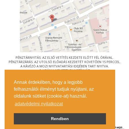
PÉNZTÁRNYITÁS: AZ ELSŐ VETÍTÉS KEZDETE ELŐTT FÉL ÓRÁVAL.
PÉNZTÁRZÁRÁS: AZ UTOLSÓ ELŐADÁS KEZDETÉT KÖVETŐEN 15 PERCCEL.
A KÁVÉZÓ A MOZI NYITVATARTÁSI IDEJÉBEN TART NYITVA.
© URÁNIA NEMZETI FILMSZÍNHÁZ
AZ
ART-MOZI EGYESÜLET
TAGMOZIJA
Annak érdekében, hogy a legjobb
1088 BUDAPEST, RÁKÓCZI ÚT 21.
felhasználói élményt tudjuk nyújtani, az
MEGKÖZELÍTÉS
oldalunk sütiket (cookie-at) használ.
JEGYINFORMÁCIÓ
ÍRJON NEKÜNK!
adatvédelmi nyilatkozat
KÖZÉRDEKŰ ADATOK
SAJTÓ
ADATVÉDELMI TÁJÉKOZTATÓ
Rendben