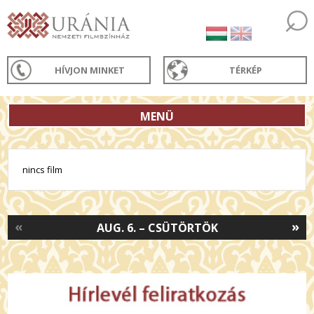
HÍVJON MINKET
TÉRKÉP
MENÜ
nincs film
«
»
AUG. 6. – CSÜTÖRTÖK