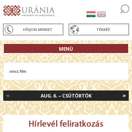
HÍVJON MINKET
TÉRKÉP
MENÜ
nincs film
«
»
AUG. 6. – CSÜTÖRTÖK