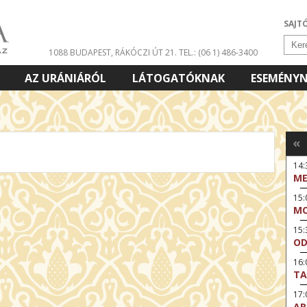
SAJT
1088 BUDAPEST, RÁKÓCZI ÚT 21.
TEL.: (06 1) 486-3400
AZ URÁNIÁRÓL
LÁTOGATÓKNAK
ESEMÉNY
«
14:
ME
15
MO
15
OD
16:
TA
17
AR