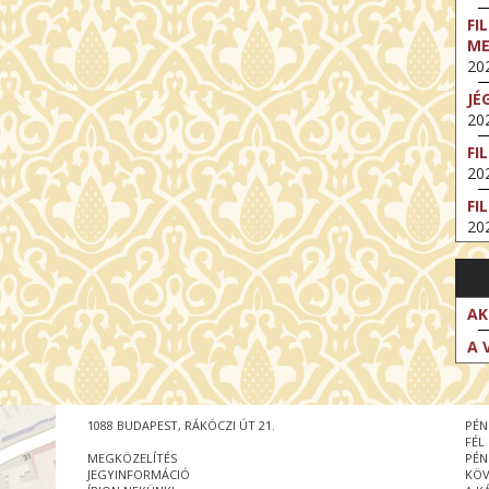
FI
M
202
JÉ
202
FI
202
FI
202
EX
VA
202
AK
NT
A 
ST
202
BE
1088 BUDAPEST, RÁKÓCZI ÚT 21.
PÉN
202
FÉL
MEGKÖZELÍTÉS
PÉN
NT
JEGYINFORMÁCIÓ
KÖV
IM