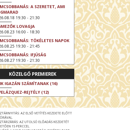
LMCSOBBANÁS: A SZERETET, AMI
EGMARAD
6.08.18 19:30 - 21:30
GMEZŐK LOVAGJA
6.08.23 16:00 - 18:30
LMCSOBBANÁS: TÖKÉLETES NAPOK
6.08.25 19:30 - 21:45
LMCSOBBANÁS: IFJÚSÁG
6.08.27 19:30 - 21:30
HIBITION ON SCREEN: VINCENT
KÖZELGŐ PREMIEREK
N GOGH - ÚJ LÁTÁSMÓD
6.08.30 11:00 - 12:30
IK IGAZÁN SZÁMÍTANAK (16)
 LIVE / DAVID IRELAND: THE FIFTH
VELÁZQUEZ-REJTÉLY (12)
EP
6.09.01 19:00 - 21:00
RLIN ELESTE
ZTÁRNYITÁS: AZ ELSŐ VETÍTÉS KEZDETE ELŐTT
6.09.13 16:00 - 19:00
 ÓRÁVAL.
ZTÁRZÁRÁS: AZ UTOLSÓ ELŐADÁS KEZDETÉT
 LIVE / OSCAR WILDE: THE
ETŐEN 15 PERCCEL.
PORTANCE OF BEING EARNEST