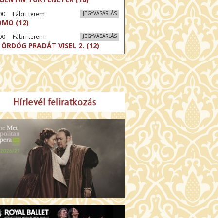
00 Fábri terem
JEGYVÁSÁRLÁS
MO (12)
00 Fábri terem
JEGYVÁSÁRLÁS
 ÖRDÖG PRADÁT VISEL 2. (12)
:00 Csortos terem
JEGYVÁSÁRLÁS
ÁM ALMÁI (16)
00 Törőcsik Mari terem
JEGYVÁSÁRLÁS
GYAN TUDNÉK ÉLNI
LKÜLED? (12)
:00 Díszterem
JEGYVÁSÁRLÁS
ÜSSZEIA (16)