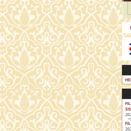
HE
FI
SI
202
FI
202