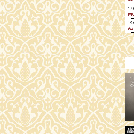
17:
MO
19:
AZ
19
ÁD
19:
HO
NÉ
19
OD