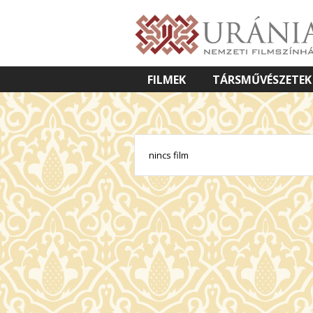
FILMEK
TÁRSMŰVÉSZETEK
VETÍTETT KÉPES ELŐADÁSOK
nincs film