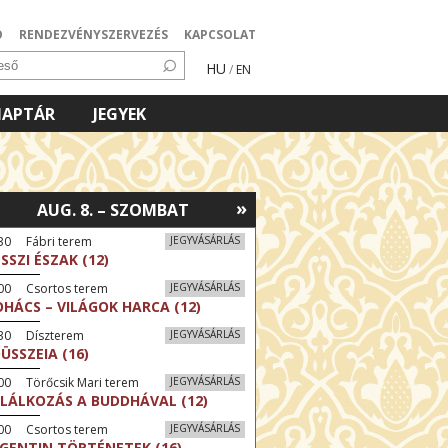
Ó
RENDEZVÉNYSZERVEZÉS
KAPCSOLAT
HU
/
EN
NAPTÁR
JEGYEK
»
AUG. 8. – SZOMBAT
30 Fábri terem
JEGYVÁSÁRLÁS
SSZI ÉSZAK (12)
:00 Csortos terem
JEGYVÁSÁRLÁS
HÁCS – VILÁGOK HARCA (12)
:30 Díszterem
JEGYVÁSÁRLÁS
ÜSSZEIA (16)
00 Törőcsik Mari terem
JEGYVÁSÁRLÁS
LÁLKOZÁS A BUDDHÁVAL (12)
:00 Csortos terem
JEGYVÁSÁRLÁS
GENTIN TÖRTÉNETEK (16)