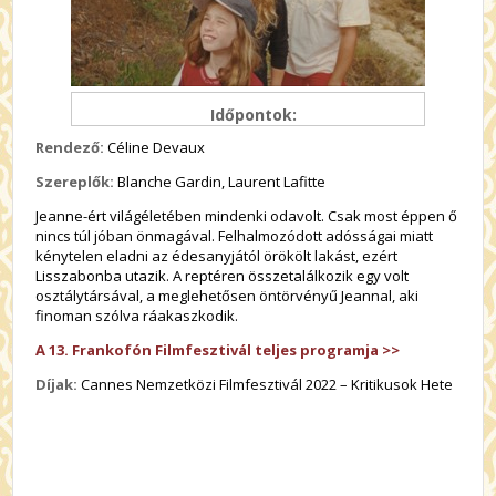
Időpontok:
Rendező:
Céline Devaux
Szereplők:
Blanche Gardin, Laurent Lafitte
Jeanne-ért világéletében mindenki odavolt. Csak most éppen ő
nincs túl jóban önmagával. Felhalmozódott adósságai miatt
kénytelen eladni az édesanyjától örökölt lakást, ezért
Lisszabonba utazik. A reptéren összetalálkozik egy volt
osztálytársával, a meglehetősen öntörvényű Jeannal, aki
finoman szólva ráakaszkodik.
A 13. Frankofón Filmfesztivál teljes programja >>
Díjak:
Cannes Nemzetközi Filmfesztivál 2022 – Kritikusok Hete