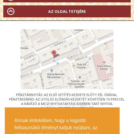
AZ OLDAL TETEJÉRE
PÉNZTÁRNYITÁS: AZ ELSŐ VETÍTÉS KEZDETE ELŐTT FÉL ÓRÁVAL.
PÉNZTÁRZÁRÁS: AZ UTOLSÓ ELŐADÁS KEZDETÉT KÖVETŐEN 15 PERCCEL.
A KÁVÉZÓ A MOZI NYITVATARTÁSI IDEJÉBEN TART NYITVA.
© URÁNIA NEMZETI FILMSZÍNHÁZ
AZ
ART-MOZI EGYESÜLET
TAGMOZIJA
Annak érdekében, hogy a legjobb
1088 BUDAPEST, RÁKÓCZI ÚT 21.
felhasználói élményt tudjuk nyújtani, az
MEGKÖZELÍTÉS