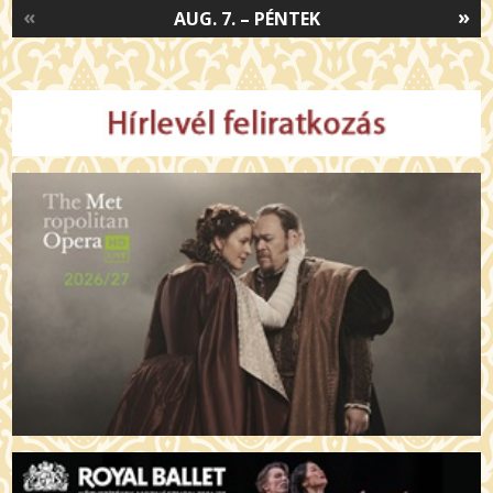
«
»
AUG. 7. – PÉNTEK