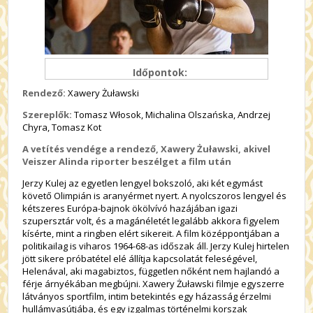
Időpontok:
Rendező:
Xawery Żuławski
Szereplők:
Tomasz Włosok, Michalina Olszańska, Andrzej
Chyra, Tomasz Kot
A vetítés vendége a rendező, Xawery Żuławski, akivel
Veiszer Alinda riporter beszélget a film után
Jerzy Kulej az egyetlen lengyel bokszoló, aki két egymást
követő Olimpián is aranyérmet nyert. A nyolcszoros lengyel és
kétszeres Európa-bajnok ökölvívó hazájában igazi
szupersztár volt, és a magánéletét legalább akkora figyelem
kísérte, mint a ringben elért sikereit. A film középpontjában a
politikailag is viharos 1964-68-as időszak áll. Jerzy Kulej hirtelen
jött sikere próbatétel elé állítja kapcsolatát feleségével,
Helenával, aki magabiztos, független nőként nem hajlandó a
férje árnyékában megbújni. Xawery Żuławski filmje egyszerre
látványos sportfilm, intim betekintés egy házasság érzelmi
hullámvasútjába, és egy izgalmas történelmi korszak