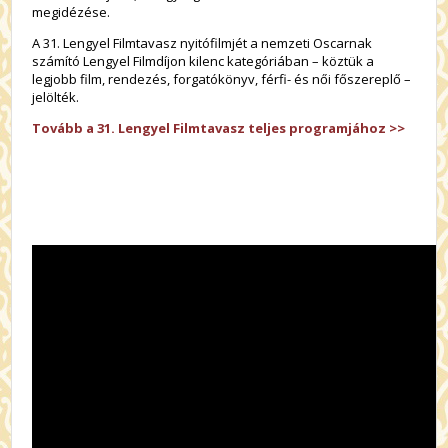
megidézése.
A 31. Lengyel Filmtavasz nyitófilmjét a nemzeti Oscarnak
számító Lengyel Filmdíjon kilenc kategóriában – köztük a
legjobb film, rendezés, forgatókönyv, férfi- és női főszereplő –
jelölték.
Tovább a 31. Lengyel Filmtavasz teljes programjához >>