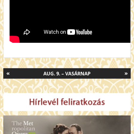
«
»
AUG. 9. – VASÁRNAP