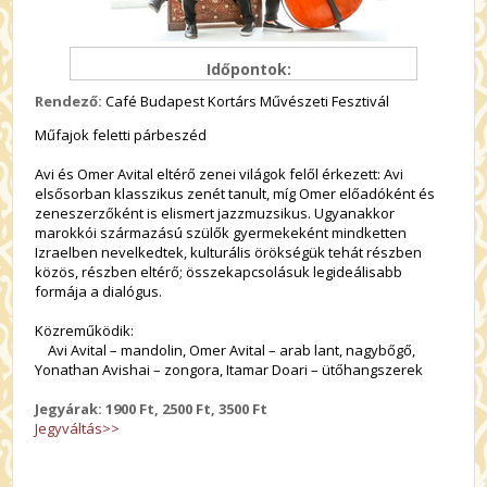
Időpontok:
Rendező:
Café Budapest Kortárs Művészeti Fesztivál
Műfajok feletti párbeszéd
Avi és Omer Avital eltérő zenei világok felől érkezett: Avi
elsősorban klasszikus zenét tanult, míg Omer előadóként és
zeneszerzőként is elismert jazzmuzsikus. Ugyanakkor
marokkói származású szülők gyermekeként mindketten
Izraelben nevelkedtek, kulturális örökségük tehát részben
közös, részben eltérő; összekapcsolásuk legideálisabb
formája a dialógus.
Közreműködik:
Avi Avital – mandolin, Omer Avital – arab lant, nagybőgő,
Yonathan Avishai – zongora, Itamar Doari – ütőhangszerek
Jegyárak: 1900 Ft, 2500 Ft, 3500 Ft
Jegyváltás>>