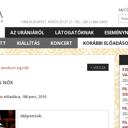
SAJT
1088 BUDAPEST, RÁKÓCZI ÚT 21.
TEL.: (06 1) 486-3400
AZ URÁNIÁRÓL
LÁTOGATÓKNAK
ESEMÉNY
ETT
KIÁLLÍTÁS
KONCERT
KORÁBBI ELŐADÁS
< VISSZA
windsori víg nők
EX
VA
202
ÍG NŐK
FI
SI
z előadása, 180 perc, 2010
202
FI
202
Időpontok:
FI
M