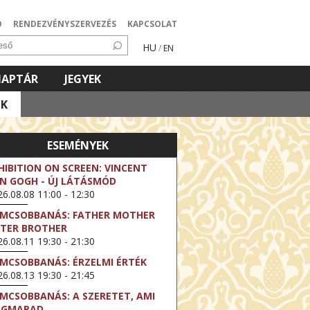
Ó
RENDEZVÉNYSZERVEZÉS
KAPCSOLAT
HU
/
EN
NAPTÁR
JEGYEK
OK
ESEMÉNYEK
HIBITION ON SCREEN: VINCENT
N GOGH - ÚJ LÁTÁSMÓD
6.08.08 11:00 - 12:30
LMCSOBBANÁS: FATHER MOTHER
STER BROTHER
6.08.11 19:30 - 21:30
LMCSOBBANÁS: ÉRZELMI ÉRTÉK
6.08.13 19:30 - 21:45
LMCSOBBANÁS: A SZERETET, AMI
EGMARAD