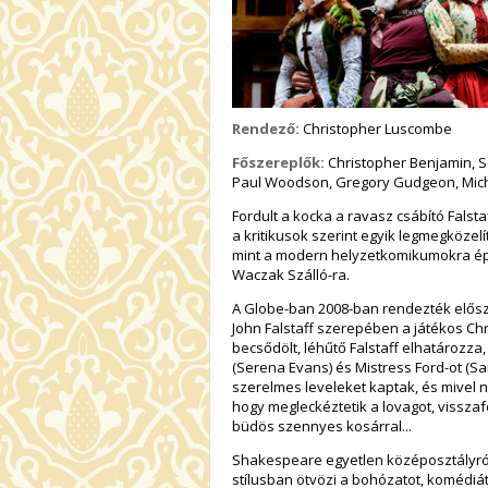
Rendező:
Christopher Luscombe
Főszereplők:
Christopher Benjamin, S
Paul Woodson, Gregory Gudgeon, Mich
Fordult a kocka a ravasz csábító Fals
a kritikusok szerint egyik legmegközel
mint a modern helyzetkomikumokra épít
Waczak Szálló-ra.
A Globe-ban 2008-ban rendezték előszö
John Falstaff szerepében a játékos Ch
becsődölt, léhűtő Falstaff elhatározza,
(Serena Evans) és Mistress Ford-ot (
szerelmes leveleket kaptak, és mivel n
hogy megleckéztetik a lovagot, visszaf
büdös szennyes kosárral...
Shakespeare egyetlen középosztályról 
stílusban ötvözi a bohózatot, komédiá