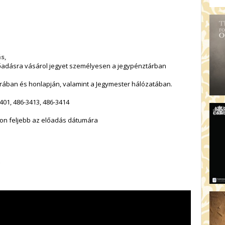
s,
őadásra vásárol jegyet személyesen a jegypénztárban
rában és honlapján, valamint a Jegymester hálózatában.
401, 486-3413, 486-3414
tson feljebb az előadás dátumára