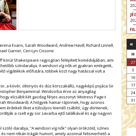
202
JÉ
202
FI
202
«
FI
erena Evans, Sarah Woodward, Andrew Havill, Richard Linnell,
202
ael Garner, Ceri-Lyn Cissone
H
EX
taff körül Shakespeare ragyogóan felépített komédiájában, ami
27
VA
íthetőbb színdarabja. A windsori víg nők-et gyakran emlegetik,
3
202
ő vígjátékok előfutára, többek közt nagy hatással volt a
10
NT
17
ST
r, a kövér, öltönyös és dús körszakállú, nagyképű pojáca Sir
202
ristopher Benjaminnal. Windsorba érve az anyagilag
24
 hogy elcsábít két gazdag férjes asszonyt: Mistress Page-t
BE
31
Sarah Woodward). A hölgyek hamar rájönnek, hogy azonos
202
em érdekeli őket a túlsúlyos leendő csábító, úgy döntenek,
ordítják a cselt egy sor zavarba ejtő találkával és egy nagyon
szóló darabja, "A windsori víg nők" olyan örökzöld, színes
t és nem ritkán trágár humort, amely azonnal felismerhető a