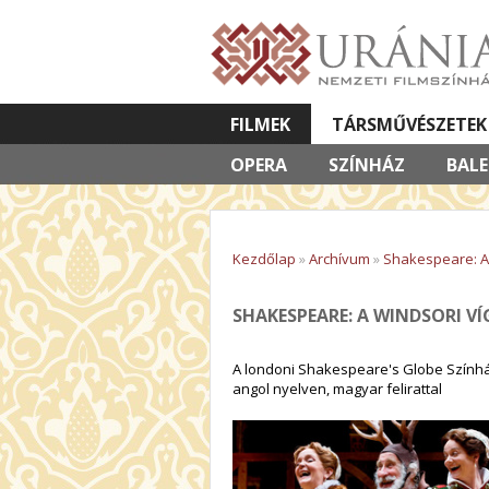
FILMEK
TÁRSMŰVÉSZETEK
OPERA
VETÍTETT KÉPES ELŐADÁSOK
SZÍNHÁZ
BAL
Kezdőlap
»
Archívum
»
Shakespeare: A 
SHAKESPEARE: A WINDSORI V
A londoni Shakespeare's Globe Színhá
angol nyelven, magyar felirattal