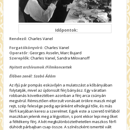
Időpontok:
Rendező:
Charles Vanel
Forgatókönyvíró:
Charles Vanel
Operatőr:
Georges Asselin, Marc Bujard
Szereplők
: Charles Vanel, Sandra Milovanoff
Nyitott archívumok
/
Filmkoncertek
Élőben zenél: Szabó Ádám
Az ifjú pár pompás esküvőjén a mulatozást a kőbányában
folytatják, mivel az újdonsült férj bányász. Egy váratlan
robbanás következtében azonban a férj arca csúnyán
megsérül. Rémisztően eltorzult vonásait örökre maszk mögé
rejti, szép felesége pedig apránként elhidegül tőle, és más
férfi karjában keresi a szerelmet. Egyik este a szerető tréfából
maszkban jelenik meg a légyotton, s pont ekkor lepi meg őket
a féltékeny férj. A két megkülönböztethetetlen maszkos férfi
dühödt párbajban csap össze. A színészként ismertté vált