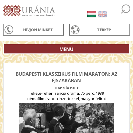
HÍVJON MINKET
TÉRKÉP
MENÜ
BUDAPESTI KLASSZIKUS FILM MARATON: AZ
ÉJSZAKÁBAN
Dans la nuit
fekete-fehér francia dráma, 75 perc, 1939
némafilm francia inzertekkel, magyar felirat