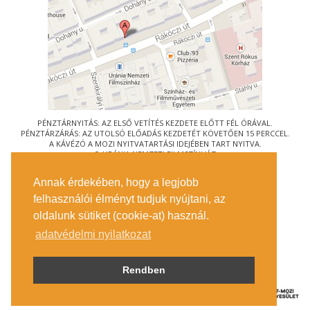
PÉNZTÁRNYITÁS: AZ ELSŐ VETÍTÉS KEZDETE ELŐTT FÉL ÓRÁVAL.
PÉNZTÁRZÁRÁS: AZ UTOLSÓ ELŐADÁS KEZDETÉT KÖVETŐEN 15 PERCCEL.
A KÁVÉZÓ A MOZI NYITVATARTÁSI IDEJÉBEN TART NYITVA.
© URÁNIA NEMZETI FILMSZÍNHÁZ
AZ
ART-MOZI EGYESÜLET
TAGMOZIJA
Annak érdekében, hogy a legjobb
1088 BUDAPEST, RÁKÓCZI ÚT 21.
felhasználói élményt tudjuk nyújtani, az
MEGKÖZELÍTÉS
oldalunk sütiket (cookie-at) használ.
JEGYINFORMÁCIÓ
ÍRJON NEKÜNK!
adatvédelmi nyilatkozat
KÖZÉRDEKŰ ADATOK
SAJTÓ
ADATVÉDELMI TÁJÉKOZTATÓ
Rendben