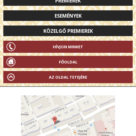
PREMIEREK
ESEMÉNYEK
KÖZELGŐ PREMIEREK
HÍVJON MINKET
FŐOLDAL
AZ OLDAL TETEJÉRE