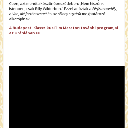
Coen, azt mondta köszönőbeszédében: „Nem hiszünk
Istenben, csak Billy Wilderben.” Ezzel adóztak a
Férfiszenvedély
,
a
Van, aki forrón szereti
és az
Alkony sugárút
meghatározó
alkotójának.
A Budapesti Klasszikus Film Maraton további programjai
az Urániában >>