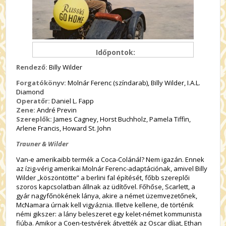
Időpontok:
Rendező:
Billy Wilder
Forgatókönyv:
Molnár Ferenc (színdarab), Billy Wilder, I.A.L.
Diamond
Operatőr:
Daniel L. Fapp
Zene:
André Previn
Szereplők:
James Cagney, Horst Buchholz, Pamela Tiffin,
Arlene Francis, Howard St. John
Trauner & Wilder
Van-e amerikaibb termék a Coca-Colánál? Nem igazán. Ennek
az ízig-vérig amerikai Molnár Ferenc-adaptációnak, amivel Billy
Wilder „köszöntötte” a berlini fal építését, főbb szereplői
szoros kapcsolatban állnak az üdítővel. Főhőse, Scarlett, a
gyár nagyfőnökének lánya, akire a német üzemvezetőnek,
McNamara úrnak kell vigyáznia. Illetve kellene, de történik
némi gikszer: a lány beleszeret egy kelet-német kommunista
fiúba. Amikor a Coen-testvérek átvették az Oscar díjat, Ethan