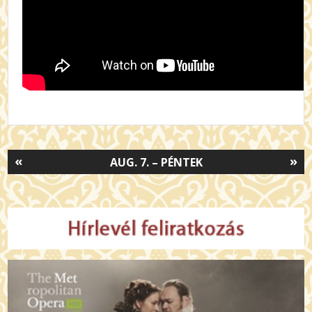
«
»
AUG. 7. – PÉNTEK