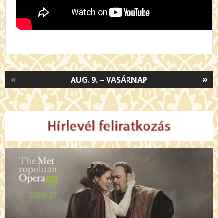
«
»
AUG. 9. – VASÁRNAP