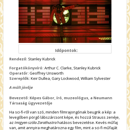
Időpontok:
Rendező:
Stanley Kubrick
Forgatókönyvíró:
Arthur C. Clarke, Stanley Kubrick
Operatőr:
Geoffrey Unsworth
Szereplők:
Keir Dullea, Gary Lockwood, William Sylvester
A múlt jövője
Bevezető: Képes Gábor, író, muzeológus, a Neumann
Társaság ügyvezetője
Ha sci-fi-ről van szó, minden filmrajongónak beugrik a kép: a
levegőben pörgő lábszárcsont képe, és hozzá Strauss zenéje,
az
Imigyen szóla Zarathustra
hatásos bevezetése. Kevés műfaj
van, amit annyira meghatározna egy film, mint a sci-fi műfaját