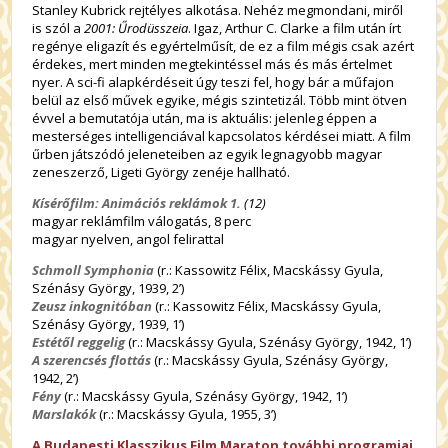
Stanley Kubrick rejtélyes alkotása. Nehéz megmondani, miről
is szól a
2001: Űrodüsszeia
. Igaz, Arthur C. Clarke a film után írt
regénye eligazít és egyértelműsít, de ez a film mégis csak azért
érdekes, mert minden megtekintéssel más és más értelmet
nyer. A sci-fi alapkérdéseit úgy teszi fel, hogy bár a műfajon
belül az első művek egyike, mégis szintetizál. Több mint ötven
évvel a bemutatója után, ma is aktuális: jelenleg éppen a
mesterséges intelligenciával kapcsolatos kérdései miatt. A film
űrben játszódó jeleneteiben az egyik legnagyobb magyar
zeneszerző, Ligeti György zenéje hallható.
Kísérőfilm: Animációs reklámok 1.
(12)
magyar reklámfilm válogatás, 8 perc
magyar nyelven, angol felirattal
Schmoll Symphonia
(r.: Kassowitz Félix, Macskássy Gyula,
Szénásy György, 1939, 2’)
Zeusz inkognitóban
(r.: Kassowitz Félix, Macskássy Gyula,
Szénásy György, 1939, 1’)
Estétől reggelig
(r.: Macskássy Gyula, Szénásy György, 1942, 1’)
A szerencsés flottás
(r.: Macskássy Gyula, Szénásy György,
1942, 2’)
Fény
(r.: Macskássy Gyula, Szénásy György, 1942, 1’)
Marslakók
(r.: Macskássy Gyula, 1955, 3’)
A Budapesti Klasszikus Film Maraton további programjai