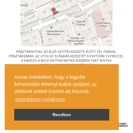
PÉNZTÁRNYITÁS: AZ ELSŐ VETÍTÉS KEZDETE ELŐTT FÉL ÓRÁVAL.
PÉNZTÁRZÁRÁS: AZ UTOLSÓ ELŐADÁS KEZDETÉT KÖVETŐEN 15 PERCCEL.
A KÁVÉZÓ A MOZI NYITVATARTÁSI IDEJÉBEN TART NYITVA.
© URÁNIA NEMZETI FILMSZÍNHÁZ
AZ
ART-MOZI EGYESÜLET
TAGMOZIJA
Annak érdekében, hogy a legjobb
1088 BUDAPEST, RÁKÓCZI ÚT 21.
felhasználói élményt tudjuk nyújtani, az
MEGKÖZELÍTÉS
oldalunk sütiket (cookie-at) használ.
JEGYINFORMÁCIÓ
ÍRJON NEKÜNK!
adatvédelmi nyilatkozat
KÖZÉRDEKŰ ADATOK
SAJTÓ
ADATVÉDELMI TÁJÉKOZTATÓ
Rendben