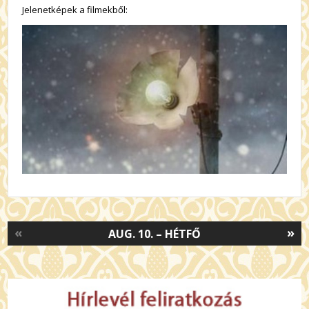
Jelenetképek a filmekből:
«
»
AUG. 10. – HÉTFŐ