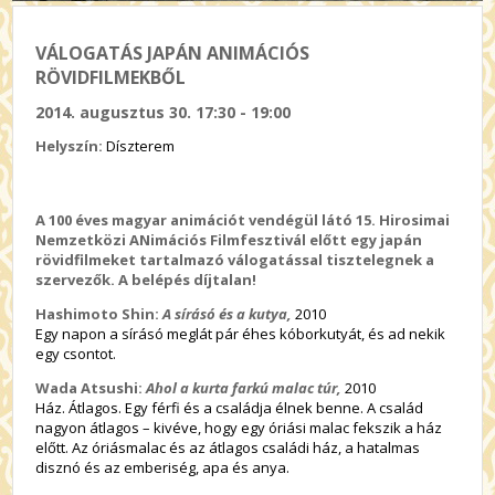
VÁLOGATÁS JAPÁN ANIMÁCIÓS
RÖVIDFILMEKBŐL
2014. augusztus 30. 17:30 - 19:00
Helyszín:
Díszterem
A 100 éves magyar animációt vendégül látó 15. Hirosimai
Nemzetközi ANimációs Filmfesztivál előtt egy japán
rövidfilmeket tartalmazó válogatással tisztelegnek a
szervezők. A belépés díjtalan!
Hashimoto Shin:
A sírásó és a kutya,
2010
Egy napon a sírásó meglát pár éhes kóborkutyát, és ad nekik
egy csontot.
Wada Atsushi:
Ahol a kurta farkú malac túr,
2010
Ház. Átlagos. Egy férfi és a családja élnek benne. A család
nagyon átlagos – kivéve, hogy egy óriási malac fekszik a ház
előtt. Az óriásmalac és az átlagos családi ház, a hatalmas
disznó és az emberiség, apa és anya.