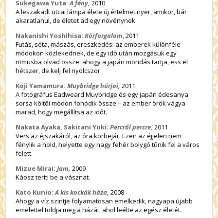
Sukegawa Yuta:
A fény,
2010
A leszakadt utcai lámpa élete új értelmet nyer, amikor, bár
akaratlanul, de életet ad egy növénynek.
Nakanishi Yoshihisa:
Körforgalom
, 2011
Futás, séta, mászás, ereszkedés: az emberek különféle
módokon közlekednek, de egy idő után mozgásuk egy
ritmusba olvad össze: ahogy a japán mondás tartja, ess el
hétszer, de kelj fel nyolcszor
Koji
Yamamura:
Muybridge húrjai,
2011
A fotográfus Eadweard Muybridge és egy japán édesanya
sorsa költői módon fonódik össze – az ember örök vágya
marad, hogy megállítsa az időt.
Nakata Ayaka, Sakitani Yuki:
Percről percre,
2011
Vers az éjszakáról, az óra körbejár. Ezen az éjjelen nem
fénylik a hold, helyette egy nagy fehér bolygó tűnik fel a város
felett.
Mizue Mirai:
Jam,
2009
Káosz teríti be a vásznat.
Kato Kunio:
A kis kockák háza,
2008
Ahogy a víz szintje folyamatosan emelkedik, nagyapa újabb
emelettel toldja meg a házát, ahol leélte az egész életét.