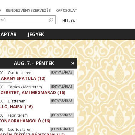
Ó
RENDEZVÉNYSZERVEZÉS
KAPCSOLAT
HU
/
EN
NAPTÁR
JEGYEK
»
AUG. 7. – PÉNTEK
:00 Csortos terem
JEGYVÁSÁRLÁS
 ARANY SPATULA (12)
00 Törőcsik Mari terem
JEGYVÁSÁRLÁS
SZERETET, AMI MEGMARAD (16)
:00 Díszterem
JEGYVÁSÁRLÁS
LLÓ, HAIFA! (16)
00 Fábri terem
JEGYVÁSÁRLÁS
ZONGORAHANGOLÓ (16)
:30 Csortos terem
JEGYVÁSÁRLÁS
Y DÁN ÉPÍTÉSZ PÁRIZSBAN (12)