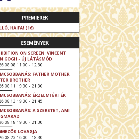
PREMIEREK
LLÓ, HAIFA! (16)
ESEMÉNYEK
HIBITION ON SCREEN: VINCENT
N GOGH - ÚJ LÁTÁSMÓD
6.08.08 11:00 - 12:30
LMCSOBBANÁS: FATHER MOTHER
STER BROTHER
6.08.11 19:30 - 21:30
LMCSOBBANÁS: ÉRZELMI ÉRTÉK
6.08.13 19:30 - 21:45
LMCSOBBANÁS: A SZERETET, AMI
EGMARAD
6.08.18 19:30 - 21:30
GMEZŐK LOVAGJA
6.08.23 16:00 - 18:30