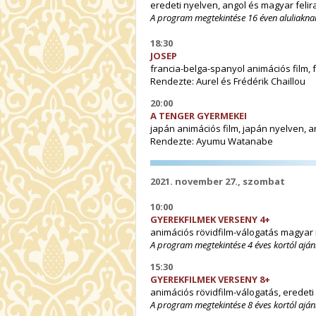
eredeti nyelven, angol és magyar felira
A program megtekintése 16 éven aluliaknak
18:30
JOSEP
francia-belga-spanyol animációs film, f
Rendezte: Aurel és Frédérik Chaill
20:00
A TENGER GYERMEKEI
japán animációs film, japán nyelven, an
Rendezte: Ayumu Watanabe
2021. november 27., szombat
10:00
GYEREKFILMEK VERSENY 4+
animációs rövidfilm-válogatás magyar 
A program megtekintése 4 éves kortól ajánl
15:30
GYEREKFILMEK VERSENY 8+
animációs rövidfilm-válogatás, eredeti 
A program megtekintése 8 éves kortól ajánl