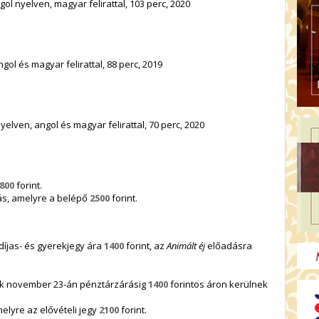
gol nyelven, magyar felirattal, 103 perc, 2020
gol és magyar felirattal, 88 perc, 2019
elven, angol és magyar felirattal, 70 perc, 2020
800
forint.
s, amelyre a belépő
2500
forint.
gdíjas- és gyerekjegy ára
1400
forint, az
Animált éj
előadásra
k november 23-án pénztárzárásig
1400
forintos áron kerülnek
elyre az elővételi jegy
2100
forint.