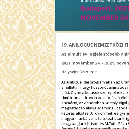
19. ANILOGUE NEMZETKÖZI F
Az elmúlt év legjelentősebb anim
2021. november 24. - 2021. nove
Helyszín:
Díszterem
Az Anilogue idei programjában az Urán
emellett mintegy huszonöt animációs r
előtt. Olyan alkotások szerepelnek a kí
című
ír-angol-francia animációs játékfi
animáció, az Annecyban Kristály-díjjal
meghatározó alakja, Mamoru Hosoda 
kétórás alkotás. A rövidfilmek és gye
magyar munkáival is találkozhatunk, 
Incognito
, Jurik Kristóf és M.Tóth Géza
fesztivál hétvégi programjában pedig 