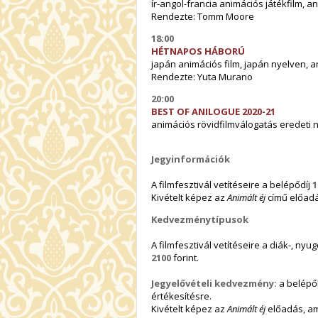
ír-angol-francia animációs játékfilm, an
Rendezte: Tomm Moore
18:00
HÉTNAPOS HÁBORÚ
japán animációs film, japán nyelven, an
Rendezte: Yuta Murano
20:00
BEST OF ANILOGUE 2020-21
animációs rövidfilmválogatás eredeti ny
Jegyinformációk
A filmfesztivál vetítéseire a belépődíj
1
Kivételt képez az
Animált éj
című előadá
Kedvezménytípusok
A filmfesztivál vetítéseire a diák-, nyu
2100
forint.
Jegyelővételi kedvezmény:
a belépő
értékesítésre.
Kivételt képez az
Animált éj
előadás, am