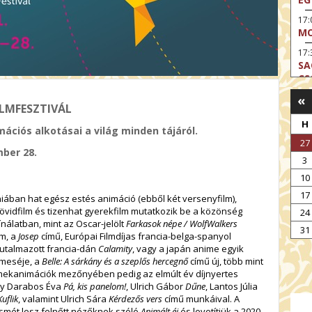
17
MO
17:
SA
CS
«
17:
ILMFESZTIVÁL
SZ
H
ációs alkotásai a világ minden tájáról.
17
27
MO
mber 28.
3
19
OD
10
17
19
iában hat egész estés animáció (ebből két versenyfilm),
ME
övidfilm és tizenhat gyerekfilm mutatkozik be a közönség
24
nálatban, mint az Oscar-jelölt
Farkasok népe / WolfWalkers
19:
31
lm, a
Josep
című, Európai Filmdíjas francia-belga-spanyol
KE
 jutalmazott francia-dán
Calamity
, vagy a japán anime egyik
meséje, a
Belle: A sárkány és a szeplős hercegnő
című új, több mint
20:
rmekanimációk mezőnyében pedig az elmúlt év díjnyertes
AZ
így Darabos Éva
Pá, kis panelom!
, Ulrich Gábor
Dűne
, Lantos Júlia
Kuflik
, valamint Ulrich Sára
Kérdezős vers
című munkáival. A
ismét lesz felnőtt nézőknek szóló
Animált éj
és levetítjük a 2020-