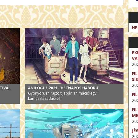
HE
EX
VA
202
FI
SI
202
TIVÁL
ANILOGUE 2021 - HÉTNAPOS HÁBORÚ
Gyönyörűen rajzolt japán animáció egy
FI
kamaszlázadásról
202
FI
M
202
JÉ
202