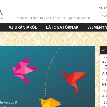
SAJT
1088 BUDAPEST, RÁKÓCZI ÚT 21.
TEL.: (06 1) 486-3400
AZ URÁNIÁRÓL
LÁTOGATÓKNAK
ESEMÉNY
«
14
AZ
15:
A 
15
HE
15:
A 
15
EG