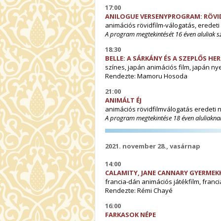
17:00
ANILOGUE VERSENYPROGRAM
:
RÖVI
animációs rövidfilm-válogatás, eredeti 
A program megtekintését 16 éven aluliak 
18:30
BELLE: A SÁRKÁNY ÉS A SZEPLŐS HE
színes, japán animációs film, japán nye
Rendezte: Mamoru Hosoda
21:00
ANIMÁLT ÉJ
animációs rövidfilmválogatás eredeti ny
A program megtekintése 18 éven aluliaknak
2021. november 28., vasárnap
14:00
CALAMITY, JANE CANNARY GYERME
francia-dán animációs játékfilm, franci
Rendezte: Rémi Chayé
16:00
FARKASOK NÉPE