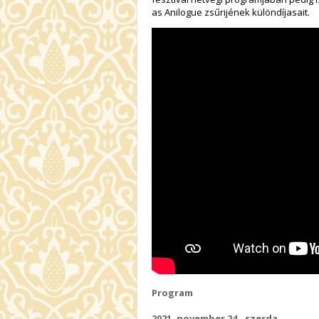
as Anilogue zsűrijének különdíjasait.
Program
2021. november 24., szerda