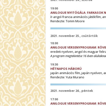
19:00
ANILOGUE NYITÓGÁLA: FARKASOK N
ír-angol-francia animációs játékfilm, an
Rendezte: Tomm Moore
2021. november 25., csütörtök
18:00
ANILOGUE VERSENYPROGRAM
:
RÖVI
eredeti nyelven, angol és magyar felira
A program megtekintése 16 éven aluliaknak
19:30
HÉTNAPOS HÁBORÚ
japán animációs film, japán nyelven, an
Rendezte: Yuta Murano
2021. november 26., péntek
17:00
ANILOGUE VERSENYPROGRAM
:
RÖVI