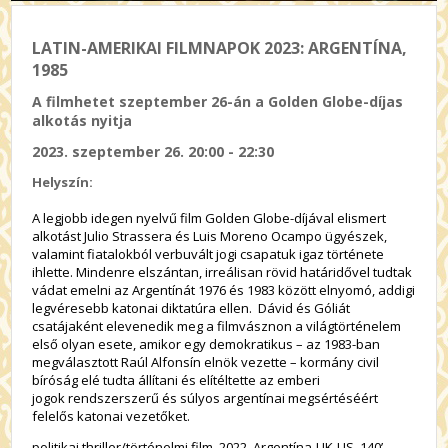
LATIN-AMERIKAI FILMNAPOK 2023: ARGENTÍNA,
1985
A filmhetet szeptember 26-án a Golden Globe-díjas
alkotás nyitja
2023. szeptember 26. 20:00 - 22:30
Helyszín:
A legjobb idegen nyelvű film Golden Globe-díjával elismert
alkotást Julio Strassera és Luis Moreno Ocampo ügyészek,
valamint fiatalokból verbuvált jogi csapatuk igaz története
ihlette. Mindenre elszántan, irreálisan rövid határidővel tudtak
vádat emelni az Argentínát 1976 és 1983 között elnyomó, addigi
legvéresebb katonai diktatúra ellen. Dávid és Góliát
csatájaként elevenedik meg a filmvásznon a világtörténelem
első olyan esete, amikor egy demokratikus – az 1983-ban
megválasztott Raúl Alfonsín elnök vezette – kormány civil
bíróság elé tudta állítani és elítéltette az emberi
jogok rendszerszerű és súlyos argentínai megsértéséért
felelős katonai vezetőket.
politikai thriller/történelmi film, 2022, Argentína-UK-US, 140’