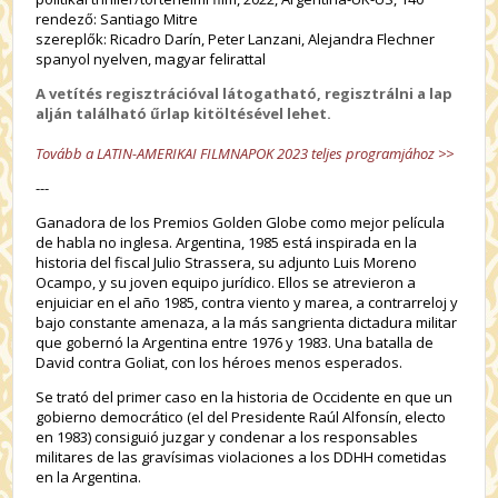
rendező: Santiago Mitre
szereplők: Ricadro Darín, Peter Lanzani, Alejandra Flechner
spanyol nyelven, magyar felirattal
A vetítés regisztrációval látogatható, regisztrálni a lap
alján található űrlap kitöltésével lehet.
Tovább a LATIN-AMERIKAI FILMNAPOK 2023 teljes programjához >>
---
Ganadora de los Premios Golden Globe como mejor película
de habla no inglesa. Argentina, 1985 está inspirada en la
historia del fiscal Julio Strassera, su adjunto Luis Moreno
Ocampo, y su joven equipo jurídico. Ellos se atrevieron a
enjuiciar en el año 1985, contra viento y marea, a contrarreloj y
bajo constante amenaza, a la más sangrienta dictadura militar
que gobernó la Argentina entre 1976 y 1983. Una batalla de
David contra Goliat, con los héroes menos esperados.
Se trató del primer caso en la historia de Occidente en que un
gobierno democrático (el del Presidente Raúl Alfonsín, electo
en 1983) consiguió juzgar y condenar a los responsables
militares de las gravísimas violaciones a los DDHH cometidas
en la Argentina.