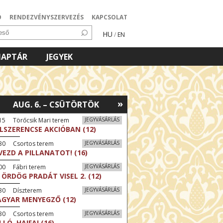
Ó
RENDEZVÉNYSZERVEZÉS
KAPCSOLAT
HU
/
EN
NAPTÁR
JEGYEK
»
AUG. 6. – CSÜTÖRTÖK
15 Törőcsik Mari terem
JEGYVÁSÁRLÁS
LSZERENCSE AKCIÓBAN (12)
:30 Csortos terem
JEGYVÁSÁRLÁS
VEZD A PILLANATOT! (16)
00 Fábri terem
JEGYVÁSÁRLÁS
 ÖRDÖG PRADÁT VISEL 2. (12)
:30 Díszterem
JEGYVÁSÁRLÁS
GYAR MENYEGZŐ (12)
:30 Csortos terem
JEGYVÁSÁRLÁS
LLÓ, HAIFA! (16)