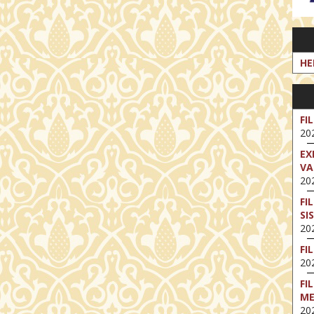
HE
FI
202
EX
VA
202
FI
SI
202
FI
202
FI
M
202