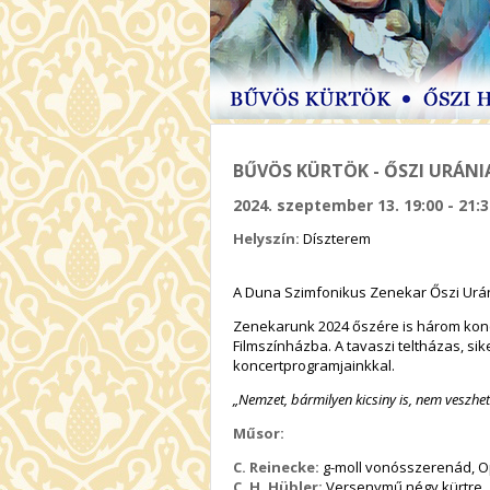
BŰVÖS KÜRTÖK - ŐSZI URÁNI
2024. szeptember 13. 19:00 - 21:3
Helyszín:
Díszterem
A Duna Szimfonikus Zenekar Őszi Uránia
Zenekarunk 2024 őszére is három konce
Filmszínházba. A tavaszi teltházas, si
koncertprogramjainkkal.
„Nemzet, bármilyen kicsiny is, nem veszhet e
Műsor:
C. Reinecke:
g-moll vonósszerenád, O
C. H. Hübler:
Versenymű négy kürtre