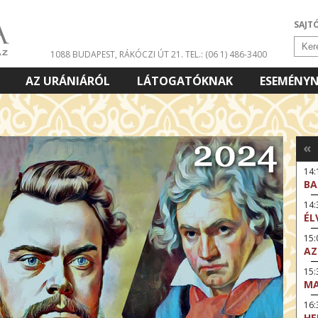
SAJT
1088 BUDAPEST, RÁKÓCZI ÚT 21.
TEL.: (06 1) 486-3400
AZ URÁNIÁRÓL
LÁTOGATÓKNAK
ESEMÉNY
«
14:
BA
14
ÉL
15:
AZ
15
MA
16
HE