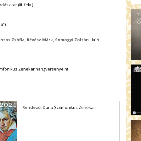
szkar (III. felv.)
da”)
ntos Zsófia, Révész Márk, Somogyi Zoltán
- kürt
imfonikus Zenekar hangversenyein!
Rendező:
Duna Szimfonikus Zenekar