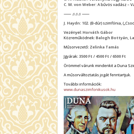
C. M. von Weber:
A bűvös vadász – Vadá
⸺ ♫♫♫ ⸺
J. Haydn:
102. (B-dúr) szimfónia, („Cso
Vezényel:
Horváth Gábor
Közreműködnek:
Balogh Bottyán, La
Műsorvezető:
Zelinka Tamás
Jgyárak:
3
500 Ft /
4500 Ft / 6500 Ft
Örömmel várunk mindenkit a Duna Sz
A műsorváltoztatás jogát fenntartjuk.
További információk:
www.dunaszimfonikusok.hu