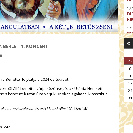
17:
DI
KI
17:
MO
«
17
A BÉRLET 1. KONCERT
SA
CS
H
0
27
18
OD
3
19
10
 Bérlettel folytatja a 2024-es évadot.
FI
17
rtből álló bérlettel várja közönségét az Uránia Nemzeti
19:
24
keres koncertek után újra várjuk Önöket izgalmas, klasszikus
A 
31
19:
l, ha művészete van és ezért ki tud állni.”
(A. Dvořák)
MI
p. 242