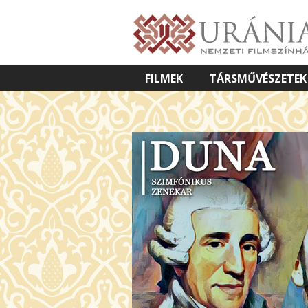
FILMEK
TÁRSMŰVÉSZETEK
VETÍTETT KÉPES ELŐADÁSOK