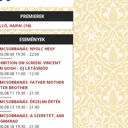
PREMIEREK
LLÓ, HAIFA! (16)
ESEMÉNYEK
LMCSOBBANÁS: NYOLC HEGY
6.08.06 19:30 - 22:00
HIBITION ON SCREEN: VINCENT
N GOGH - ÚJ LÁTÁSMÓD
6.08.08 11:00 - 12:30
LMCSOBBANÁS: FATHER MOTHER
STER BROTHER
6.08.11 19:30 - 21:30
LMCSOBBANÁS: ÉRZELMI ÉRTÉK
6.08.13 19:30 - 21:45
LMCSOBBANÁS: A SZERETET, AMI
EGMARAD
6.08.18 19:30 - 21:30