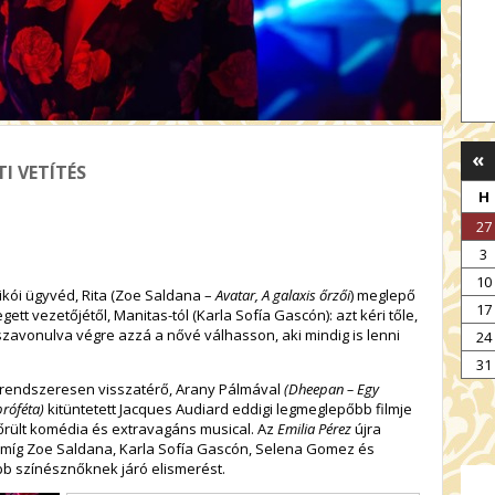
«
TI VETÍTÉS
H
27
3
10
ikói ügyvéd, Rita (Zoe Saldana –
Avatar, A galaxis őrzői
) meglepő
17
egett vezetőjétől, Manitas-tól (Karla Sofía Gascón): azt kéri tőle,
sszavonulva végre azzá a nővé válhasson, aki mindig is lenni
24
31
a rendszeresen visszatérő, Arany Pálmával
(Dheepan – Egy
próféta)
kitüntetett Jacques Audiard eddigi legmeglepőbb filmje
őrült komédia és extravagáns musical. Az
Emilia Pérez
újra
, míg Zoe Saldana, Karla Sofía Gascón, Selena Gomez és
bb színésznőknek járó elismerést.