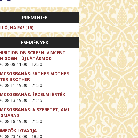
PREMIEREK
LLÓ, HAIFA! (16)
ESEMÉNYEK
HIBITION ON SCREEN: VINCENT
N GOGH - ÚJ LÁTÁSMÓD
6.08.08 11:00 - 12:30
LMCSOBBANÁS: FATHER MOTHER
STER BROTHER
6.08.11 19:30 - 21:30
LMCSOBBANÁS: ÉRZELMI ÉRTÉK
6.08.13 19:30 - 21:45
LMCSOBBANÁS: A SZERETET, AMI
EGMARAD
6.08.18 19:30 - 21:30
GMEZŐK LOVAGJA
6.08.23 16:00 - 18:30