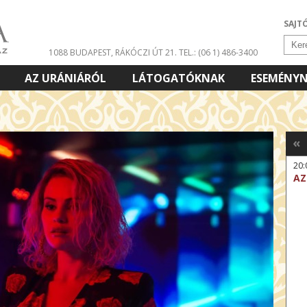
SAJT
1088 BUDAPEST, RÁKÓCZI ÚT 21.
TEL.: (06 1) 486-3400
AZ URÁNIÁRÓL
LÁTOGATÓKNAK
ESEMÉNY
«
20:
AZ