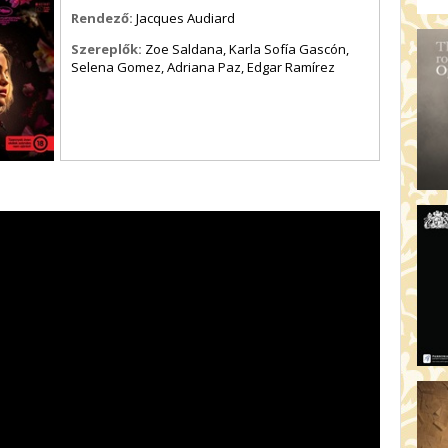
Rendező:
Jacques Audiard
Szereplők:
Zoe Saldana, Karla Sofía Gascón,
Selena Gomez, Adriana Paz, Edgar Ramírez