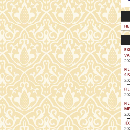
HE
EX
VA
202
FI
SI
202
FI
202
FI
M
202
JÉ
202