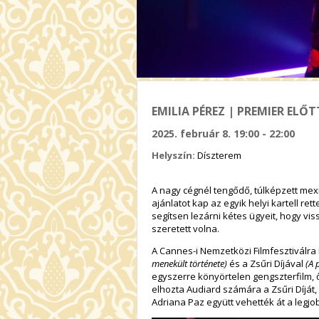
EMILIA PÉREZ | PREMIER ELŐT
2025. február 8. 19:00 - 22:00
Helyszín:
Díszterem
A nagy cégnél tengődő, túlképzett mex
ajánlatot kap az egyik helyi kartell rett
segítsen lezárni kétes ügyeit, hogy vi
szeretett volna.
A Cannes-i Nemzetközi Filmfesztiválr
menekült története)
és a Zsűri Díjával
(A 
egyszerre könyörtelen gengszterfilm, 
elhozta Audiard számára a Zsűri Díját
Adriana Paz együtt vehették át a legjo