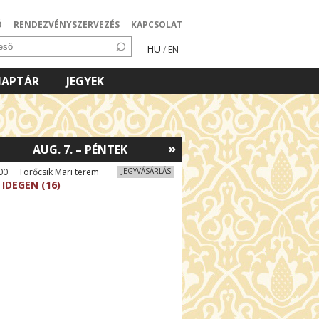
Ó
RENDEZVÉNYSZERVEZÉS
KAPCSOLAT
HU
/
EN
NAPTÁR
JEGYEK
»
AUG. 7. – PÉNTEK
00 Törőcsik Mari terem
JEGYVÁSÁRLÁS
 IDEGEN (16)