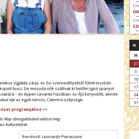
17
OD
17:
SZ
17
HE
«
17:
A 
H
27
19
AR
3
19:
10
ikus vígjáték zárja. Az ősi szenvedélyektől fűtött toszkán
MI
17
kopott busz. De micsoda nők szállnak ki belőle! Igazi spanyol
20:
szakára – és éppen Levante házában. Az ifjú könyvelőt, akinek
24
KE
abul ejti az egyik táncos, Caterina szépsége.
31
20
sorozat programjához
>>
A 
ális Alap támogatásával valósul meg.
z Kultúrintézet.
Rendező:
Leonardo Pieraccioni