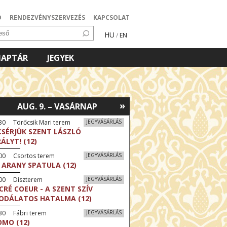
Ó
RENDEZVÉNYSZERVEZÉS
KAPCSOLAT
HU
/
EN
NAPTÁR
JEGYEK
»
AUG. 9. – VASÁRNAP
30 Törőcsik Mari terem
JEGYVÁSÁRLÁS
CSÉRJÜK SZENT LÁSZLÓ
RÁLYT! (12)
:00 Csortos terem
JEGYVÁSÁRLÁS
 ARANY SPATULA (12)
:00 Díszterem
JEGYVÁSÁRLÁS
CRÉ COEUR - A SZENT SZÍV
ODÁLATOS HATALMA (12)
30 Fábri terem
JEGYVÁSÁRLÁS
MO (12)