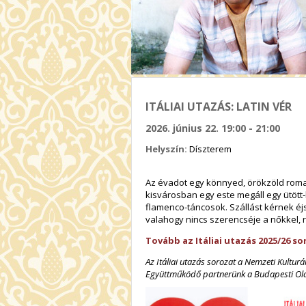
ITÁLIAI UTAZÁS: LATIN VÉR
2026. június 22. 19:00 - 21:00
Helyszín:
Díszterem
Az évadot egy könnyed, örökzöld romant
kisvárosban egy este megáll egy ütött-
flamenco-táncosok. Szállást kérnek éj
valahogy nincs szerencséje a nőkkel, r
Tovább az Itáliai utazás 2025/26 
Az Itáliai utazás sorozat a Nemzeti Kultur
Együttműködő partnerünk a Budapesti Olas