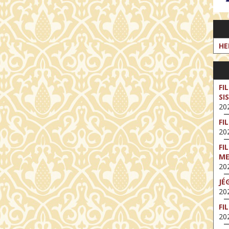
HE
FI
SI
202
FI
202
FI
M
202
JÉ
202
FI
202