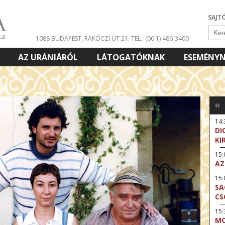
SAJT
1088 BUDAPEST, RÁKÓCZI ÚT 21.
TEL.: (06 1) 486-3400
AZ URÁNIÁRÓL
LÁTOGATÓKNAK
ESEMÉNY
«
14:
DI
KI
15
AZ
15
SA
CS
15:
MO