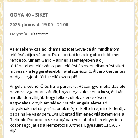
GOYA 40 - SIKET
2026. június 4. 19:00 - 21:00
Helyszín:
Díszterem
Az érzékeny családi dráma az idei Goya-gálán mindhárom
jelölését díjra váltotta. Eva Libertad lett a legjobb elsőfilmes
rendező, Miriam Garlo – akinek személyében a díj
történetében először kapott jelölést és nyert elismerést siket
művész – a legígéretesebb fiatal színésznő, Álvaro Cervantes
pedig a legjobb férfi mellékszereplő.
Ángela siket nő. Ő és halló partnere, Héctor gyermekáldás elé
néznek. Izgatottan várják, hogy megszülessen a kicsi, és bár
mindketten állítják, hogy felkészültek az érkezésére,
aggodalmaik nyilvánvalóak. Miután Ángela életet ad
lányuknak, néhány hónapnak még el kell telnie, mire kiderül, a
baba hall-e vagy sem. Eva Libertad filmjének világpremierje a
Berlinale Panorama szekciójában volt, ahol a film elnyerte a
közönségdíjat és a Nemzetközi Artmozi Egyesület C.I.C.A.E.-
díját.