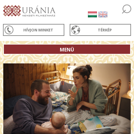
HÍVJON MINKET
TÉRKÉP
MENÜ