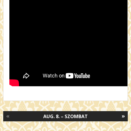
«
»
AUG. 8. – SZOMBAT