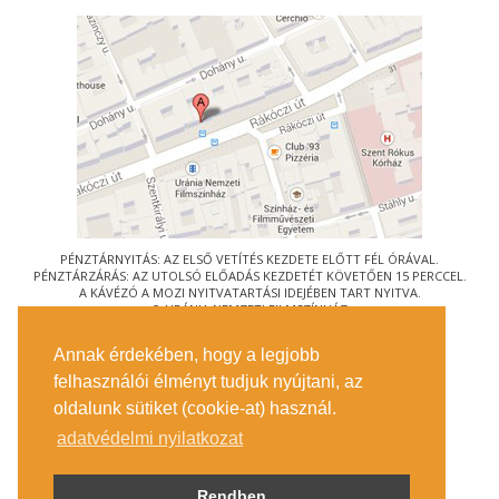
PÉNZTÁRNYITÁS: AZ ELSŐ VETÍTÉS KEZDETE ELŐTT FÉL ÓRÁVAL.
PÉNZTÁRZÁRÁS: AZ UTOLSÓ ELŐADÁS KEZDETÉT KÖVETŐEN 15 PERCCEL.
A KÁVÉZÓ A MOZI NYITVATARTÁSI IDEJÉBEN TART NYITVA.
© URÁNIA NEMZETI FILMSZÍNHÁZ
AZ
ART-MOZI EGYESÜLET
TAGMOZIJA
Annak érdekében, hogy a legjobb
1088 BUDAPEST, RÁKÓCZI ÚT 21.
felhasználói élményt tudjuk nyújtani, az
MEGKÖZELÍTÉS
oldalunk sütiket (cookie-at) használ.
JEGYINFORMÁCIÓ
ÍRJON NEKÜNK!
adatvédelmi nyilatkozat
KÖZÉRDEKŰ ADATOK
SAJTÓ
ADATVÉDELMI TÁJÉKOZTATÓ
Rendben