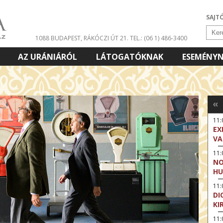
SAJT
1088 BUDAPEST, RÁKÓCZI ÚT 21.
TEL.: (06 1) 486-3400
AZ URÁNIÁRÓL
LÁTOGATÓKNAK
ESEMÉNY
«
11
EX
VA
11
NO
HU
11:
DI
KI
11: