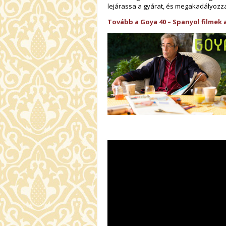
lejárassa a gyárat, és megakadályozza,
Tovább a Goya 40 – Spanyol filmek 