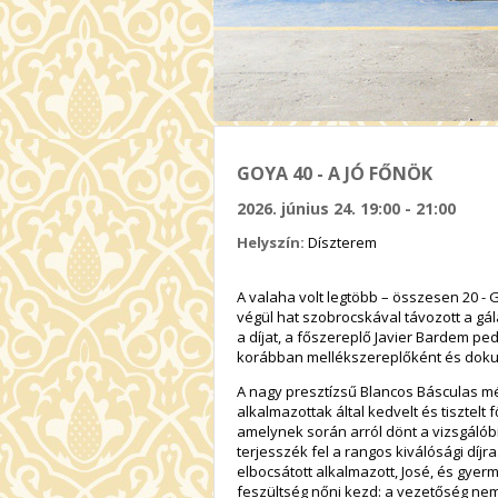
GOYA 40 - A JÓ FŐNÖK
2026. június 24. 19:00 - 21:00
Helyszín:
Díszterem
A valaha volt legtöbb – összesen 20 -
végül hat szobrocskával távozott a gál
a díjat, a főszereplő Javier Bardem ped
korábban mellékszereplőként és dokum
A nagy presztízsű Blancos Básculas m
alkalmazottak által kedvelt és tisztelt 
amelynek során arról dönt a vizsgálóbi
terjesszék fel a rangos kiválósági dí
elbocsátott alkalmazott, José, és gyerm
feszültség nőni kezd: a vezetőség nem