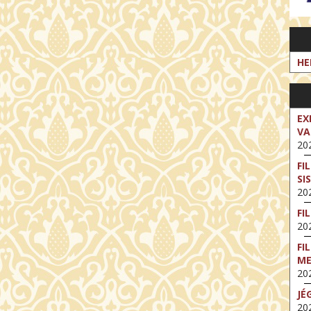
HE
EX
VA
202
FI
SI
202
FI
202
FI
M
202
JÉ
202