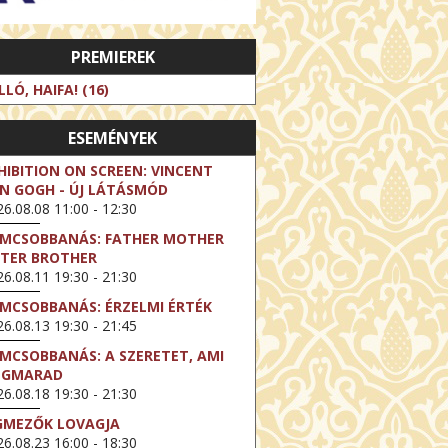
PREMIEREK
LLÓ, HAIFA! (16)
ESEMÉNYEK
HIBITION ON SCREEN: VINCENT
N GOGH - ÚJ LÁTÁSMÓD
6.08.08 11:00 - 12:30
LMCSOBBANÁS: FATHER MOTHER
STER BROTHER
6.08.11 19:30 - 21:30
LMCSOBBANÁS: ÉRZELMI ÉRTÉK
6.08.13 19:30 - 21:45
LMCSOBBANÁS: A SZERETET, AMI
EGMARAD
6.08.18 19:30 - 21:30
GMEZŐK LOVAGJA
6.08.23 16:00 - 18:30