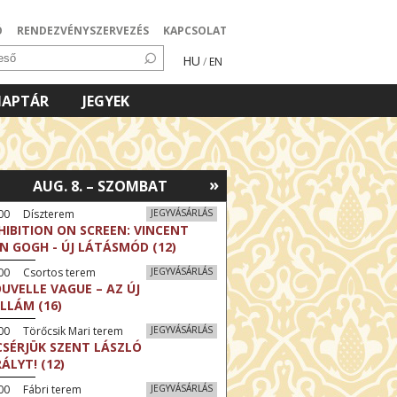
Ó
RENDEZVÉNYSZERVEZÉS
KAPCSOLAT
HU
/
EN
NAPTÁR
JEGYEK
»
AUG. 8. – SZOMBAT
:00 Díszterem
JEGYVÁSÁRLÁS
HIBITION ON SCREEN: VINCENT
N GOGH - ÚJ LÁTÁSMÓD (12)
:00 Csortos terem
JEGYVÁSÁRLÁS
UVELLE VAGUE – AZ ÚJ
LLÁM (16)
00 Törőcsik Mari terem
JEGYVÁSÁRLÁS
CSÉRJÜK SZENT LÁSZLÓ
RÁLYT! (12)
00 Fábri terem
JEGYVÁSÁRLÁS