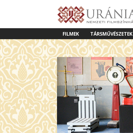
FILMEK
TÁRSMŰVÉSZETEK
VETÍTETT KÉPES ELŐADÁSOK