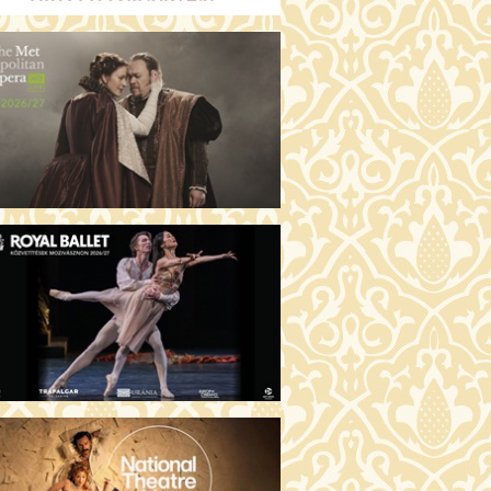
GENTIN TÖRTÉNETEK (16)
00 Fábri terem
JEGYVÁSÁRLÁS
 ÖRDÖG PRADÁT VISEL 2. (12)
:00 Csortos terem
JEGYVÁSÁRLÁS
ÁM ALMÁI (16)
00 Törőcsik Mari terem
JEGYVÁSÁRLÁS
GYAN TUDNÉK ÉLNI
LKÜLED? (12)
:00 Díszterem
JEGYVÁSÁRLÁS
ÜSSZEIA (16)