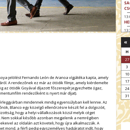
SA
CS
13
HE
13:
A 
«
13
MA
H
14:
27
ME
3
15
10
MO
 Goya-jelölést Fernando León de Aranoa vígjátéka kapta, amely
17
áról. A rendezőnek ez már az ötödik filmje, amely kiérdemelte
15
ig az ötödik Goyával díjazott főszerepét jegyezhette (igaz,
24
OD
entumfilm rendezőként is nyert már díjat).
31
16:
érleggyárban mindennek mindig egyensúlyban kell lennie. Az
TA
főnök, Blanco egy közelgő ellenőrzésre készít fel a dolgozóit,
17:
zottság, hogy a helyi vállalkozások közül melyik céget
MO
jra. Nem sokkal később azonban megjelenik a nemrégiben
ekeivel az oldalán azt követeli, hogy újra alkalmazzák. A
17
et mond, a férfi pedig egyszemélyes hadjáratot indít, hogy