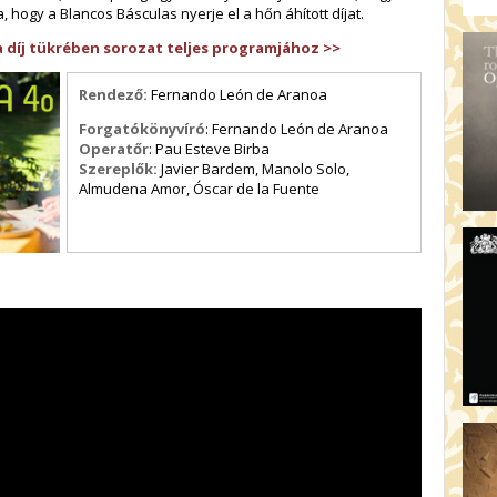
AR
 hogy a Blancos Básculas nyerje el a hőn áhított díjat.
19:
a díj tükrében sorozat teljes programjához >>
AZ
19
Rendező:
Fernando León de Aranoa
ÁD
Forgatókönyvíró
: Fernando León de Aranoa
19:
Operatőr
: Pau Esteve Birba
HO
Szereplők:
Javier Bardem, Manolo Solo,
NÉ
Almudena Amor, Óscar de la Fuente
19
OD