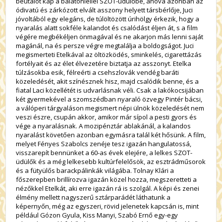
beutalót kap a balatonlellei SZOT-üdülőbe, ahová azonban az
ódivatú és zárkózott elvált asszony helyett társbérlője, Juci
jóvoltából egy elegáns, de túlöltözött úrihölgy érkezik, hogy a
nyaralás alatt sokféle kalandot és csalódást éljen át, s a film
végére megbékéljen önmagával és ne akarjon más lenni saját
magánál, na és persze végre megtalálja a boldogságot. Juci
megismerteti Etelkával az öltözködés, sminkelés, cigarettázás
fortélyait és az élet élvezetére biztatja az asszonyt. Etelka
túlzásokba esik, félreérti a csehszlovák vendég baráti
közeledését, akit színésznek hisz, majd csalódik benne, és a
fiatal Laci közellétét is udvarlásnak véli. Csak a lakókocsijában
két gyermekével a szomszédban nyaraló özvegy Pintér bácsi,
a válóperi tárgyaláson megismert népi ülnök közeledését nem
veszi észre, csupán akkor, amikor már sípol a pesti gyors és
vége a nyaralásnak. A mozipénztár ablakánál, a kalandos
nyaralást követően azonban egymásra talál két hősünk. A film,
melyet Fényes Szabolcs zenéje tesz igazán hangulatossá,
visszarepít bennünket a 60-as évek elejére, a lelkes SZOT-
üdülők és a még lelkesebb kultúrfelelősök, az esztrádműsorok
és a fütyülős barackpálinkák világába. Tolnay Klári a
főszerepben brillírozva igazán közel hozza, megszeretteti a
nézőkkel Etelkát, aki erre igazán rá is szolgál. A képi és zenei
élmény mellett nagyszerű sztárparádét láthatunk a
képernyőn, még az egyszeri, rövid jelenetek kapcsán is, mint
például Gózon Gyula, Kiss Manyi, Szabó Ernő egy-egy