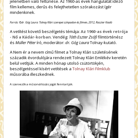
jelenetben való feltűnése. Az 1960-as évek hangulatát idéző
film kellemes, derűs és felejthetetlen szórakozást ígér
mindenkinek.
F
orrás: ©dr. Góg Laura: Tolnay Klári szerepei színpadon és filmen, 2012, Raszter Kiadó
A vetítést követő beszélgetés témája:
Az 1960-as évek retrója
- Nő a Kádár-korban
. Vendég:
Tóth Eszter Zsófi
filmtörténész
és
Müller Péter
író, moderátor:
dr. Góg Laura
Tolnay-kutató.
A Nem ér a nevem című filmet a Tolnay Klári születésének
századik évordulójára rendezett Tolnay Klári Emlékév keretén
belül vetítjük. A minden hónap utolsó csütörtökjén,
beszélgetéssel kísért vetítések a
Tolnay Klári Filmklub
műsorába illeszkednek.
A szervezők a műsorváltozás jogát fenntartják.