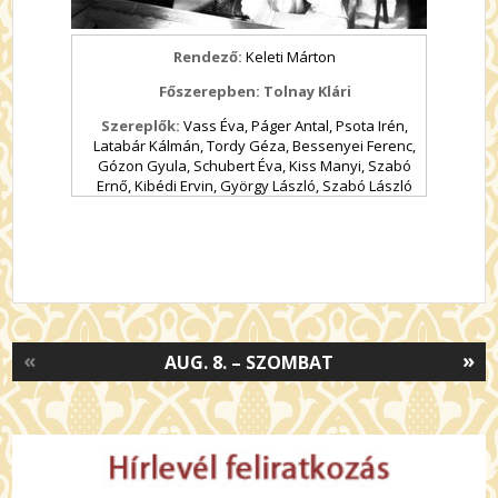
Rendező:
Keleti Márton
Főszerepben: Tolnay Klári
Szereplők:
Vass Éva, Páger Antal, Psota Irén,
Latabár Kálmán, Tordy Géza, Bessenyei Ferenc,
Gózon Gyula, Schubert Éva, Kiss Manyi, Szabó
Ernő, Kibédi Ervin, György László, Szabó László
«
»
AUG. 8. – SZOMBAT