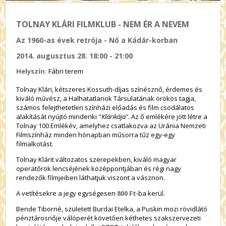
TOLNAY KLÁRI FILMKLUB - NEM ÉR A NEVEM
Az 1960-as évek retrója - Nő a Kádár-korban
2014. augusztus 28. 18:00 - 21:00
Helyszín:
Fábri terem
Tolnay Klári, kétszeres Kossuth-díjas színésznő, érdemes és
kiváló művész, a Halhatatlanok Társulatának örökös tagja,
számos felejthetetlen színházi előadás és film csodálatos
alakítását nyújtó mindenki "
Klárikája"
. Az ő emlékére jött létre a
Tolnay 100 Emlékév, amelyhez csatlakozva az Uránia Nemzeti
Filmszínház minden hónapban műsorra tűz egy-egy
filmalkotást.
Tolnay Klárit változatos szerepekben, kiváló magyar
operatőrök lencséjének középpontjában és régi nagy
rendezők filmjeiben láthatjuk viszont a vásznon.
A vetítésekre a jegy egységesen
800 Ft
-ba kerül.
Bende Tiborné, született Burdai Etelka, a Puskin mozi rövidlátó
pénztárosnője válóperét követően kéthetes szakszervezeti