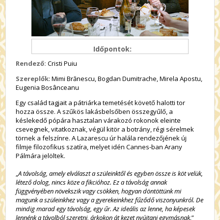
Időpontok:
Rendező:
Cristi Puiu
Szereplők
: Mimi Brănescu, Bogdan Dumitrache, Mirela Apostu,
Eugenia Bosânceanu
Egy család tagjait a pátriárka temetését követő halotti tor
hozza össze. A szűkös lakásbelsőben összegyűlő, a
késlekedő pópára hasztalan várakozó rokonok eleinte
csevegnek, vitatkoznak, végül kitör a botrány, régi sérelmek
törnek a felszínre. A Lazarescu úr halála rendezőjének új
filmje filozofikus szatíra, melyet idén Cannes-ban Arany
Pálmára jelöltek.
„
A távolság, amely elválaszt a szüleinktől és egyben össze is köt velük,
létező dolog, nincs köze a fikcióhoz. Ez a távolság annak
függvényében növekszik vagy csökken, hogyan döntöttünk mi
magunk a szüleinkhez vagy a gyerekeinkhez fűződő viszonyunkról. De
mindig marad egy távolság, egy űr. Az ideális az lenne, ha képesek
lennénk a távolból szeretni, árkokon át kezet nyújtani egymásnak
.”