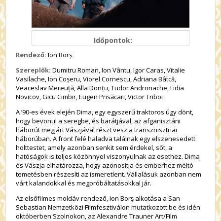
Időpontok:
Rendező:
Ion Borș
Szereplők:
Dumitru Roman, Ion Vântu, Igor Caras, Vitalie
Vasilache, Ion Coșeru, Viorel Cornescu, Adriana Bâtcă,
Veaceslav Mereuță, Alla Donțu, Tudor Andronache, Lidia
Novicov, Gicu Cimbir, Eugen Prisăcari, Victor Triboi
A ’90-es évek elején Dima, egy egyszerű traktoros úgy dönt,
hogy bevonul a seregbe, és barátjával, az afganisztáni
háborút megjárt Vászjával részt vesz a transznisztriai
háborúban. A front felé haladva találnak egy elszenesedett
holttestet, amely azonban senkit sem érdekel, sőt, a
hatóságok is teljes közönnyel viszonyulnak az esethez. Dima
és Vászja elhatározza, hogy azonosítja és emberhez méltó
temetésben részesíti az ismeretlent. Vállalásuk azonban nem
várt kalandokkal és megpróbáltatásokkal jár.
Az elsőfilmes moldáv rendező, Ion Borș alkotása a San
Sebastian Nemzetközi Filmfesztiválon mutatkozott be és idén
októberben Szolnokon, az Alexandre Trauner Art/Film