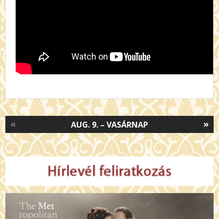
«
»
AUG. 9. – VASÁRNAP