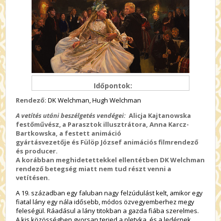
Időpontok:
Rendező:
DK Welchman, Hugh Welchman
A vetítés utáni beszélgetés vendégei:
Alicja Kajtanowska
festőművész
,
a Parasztok illusztrátora, Anna Karcz-
Bartkowska, a festett animáció
gyártásvezetője
és
Fülöp József animációs filmrendező
és producer.
A korábban meghidetettekkel ellentétben
DK Welchman
rendező betegség miatt nem tud részt venni a
vetítésen.
A 19. században egy faluban nagy felzúdulást kelt, amikor egy
fiatal lány egy nála idősebb, módos özvegyemberhez megy
feleségül. Ráadásul a lány titokban a gazda fiába szerelmes.
A kis közösségben gyorsan terjed a pletyka, és a ledérnek