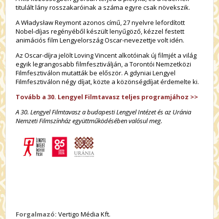
titulált lány rosszakaróinak a száma egyre csak növekszik.
A Władysław Reymont azonos című, 27 nyelvre lefordított
Nobel-díjas regényéből készült lenyűgöző, kézzel festett
animációs film Lengyelország Oscar-nevezettje volt idén.
Az Oscar-díjra jelölt Loving Vincent alkotóinak új filmjét a világ
egyik legrangosabb filmfesztiválján, a Torontói Nemzetközi
Filmfesztiválon mutatták be először. A gdyniai Lengyel
Filmfesztiválon négy díjat, közte a közönségdíjat érdemelte ki.
Tovább a 30. Lengyel Filmtavasz teljes programjához >>
A 30. Lengyel Filmtavasz a budapesti Lengyel Intézet és az Uránia
Nemzeti Filmszínház együttműködésében valósul meg.
Forgalmazó:
Vertigo Média Kft.