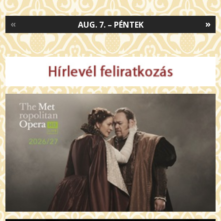
«
»
AUG. 7. – PÉNTEK