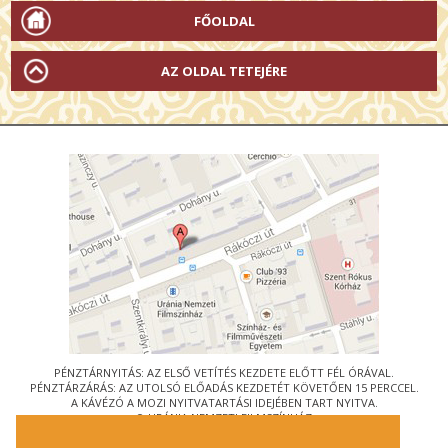
FŐOLDAL
AZ OLDAL TETEJÉRE
PÉNZTÁRNYITÁS: AZ ELSŐ VETÍTÉS KEZDETE ELŐTT FÉL ÓRÁVAL.
PÉNZTÁRZÁRÁS: AZ UTOLSÓ ELŐADÁS KEZDETÉT KÖVETŐEN 15 PERCCEL.
A KÁVÉZÓ A MOZI NYITVATARTÁSI IDEJÉBEN TART NYITVA.
© URÁNIA NEMZETI FILMSZÍNHÁZ
AZ
ART-MOZI EGYESÜLET
TAGMOZIJA