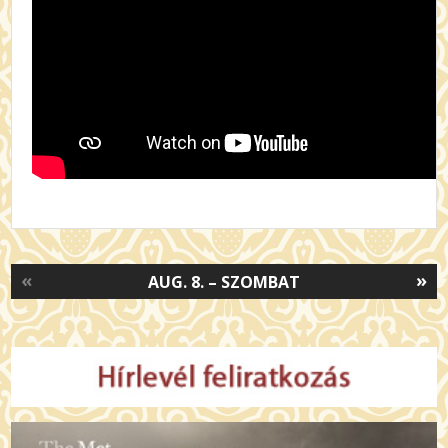
«
»
AUG. 8. – SZOMBAT