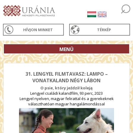
HÍVJON MINKET
TÉRKÉP
MENÜ
31. LENGYEL FILMTAVASZ: LAMPO –
VONATKALAND NÉGY LÁBON
O psie, który jeździł koleją
Lengyel családi kalandfilm, 93 perc, 2023
Lengyel nyelven, magyar felirattal és a gyerekeknek
választhatóan magyar hangalámondással