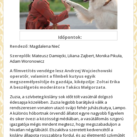
Időpontok:
Rendező:
Magdalena Nieć
Szereplők
: Mateusz Damięcki, Liliana Zajbert, Monika Pikuła,
Adam Woronowicz
A filmvetítés vendége lesz Andrzej Wojciechowski
operatőr, valamint a filmbeli kutyus egyik
megszemélyesítője és gazdája, kiképzője: Zoltai Erika
A beszélgetés moderátora
Takács Małgorzata
.
Zuzia, a szívbeteg kislány sok időt tölt vasútnál dolgozó
édesapja közelében. Zuzia legjobb barátjává válik a
rendszeresen vonaton utazó svájci fehér juhászkutya, Lampo.
A különös hóbortnak örvendő állatot egyre nagyobb figyelem
és siker övezi a közösségi médiában, a vasútállomás szigorú
igazgatója mégis mindent megtesz, hogy megszabaduljon a
hívatlan négylábútól. Elszakítva szeretett kedvencétől a
kislány állapota rosszabbra fordul, és az életmentő szívműtét