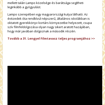
mellett talán Lampo közelsége és barátsága segítheti
leginkább a gyógyulást.
Lampo szerepében egy magyarországi kutya látható. Az
évtizedek óta rendkívül népszerű, általános iskolákban is
oktatott gyerekkönyv kortárs környezetbe helyezett, csupa
szív filmfeldolgozása olyan nagy sikert aratott hazájában,
hogy már javában dolgoznak a második részén.
Tovább a 31. Lengyel Filmtavasz teljes programjához >>