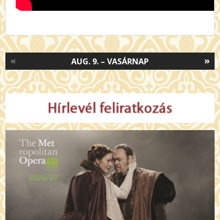
«
»
AUG. 9. – VASÁRNAP