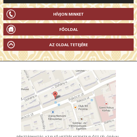
HÍVJON MINKET
FŐOLDAL
AZ OLDAL TETEJÉRE
PÉNZTÁRNYITÁS: AZ ELSŐ VETÍTÉS KEZDETE ELŐTT FÉL ÓRÁVAL.