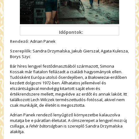
Időpontok:
Rendező:
Adrian Panek
Szereplők
: Sandra Drzymalska, Jakub Gierszał, Agata Kulesza,
Borys Szyc
Bár híres lengyel festődinasztiából származott, Simona
Kossak már fiatalon fellázadt a családi hagyományok ellen.
Tudósként Európa utolsó őserdejében, a Białowieżai-erdőben
kezdett dolgozni 1972-ben. Állhatatos jellemével és
elszántságával mindvégig kitartott saját elvei és
értékrendszere mellett, megvédve az erdőt és annak lakóit. Itt
találkozott Lech Wilczek természettudós-fotóssal, akivel nem
csak munkáját, de életét is megosztotta.
Adrian Panek rendező lenyűgöző környezetbe kalauzolva
mutatja be e páratlan életutat. A címszerepet a lengyel mozi új
csillaga, a
Fehér bátorság
ban is szereplő Sandra Drzymalska
alakítja.