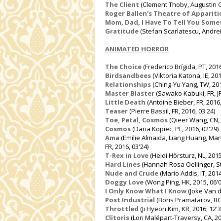
The Client
(Clement Thoby, Augustin Gu
Roger Ballen's Theatre of Apparit
Mom, Dad, I Have To Tell You Some
Gratitude
(Stefan Scarlatescu, Andrei
ANIMATED HORROR
The Choice
(Frederico Brígida, PT, 2016
Birdsandbees
(Viktoria Katona, IE, 201
Relationships
(Ching-Yu Yang, TW, 201
Master Blaster
(Sawako Kabuki, FR, JP
Little Death
(Antoine Bieber, FR, 2016,
Teaser
(Pierre Bassil, FR, 2016, 03'24)
Toe, Petal, Cosmos
(Qieer Wang, CN, 
Cosmos
(Daria Kopiec, PL, 2016, 02'29)
Ama
(Emilie Almaida, Liang Huang, Mans
FR, 2016, 03'24)
T-Rex in Love
(Heidi Hörsturz, NL, 2015
Hard Lines
(Hannah Rosa Oellinger, St
Nude and Crude
(Mario Addis, IT, 2014
Doggy Love
(Wong Ping, HK, 2015, 06'0
I Only Know What I Know
(Joke Van d
Post Industrial
(Boris Pramatarov, BG,
Throttled
(Ji Hyeon Kim, KR, 2016, 12'3
Clitoris
(Lori Malépart-Traversy, CA, 20