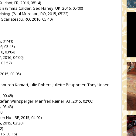
ichot, FR, 2016, 08'14)
ion
(Emma Calder, Ged Haney, UK, 2016, 05'00)
thing
(Paul Muresan, RO, 2015, 05'22)
 Scarlatescu, RO, 2016, 05'40)
, 01'41)
6, 03'43)
6, 03'04)
, 2016, 04'00)
 03'57)
2015, 03'05)
oureh Kamari, Julie Robert, Juliette Peuportier, Tony Unser,
, 00'48)
efan Wirnsperger, Manfred Rainer, AT, 2015, 02'00)
, 03'43)
0)
en Hof, BE, 2015, 04'02)
 2015, 03'20)
2)
16, 03'16)