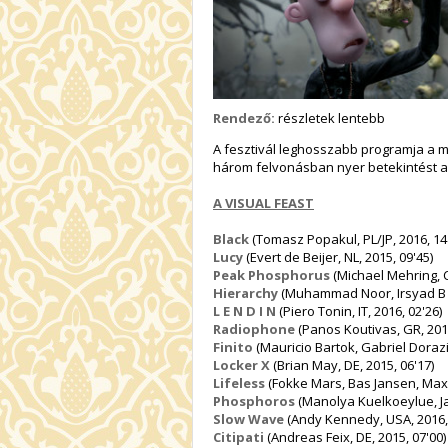
Rendező:
részletek lentebb
A fesztivál leghosszabb programja a m
három felvonásban nyer betekintést a
A VISUAL FEAST
Black
(Tomasz Popakul, PL/JP, 2016, 14
Lucy
(Evert de Beijer, NL, 2015, 09'45)
Peak Phosphorus
(Michael Mehring, C
Hierarchy
(Muhammad Noor, Irsyad B Ya
L E N D I N
(Piero Tonin, IT, 2016, 02'26)
Radiophone
(Panos Koutivas, GR, 2016
Finito
(Mauricio Bartok, Gabriel Dorazio
Locker X
(Brian May, DE, 2015, 06'17)
Lifeless
(Fokke Mars, Bas Jansen, Max 
Phosphoros
(Manolya Kuelkoeylue, Jan
Slow Wave
(Andy Kennedy, USA, 2016, 
Citipati
(Andreas Feix, DE, 2015, 07'00)