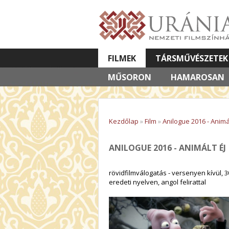
FILMEK
TÁRSMŰVÉSZETEK
MŰSORON
VETÍTETT KÉPES ELŐADÁSOK
HAMAROSAN
Kezdőlap
»
Film
»
Anilogue 2016 - Animál
ANILOGUE 2016 - ANIMÁLT ÉJ
rövidfilmválogatás - versenyen kívül, 3
eredeti nyelven, angol felirattal