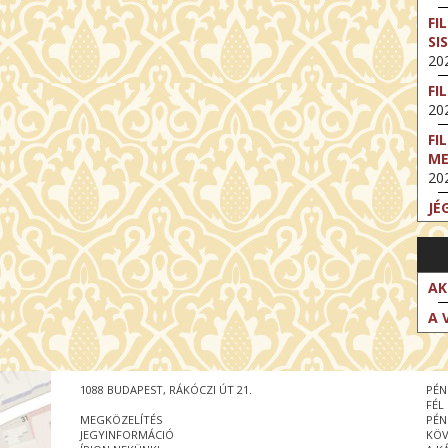
FI
SI
202
FI
202
FI
M
202
JÉ
202
FI
202
AK
FI
A 
202
EX
VA
1088 BUDAPEST, RÁKÓCZI ÚT 21.
PÉN
202
FÉL
MEGKÖZELÍTÉS
PÉN
NT
JEGYINFORMÁCIÓ
KÖV
ST