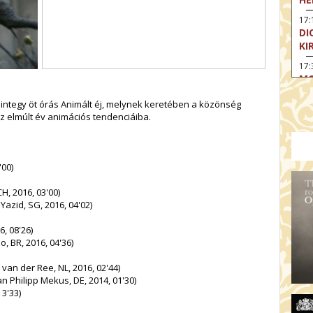
17:
DI
KI
17:
MO
17
integy öt órás Animált éj, melynek keretében a közönség
SA
z elmúlt év animációs tendenciáiba.
CS
18
OD
'00)
19
FI
H, 2016, 03'00)
zid, SG, 2016, 04'02)
19:
A 
, 08'26)
, BR, 2016, 04'36)
19:
MI
van der Ree, NL, 2016, 02'44)
 Philipp Mekus, DE, 2014, 01'30)
3'33)