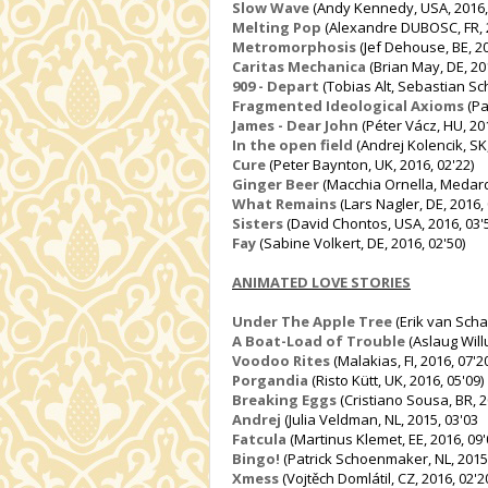
Slow Wave
(Andy Kennedy, USA, 2016, 
Melting Pop
(Alexandre DUBOSC, FR, 2
Metromorphosis
(Jef Dehouse, BE, 20
Caritas Mechanica
(Brian May, DE, 201
909 - Depart
(Tobias Alt, Se
bastian Sch
Fragmented Ideological Axioms
(Pa
James - Dear John
(Péter Vácz, HU, 201
In the open field
(Andrej Kolencik, SK,
Cure
(Peter Baynton, UK, 2016, 02'22)
Ginger Beer
(Macchia Ornella, Medard 
What Remains
(Lars Nagler, DE, 2016, 
Sisters
(David Chontos, USA, 2016, 03'
Fay
(Sabine Volkert, DE, 2016, 02'50)
ANIMATED LOVE STORIES
Under The Apple Tree
(Erik van Schaa
A Boat-Load of Trouble
(Aslaug Will
Voodoo Rites
(Malakias, FI, 2016, 07'2
Porgandia
(Risto Kütt, UK, 2016, 05'09)
Breaking Eggs
(Cristiano Sousa, BR, 2
Andrej
(Julia Veldman, NL, 2015, 03'03
Fatcula
(Martinus Klemet, EE, 2016, 09'
Bingo!
(Patrick Schoenmaker, NL, 2015,
Xmess
(Vojtěch Domlátil, CZ, 2016, 02'2