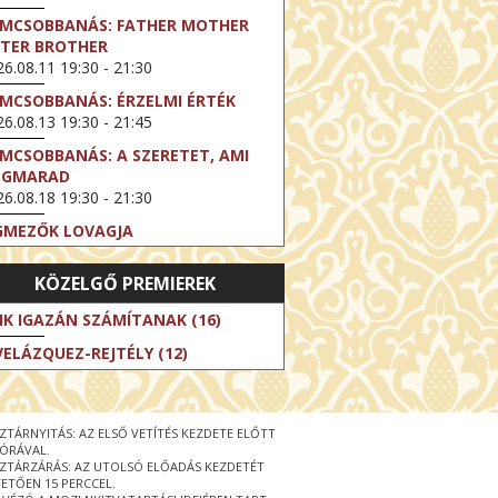
LMCSOBBANÁS: FATHER MOTHER
STER BROTHER
6.08.11 19:30 - 21:30
LMCSOBBANÁS: ÉRZELMI ÉRTÉK
6.08.13 19:30 - 21:45
LMCSOBBANÁS: A SZERETET, AMI
EGMARAD
6.08.18 19:30 - 21:30
GMEZŐK LOVAGJA
6.08.23 16:00 - 18:30
KÖZELGŐ PREMIEREK
LMCSOBBANÁS: TÖKÉLETES NAPOK
6.08.25 19:30 - 21:45
IK IGAZÁN SZÁMÍTANAK (16)
LMCSOBBANÁS: IFJÚSÁG
VELÁZQUEZ-REJTÉLY (12)
6.08.27 19:30 - 21:30
HIBITION ON SCREEN: VINCENT
N GOGH - ÚJ LÁTÁSMÓD
ZTÁRNYITÁS: AZ ELSŐ VETÍTÉS KEZDETE ELŐTT
6.08.30 11:00 - 12:30
 ÓRÁVAL.
ZTÁRZÁRÁS: AZ UTOLSÓ ELŐADÁS KEZDETÉT
 LIVE / DAVID IRELAND: THE FIFTH
ETŐEN 15 PERCCEL.
EP