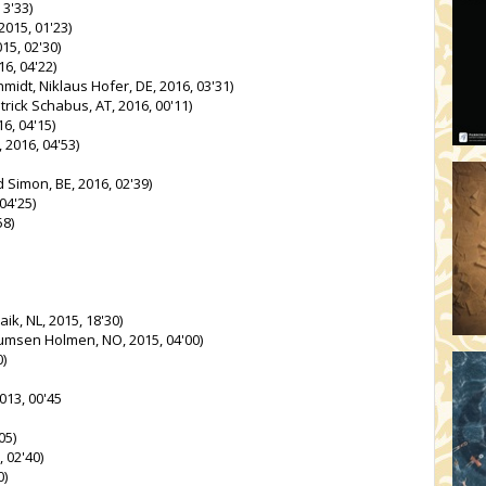
3'33)
015, 01'23)
15, 02'30)
6, 04'22)
midt, Niklaus Hofer, DE, 2016, 03'31)
trick Schabus, AT, 2016, 00'11)
6, 04'15)
 2016, 04'53)
Simon, BE, 2016, 02'39)
04'25)
58)
ik, NL, 2015, 18'30)
umsen Holmen, NO, 2015, 04'00)
0)
013, 00'45
05)
 02'40)
0)