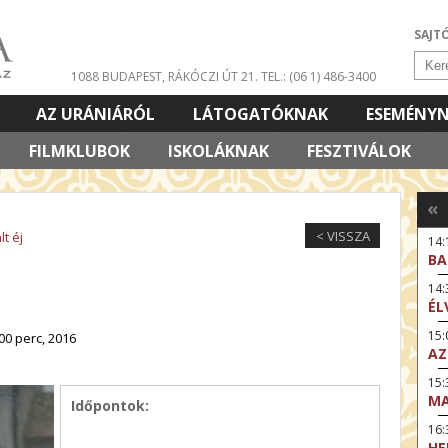
SAJT
1088 BUDAPEST, RÁKÓCZI ÚT 21.
TEL.: (06 1) 486-3400
AZ URÁNIÁRÓL
LÁTOGATÓKNAK
ESEMÉNY
FILMKLUBOK
ISKOLÁKNAK
FESZTIVÁLOK
«
< VISSZA
t éj
14:
BA
14
ÉL
15:
00 perc, 2016
AZ
15
MA
Időpontok:
16
HE