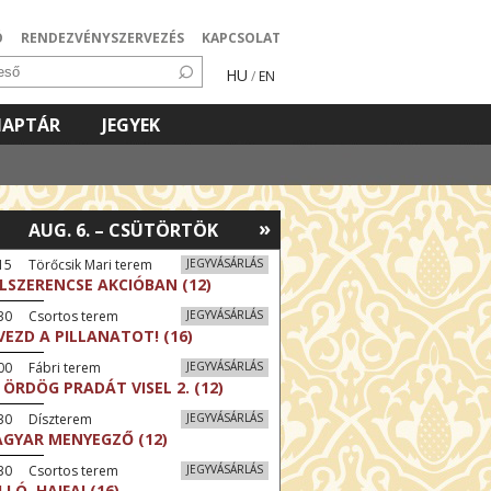
Ó
RENDEZVÉNYSZERVEZÉS
KAPCSOLAT
HU
/
EN
NAPTÁR
JEGYEK
»
AUG. 6. – CSÜTÖRTÖK
15 Törőcsik Mari terem
JEGYVÁSÁRLÁS
LSZERENCSE AKCIÓBAN (12)
:30 Csortos terem
JEGYVÁSÁRLÁS
VEZD A PILLANATOT! (16)
00 Fábri terem
JEGYVÁSÁRLÁS
 ÖRDÖG PRADÁT VISEL 2. (12)
:30 Díszterem
JEGYVÁSÁRLÁS
GYAR MENYEGZŐ (12)
:30 Csortos terem
JEGYVÁSÁRLÁS
LLÓ, HAIFA! (16)