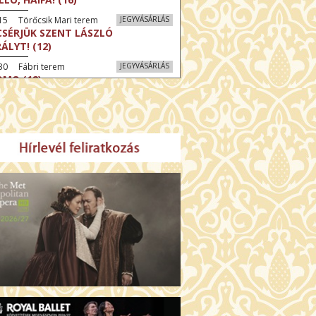
15 Törőcsik Mari terem
JEGYVÁSÁRLÁS
CSÉRJÜK SZENT LÁSZLÓ
RÁLYT! (12)
30 Fábri terem
JEGYVÁSÁRLÁS
MO (12)
:30 Díszterem
JEGYVÁSÁRLÁS
CRÉ COEUR - A SZENT SZÍV
ODÁLATOS HATALMA (12)
:30 Csortos terem
JEGYVÁSÁRLÁS
ÜSSZEIA (16)
:30 Díszterem
JEGYVÁSÁRLÁS
LMCSOBBANÁS: NYOLC HEGY (16)
30 Fábri terem
JEGYVÁSÁRLÁS
ZONGORAHANGOLÓ (16)
45 Törőcsik Mari terem
JEGYVÁSÁRLÁS
KET NEM BESZÉLEK (16)