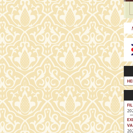
HE
FI
202
EX
VA
202