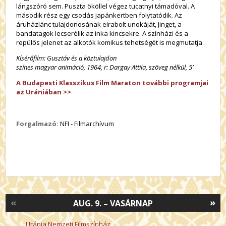
lángszóró sem. Puszta ököllel végez tucatnyi támadóval. A
második rész egy csodás japánkertben folytatódik. Az
áruházlánc tulajdonosának elrabolt unokáját, Jinget, a
bandatagok lecserélik az inka kincsekre. A színházi és a
repülős jelenet az alkotók komikus tehetségét is megmutatja.
Kísérőfilm:
Gusztáv és a köztulajdon
színes magyar animáció, 1964, r: Dargay Attila, szöveg nélkül, 5’
A Budapesti Klasszikus Film Maraton további programjai
az Urániában >>
Forgalmazó:
NFI - Filmarchívum
«
»
AUG. 9. – VASÁRNAP
Uránia Nemzeti Filmszínház