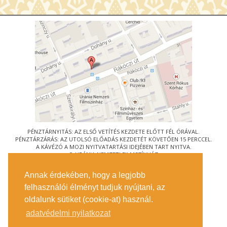
PÉNZTÁRNYITÁS: AZ ELSŐ VETÍTÉS KEZDETE ELŐTT FÉL ÓRÁVAL.
PÉNZTÁRZÁRÁS: AZ UTOLSÓ ELŐADÁS KEZDETÉT KÖVETŐEN 15 PERCCEL.
A KÁVÉZÓ A MOZI NYITVATARTÁSI IDEJÉBEN TART NYITVA.
© URÁNIA NEMZETI FILMSZÍNHÁZ
AZ
ART-MOZI EGYESÜLET
TAGMOZIJA
Annak érdekében, hogy a legjobb
1088 BUDAPEST, RÁKÓCZI ÚT 21.
felhasználói élményt tudjuk nyújtani, az
MEGKÖZELÍTÉS
oldalunk sütiket (cookie-at) használ.
JEGYINFORMÁCIÓ
ÍRJON NEKÜNK!
adatvédelmi nyilatkozat
KÖZÉRDEKŰ ADATOK
SAJTÓ