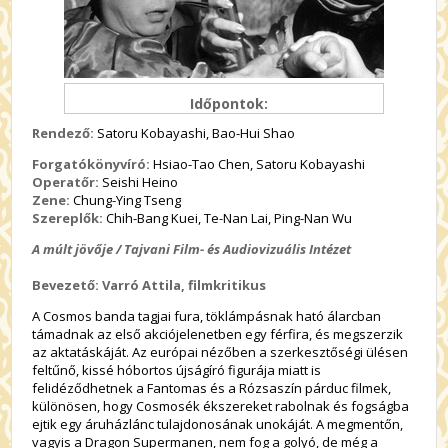
Időpontok:
Rendező:
Satoru Kobayashi, Bao-Hui Shao
Forgatókönyvíró:
Hsiao-Tao Chen, Satoru Kobayashi
Operatőr:
Seishi Heino
Zene:
Chung-Ying Tseng
Szereplők:
Chih-Bang Kuei, Te-Nan Lai, Ping-Nan Wu
A múlt jövője / Tajvani Film- és Audiovizuális Intézet
Bevezető: Varró Attila, filmkritikus
A Cosmos banda tagjai fura, töklámpásnak ható álarcban
támadnak az első akciójelenetben egy férfira, és megszerzik
az aktatáskáját. Az európai nézőben a szerkesztőségi ülésen
feltűnő, kissé hóbortos újságíró figurája miatt is
felidéződhetnek a Fantomas és a Rózsaszín párduc filmek,
különösen, hogy Cosmosék ékszereket rabolnak és fogságba
ejtik egy áruházlánc tulajdonosának unokáját. A megmentőn,
vagyis a Dragon Supermanen, nem fog a golyó, de még a