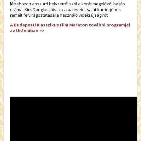
létrehozott abszurd helyzetről szól a korát megelőző, baljós
dráma. Kirk Douglas játssza a balesetet saját karrierjének
remélt felvirágoztatására használó vidéki újságírót.
A Budapesti Klasszikus Film Maraton további programjai
az Urániában >>