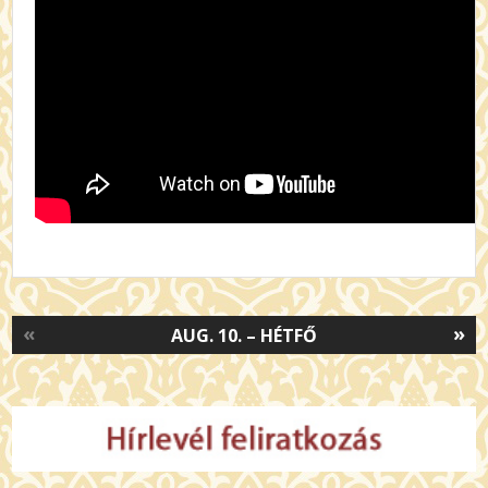
«
»
AUG. 10. – HÉTFŐ