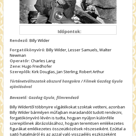
Időpontok:
Rendező:
Billy Wilder
Forgatókönyvíró
: Billy Wilder, Lesser Samuels, Walter
Newman
Operatőr:
Charles Lang
Zene
: Hugo Friedhofer
Szereplők
: Kirk Douglas, Jan Sterling, Robert Arthur
Történetváltozatok abszurd hangokra / Filmek Gazdag Gyula
ajánlásával
Bevezető: Gazdag Gyula, filmrendező
Billy Wildertől többnyire vígjátékokat szoktak vetíteni, azonban
Billy Wilder bármilyen műfajban maradandót tudott rendezni,
forgatókönyvíró lévén is tudta, hogyan nyúljon különféle
szereplőinek ábrázolásához, hogyan teremtsen emlékezetes
figurákat emlékezetes összeütközések részeseiként. Ezúttal a
sajtó hatalmáról és az azzal való visszaélés eszközeként