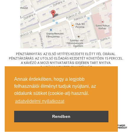
PÉNZTÁRNYITÁS: AZ ELSŐ VETÍTÉS KEZDETE ELŐTT FÉL ÓRÁVAL.
PÉNZTÁRZÁRÁS: AZ UTOLSÓ ELŐADÁS KEZDETÉT KÖVETŐEN 15 PERCCEL.
A KÁVÉZÓ A MOZI NYITVATARTÁSI IDEJÉBEN TART NYITVA.
© URÁNIA NEMZETI FILMSZÍNHÁZ
AZ
ART-MOZI EGYESÜLET
TAGMOZIJA
Annak érdekében, hogy a legjobb
1088 BUDAPEST, RÁKÓCZI ÚT 21.
felhasználói élményt tudjuk nyújtani, az
MEGKÖZELÍTÉS
oldalunk sütiket (cookie-at) használ.
JEGYINFORMÁCIÓ
ÍRJON NEKÜNK!
adatvédelmi nyilatkozat
KÖZÉRDEKŰ ADATOK
SAJTÓ
ADATVÉDELMI TÁJÉKOZTATÓ
Rendben