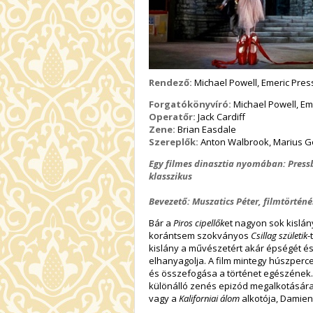
Rendező:
Michael Powell, Emeric Pre
Forgatókönyvíró:
Michael Powell, Em
Operatőr:
Jack Cardiff
Zene:
Brian Easdale
Szereplők:
Anton Walbrook, Marius Go
Egy filmes dinasztia nyomában: Pressb
klasszikus
Bevezető: Muszatics Péter, filmtörténé
Bár a
Piros cipellők
et nagyon sok kislány
korántsem szokványos
Csillag születik
-
kislány a művészetért akár épségét és
elhanyagolja. A film mintegy húszperc
és összefogása a történet egészének. 
különálló zenés epizód megalkotására.
vagy a
Kaliforniai álom
alkotója, Damien