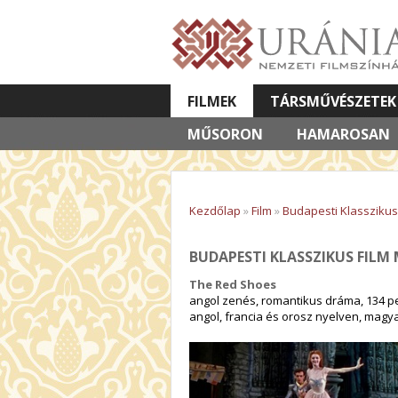
FILMEK
TÁRSMŰVÉSZETEK
MŰSORON
VETÍTETT KÉPES ELŐADÁSOK
HAMAROSAN
Kezdőlap
»
Film
»
Budapesti Klasszikus 
BUDAPESTI KLASSZIKUS FILM
The Red Shoes
angol zenés, romantikus dráma, 134 pe
angol, francia és orosz nyelven, magyar