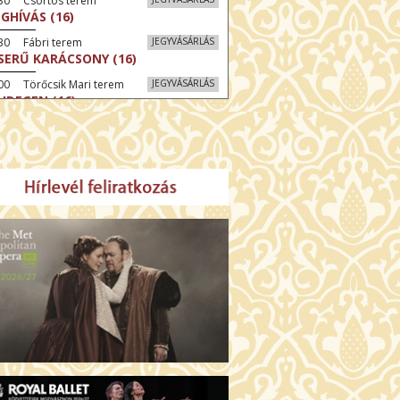
:30 Csortos terem
GHÍVÁS (16)
30 Fábri terem
JEGYVÁSÁRLÁS
SERŰ KARÁCSONY (16)
00 Törőcsik Mari terem
JEGYVÁSÁRLÁS
 IDEGEN (16)