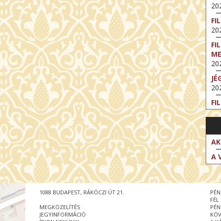
202
FI
202
FI
M
202
JÉ
202
FI
202
FI
202
AK
EX
A 
VA
202
NT
1088 BUDAPEST, RÁKÓCZI ÚT 21.
PÉN
ST
FÉL
202
MEGKÖZELÍTÉS
PÉN
JEGYINFORMÁCIÓ
KÖV
BE