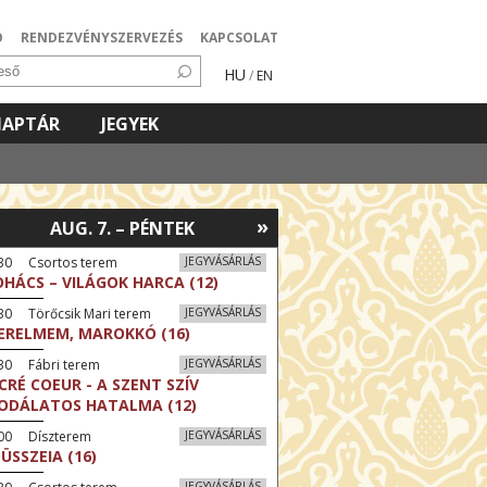
Ó
RENDEZVÉNYSZERVEZÉS
KAPCSOLAT
HU
/
EN
NAPTÁR
JEGYEK
»
AUG. 7. – PÉNTEK
:30 Csortos terem
JEGYVÁSÁRLÁS
HÁCS – VILÁGOK HARCA (12)
30 Törőcsik Mari terem
JEGYVÁSÁRLÁS
ERELMEM, MAROKKÓ (16)
30 Fábri terem
JEGYVÁSÁRLÁS
CRÉ COEUR - A SZENT SZÍV
ODÁLATOS HATALMA (12)
:00 Díszterem
JEGYVÁSÁRLÁS
ÜSSZEIA (16)
JEGYVÁSÁRLÁS