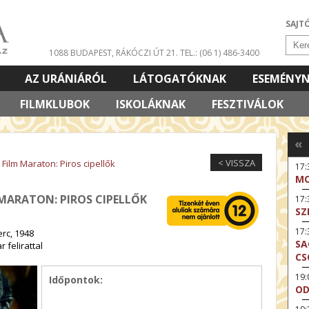
SAJT
1088 BUDAPEST, RÁKÓCZI ÚT 21.
TEL.: (06 1) 486-3400
AZ URÁNIÁRÓL
LÁTOGATÓKNAK
ESEMÉNY
FILMKLUBOK
ISKOLÁKNAK
FESZTIVÁLOK
«
< VISSZA
Film Maraton: Piros cipellők
17
MO
 MARATON: PIROS CIPELLŐK
17:
SZ
17:
rc, 1948
SA
 felirattal
CS
19
Időpontok:
OD