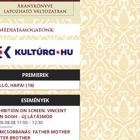
PREMIEREK
LLÓ, HAIFA! (16)
ESEMÉNYEK
HIBITION ON SCREEN: VINCENT
N GOGH - ÚJ LÁTÁSMÓD
6.08.08 11:00 - 12:30
LMCSOBBANÁS: FATHER MOTHER
STER BROTHER