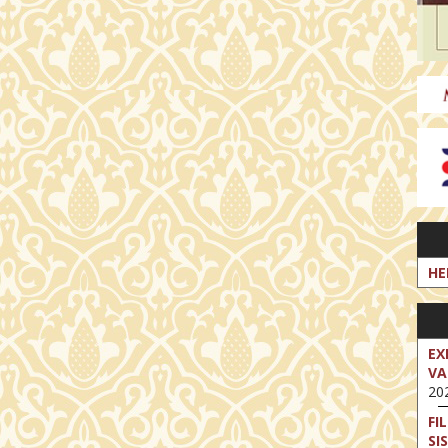
HE
EX
VA
202
FI
SI