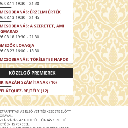
6.08.11 19:30 - 21:30
LMCSOBBANÁS: ÉRZELMI ÉRTÉK
6.08.13 19:30 - 21:45
LMCSOBBANÁS: A SZERETET, AMI
EGMARAD
6.08.18 19:30 - 21:30
GMEZŐK LOVAGJA
6.08.23 16:00 - 18:30
LMCSOBBANÁS: TÖKÉLETES NAPOK
6.08.25 19:30 - 21:45
KÖZELGŐ PREMIEREK
LMCSOBBANÁS: IFJÚSÁG
6.08.27 19:30 - 21:30
IK IGAZÁN SZÁMÍTANAK (16)
HIBITION ON SCREEN: VINCENT
VELÁZQUEZ-REJTÉLY (12)
N GOGH - ÚJ LÁTÁSMÓD
6.08.30 11:00 - 12:30
 LIVE / DAVID IRELAND: THE FIFTH
ZTÁRNYITÁS: AZ ELSŐ VETÍTÉS KEZDETE ELŐTT
EP
 ÓRÁVAL.
6.09.01 19:00 - 21:00
ZTÁRZÁRÁS: AZ UTOLSÓ ELŐADÁS KEZDETÉT
ETŐEN 15 PERCCEL.
RLIN ELESTE