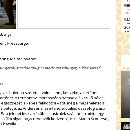
19
ME
19:
KE
20:
AZ
ssburger
eric Pressburger
ring, Moira Shearer
urgertől Macdonaldig / Emeric Pressburger, a kísérletező
sz
, aki balerina szeretett volna lenni, kedvelte, a történet
történet.
A Lermontov impresszárió hatása alá kerülő bájos
 egészségét is képes feláldozni – sőt, még a magánéletét is
es betétje, az Andersen mese-tánc, erőteljes összefoglalása
Ez a jelenet lesz a későbbi musicalek számára a minta egy
 A film olyan nagy rendezők kedvence, mint Martin Scorsese,
 Chazelle.