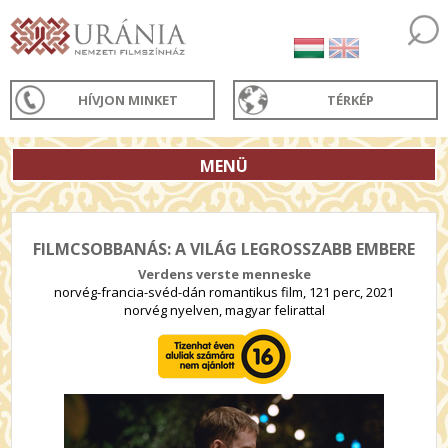
HÍVJON MINKET
TÉRKÉP
MENÜ
FILMCSOBBANÁS: A VILÁG LEGROSSZABB EMBERE
Verdens verste menneske
norvég-francia-svéd-dán romantikus film, 121 perc, 2021
norvég nyelven, magyar felirattal