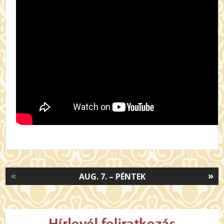
«
»
AUG. 7. – PÉNTEK