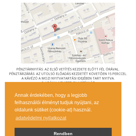
PÉNZTÁRNYITÁS: AZ ELSŐ VETÍTÉS KEZDETE ELŐTT FÉL ÓRÁVAL.
PÉNZTÁRZÁRÁS: AZ UTOLSÓ ELŐADÁS KEZDETÉT KÖVETŐEN 15 PERCCEL.
A KÁVÉZÓ A MOZI NYITVATARTÁSI IDEJÉBEN TART NYITVA.
© URÁNIA NEMZETI FILMSZÍNHÁZ
AZ
ART-MOZI EGYESÜLET
TAGMOZIJA
Annak érdekében, hogy a legjobb
1088 BUDAPEST, RÁKÓCZI ÚT 21.
felhasználói élményt tudjuk nyújtani, az
MEGKÖZELÍTÉS
oldalunk sütiket (cookie-at) használ.
JEGYINFORMÁCIÓ
ÍRJON NEKÜNK!
adatvédelmi nyilatkozat
KÖZÉRDEKŰ ADATOK
SAJTÓ
ADATVÉDELMI TÁJÉKOZTATÓ
Rendben