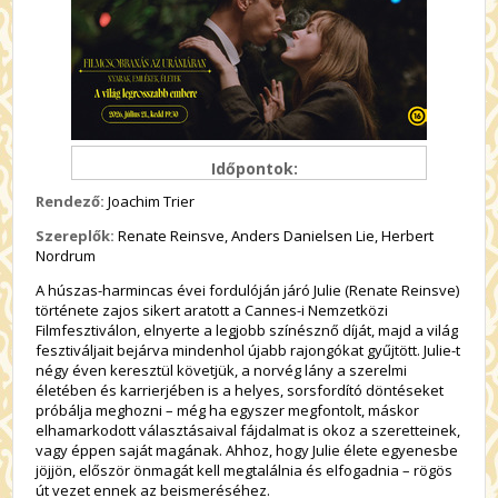
Időpontok:
Rendező:
Joachim Trier
Szereplők:
Renate Reinsve, Anders Danielsen Lie, Herbert
Nordrum
A húszas-harmincas évei fordulóján járó Julie (Renate Reinsve)
története zajos sikert aratott a Cannes-i Nemzetközi
Filmfesztiválon, elnyerte a legjobb színésznő díját, majd a világ
fesztiváljait bejárva mindenhol újabb rajongókat gyűjtött. Julie-t
négy éven keresztül követjük, a norvég lány a szerelmi
életében és karrierjében is a helyes, sorsfordító döntéseket
próbálja meghozni – még ha egyszer megfontolt, máskor
elhamarkodott választásaival fájdalmat is okoz a szeretteinek,
vagy éppen saját magának. Ahhoz, hogy Julie élete egyenesbe
jöjjön, először önmagát kell megtalálnia és elfogadnia – rögös
út vezet ennek az beismeréséhez.