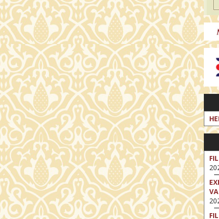
HE
FI
202
EX
VA
202
FI