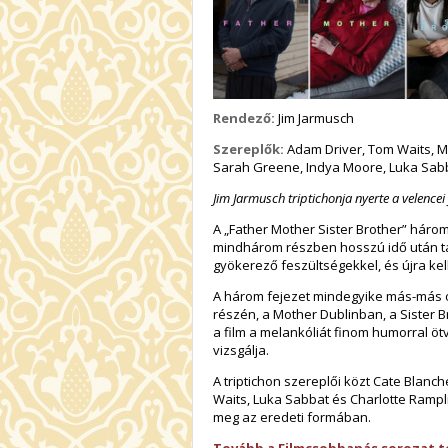
Rendező:
Jim Jarmusch
Szereplők:
Adam Driver, Tom Waits, May
Sarah Greene, Indya Moore, Luka Sab
Jim Jarmusch triptichonja nyerte a velencei 
A „Father Mother Sister Brother” három
mindhárom részben hosszú idő után ta
gyökerező feszültségekkel, és újra kel
A három fejezet mindegyike más-más or
részén, a Mother Dublinban, a Sister 
a film a melankóliát finom humorral ö
vizsgálja.
A triptichon szereplői közt Cate Blanch
Waits, Luka Sabbat és Charlotte Rampli
meg az eredeti formában.