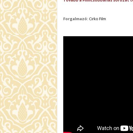
Tovább a Filmcsobbanás sorozat t
Forgalmazó:
Cirko Film