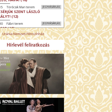
15 Törőcsik Mari terem
JEGYVÁSÁRLÁS
CSÉRJÜK SZENT LÁSZLÓ
RÁLYT! (12)
30 Fábri terem
JEGYVÁSÁRLÁS
MO (12)
Uránia Nemzeti Filmszínház
:30 Díszterem
JEGYVÁSÁRLÁS
CRÉ COEUR - A SZENT SZÍV
ODÁLATOS HATALMA (12)
:30 Csortos terem
JEGYVÁSÁRLÁS
ÜSSZEIA (16)
:30 Díszterem
JEGYVÁSÁRLÁS
LMCSOBBANÁS: NYOLC HEGY (16)
30 Fábri terem
JEGYVÁSÁRLÁS
ZONGORAHANGOLÓ (16)
45 Törőcsik Mari terem
JEGYVÁSÁRLÁS
KET NEM BESZÉLEK (16)