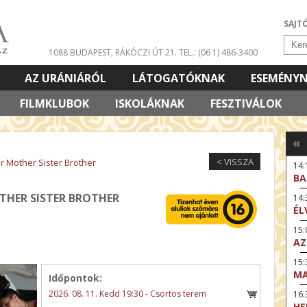
SAJT
1088 BUDAPEST, RÁKÓCZI ÚT 21.
TEL.: (06 1) 486-3400
AZ URÁNIÁRÓL
LÁTOGATÓKNAK
ESEMÉNY
FILMKLUBOK
ISKOLÁKNAK
FESZTIVÁLOK
«
< VISSZA
r Mother Sister Brother
14:
BA
THER SISTER BROTHER
14
ÉL
15:
AZ
15
MA
Időpontok:
2026. 08. 11. Kedd 19:30 - Csortos terem
16
HE