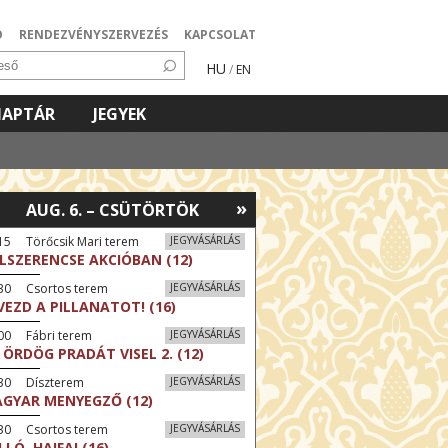
Ó
RENDEZVÉNYSZERVEZÉS
KAPCSOLAT
HU
/
EN
NAPTÁR
JEGYEK
»
AUG. 6. – CSÜTÖRTÖK
15 Törőcsik Mari terem
JEGYVÁSÁRLÁS
LSZERENCSE AKCIÓBAN (12)
:30 Csortos terem
JEGYVÁSÁRLÁS
VEZD A PILLANATOT! (16)
00 Fábri terem
JEGYVÁSÁRLÁS
 ÖRDÖG PRADÁT VISEL 2. (12)
:30 Díszterem
JEGYVÁSÁRLÁS
GYAR MENYEGZŐ (12)
:30 Csortos terem
JEGYVÁSÁRLÁS
LLÓ, HAIFA! (16)