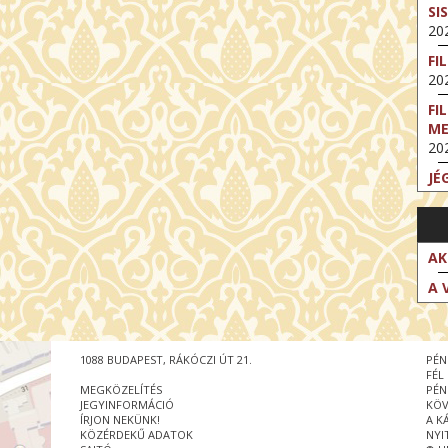
SI
202
FI
202
FI
M
202
JÉ
202
FI
202
AK
FI
A 
202
EX
VA
1088 BUDAPEST, RÁKÓCZI ÚT 21.
PÉN
202
FÉL
MEGKÖZELÍTÉS
PÉN
NT
JEGYINFORMÁCIÓ
KÖV
ST
ÍRJON NEKÜNK!
A K
202
KÖZÉRDEKŰ ADATOK
NYI