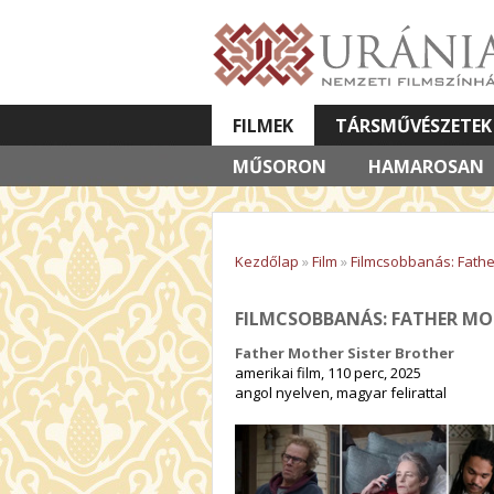
FILMEK
TÁRSMŰVÉSZETEK
MŰSORON
VETÍTETT KÉPES ELŐADÁSOK
HAMAROSAN
Kezdőlap
»
Film
»
Filmcsobbanás: Fathe
FILMCSOBBANÁS: FATHER MO
Father Mother Sister Brother
amerikai film, 110 perc, 2025
angol nyelven, magyar felirattal