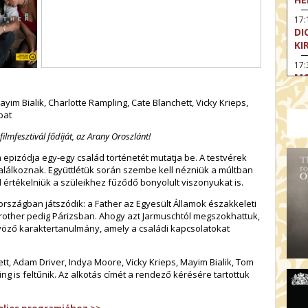
17:
DI
KI
17:
MO
17
im Bialik, Charlotte Rampling, Cate Blanchett, Vicky Krieps,
SA
bat
CS
filmfesztivál fődíját, az Arany Oroszlánt!
18
OD
 epizódja egy-egy család történetét mutatja be. A testvérek
lálkoznak. Együttlétük során szembe kell nézniük a múltban
19
l értékelniük a szüleikhez fűződő bonyolult viszonyukat is.
FI
szágban játszódik: a Father az Egyesült Államok északkeleti
19:
Brother pedig Párizsban. Ahogy azt Jarmuschtól megszokhattuk,
A 
tvöző karaktertanulmány, amely a családi kapcsolatokat
19:
MI
ett, Adam Driver, Indya Moore, Vicky Krieps, Mayim Bialik, Tom
ng is feltűnik. Az alkotás címét a rendező kérésére tartottuk