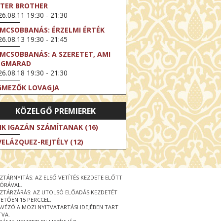
STER BROTHER
6.08.11 19:30 - 21:30
LMCSOBBANÁS: ÉRZELMI ÉRTÉK
6.08.13 19:30 - 21:45
LMCSOBBANÁS: A SZERETET, AMI
EGMARAD
6.08.18 19:30 - 21:30
GMEZŐK LOVAGJA
6.08.23 16:00 - 18:30
KÖZELGŐ PREMIEREK
LMCSOBBANÁS: TÖKÉLETES NAPOK
6.08.25 19:30 - 21:45
IK IGAZÁN SZÁMÍTANAK (16)
LMCSOBBANÁS: IFJÚSÁG
VELÁZQUEZ-REJTÉLY (12)
6.08.27 19:30 - 21:30
HIBITION ON SCREEN: VINCENT
N GOGH - ÚJ LÁTÁSMÓD
ZTÁRNYITÁS: AZ ELSŐ VETÍTÉS KEZDETE ELŐTT
6.08.30 11:00 - 12:30
 ÓRÁVAL.
ZTÁRZÁRÁS: AZ UTOLSÓ ELŐADÁS KEZDETÉT
 LIVE / DAVID IRELAND: THE FIFTH
ETŐEN 15 PERCCEL.
EP
ÁVÉZÓ A MOZI NYITVATARTÁSI IDEJÉBEN TART
6.09.01 19:00 - 21:00
TVA.