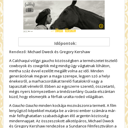
Időpontok:
Rendező:
Michael Dweck és Gregory Kershaw
A Calchaquí-völgyi gaucho közösségben a természetet tisztelő
cowboyok és cowgirlök még mindig úgy vágtatnak lóháton,
mintha száz évvel ezelőtt megállt volna az idő. Minden
generációnak megvan a maga szerepe, legyen szó a helyi
énekesről, a marhacsordákat terelő fiatalokról vagy a
tapasztalt vénekről. Ebben az egyszerre szerető, összetartó,
mégis nyers környezetben a tinédzserlány Guada elszántan
küzd, hogy elismerjék a férfiak uralta rodeó világában.
A
Gaucho Gaucho
minden kockája mozivászonra termett. A film
lenyűgöző képekkel mutatja be a városi ember számára már-
már felfoghatatlan szabadságban élő argentin közösség
mindennapjait. Az összeszokott alkotópáros, Michael Dweck
és Gregory Kershaw rendezése a Sundance Filmfesztiválon a