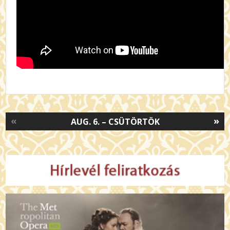
«
»
AUG. 6. – CSÜTÖRTÖK