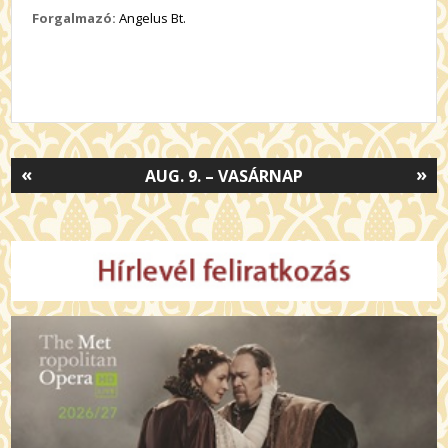
Forgalmazó:
Angelus Bt.
«
»
AUG. 9. – VASÁRNAP