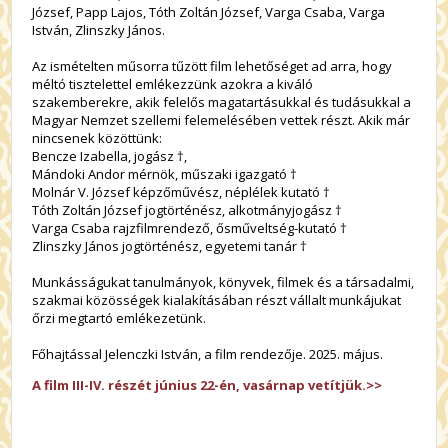
József, Papp Lajos, Tóth Zoltán József, Varga Csaba, Varga
István, Zlinszky János.
Az ismételten műsorra tűzött film lehetőséget ad arra, hogy
méltó tisztelettel emlékezzünk azokra a kiváló
szakemberekre, akik felelős magatartásukkal és tudásukkal a
Magyar Nemzet szellemi felemelésében vettek részt. Akik már
nincsenek közöttünk:
Bencze Izabella, jogász
†
,
Mándoki Andor mérnök, műszaki igazgató †
Molnár V. József képzőművész, néplélek kutató †
Tóth Zoltán József jogtörténész, alkotmányjogász †
Varga Csaba rajzfilmrendező, ősműveltség-kutató †
Zlinszky János jogtörténész, egyetemi tanár †
Munkásságukat tanulmányok, könyvek, filmek és a társadalmi,
szakmai közösségek kialakításában részt vállalt munkájukat
őrzi megtartó emlékezetünk.
Főhajtással Jelenczki István, a film rendezője. 2025. május.
A film III-IV. részét június 22-én, vasárnap vetítjük.>>