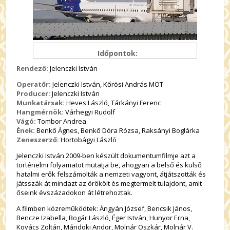
Időpontok:
Rendező:
Jelenczki István
Operatőr:
Jelenczki István, Kőrösi András MOT
Producer:
Jelenczki István
Munkatársak:
Heves László, Tárkányi Ferenc
Hangmérnök:
Várhegyi Rudolf
Vágó:
Tombor Andrea
Ének:
Benkő Ágnes, Benkő Dóra Rózsa, Raksányi Boglárka
Zeneszerző:
Hortobágyi László
Jelenczki István 2009-ben készült dokumentumfilmje azt a
történelmi folyamatot mutatja be, ahogyan a belső és külső
hatalmi erők felszámolták a nemzeti vagyont, átjátszották és
játsszák át mindazt az örökölt és megtermelt tulajdont, amit
őseink évszázadokon át létrehoztak.
A filmben közreműködtek: Ángyán József, Bencsik János,
Bencze Izabella, Bogár László, Éger István, Hunyor Erna,
Kovács Zoltán, Mándoki Andor, Molnár Oszkár, Molnár V.