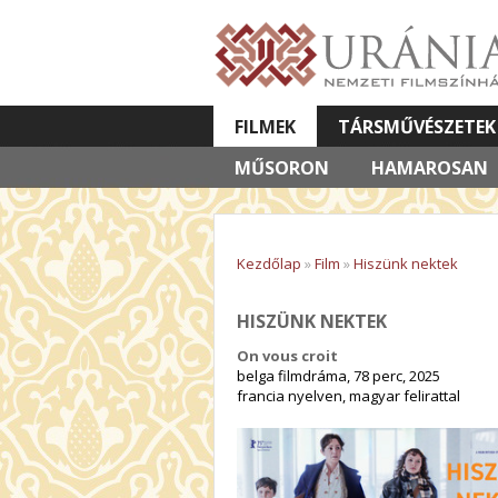
FILMEK
TÁRSMŰVÉSZETEK
MŰSORON
VETÍTETT KÉPES ELŐADÁSOK
HAMAROSAN
Kezdőlap
»
Film
»
Hiszünk nektek
HISZÜNK NEKTEK
On vous croit
belga filmdráma, 78 perc, 2025
francia nyelven, magyar felirattal