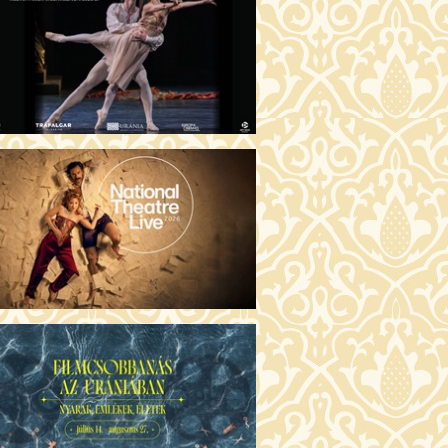
GENTIN TÖRTÉNETEK (16)
00 Fábri terem
JEGYVÁSÁRLÁS
 ÖRDÖG PRADÁT VISEL 2. (12)
:00 Csortos terem
JEGYVÁSÁRLÁS
ÁM ALMÁI (16)
00 Törőcsik Mari terem
JEGYVÁSÁRLÁS
GYAN TUDNÉK ÉLNI
LKÜLED? (12)
:00 Díszterem
JEGYVÁSÁRLÁS
ÜSSZEIA (16)