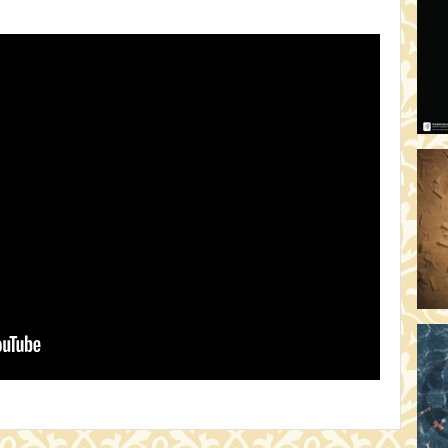
AR
19:
AZ
19
ÁD
19:
HO
NÉ
19
OD