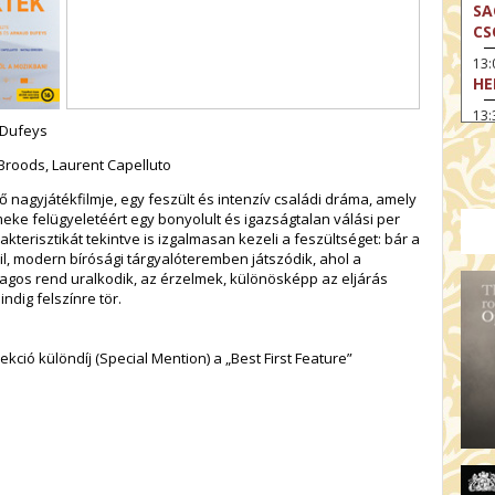
SA
CS
13
HE
13:
 Dufeys
A 
Broods, Laurent Capelluto
13
MA
ő nagyjátékfilmje, egy feszült és intenzív családi dráma, amely
eke felügyeletéért egy bonyolult és igazságtalan válási per
14:
ME
kterisztikát tekintve is izgalmasan kezeli a feszültséget: bár a
ril, modern bírósági tárgyalóteremben játszódik, ahol a
15
lagos rend uralkodik, az érzelmek, különösképp az eljárás
MO
ndig felszínre tör.
15
OD
kció különdíj (Special Mention) a „Best First Feature”
16:
TA
17:
MO
17