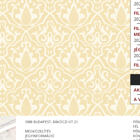
202
FI
202
FI
M
202
JÉ
202
FI
202
FI
202
AK
EX
A 
VA
202
NT
1088 BUDAPEST, RÁKÓCZI ÚT 21.
PÉN
ST
FÉL
202
MEGKÖZELÍTÉS
PÉN
JEGYINFORMÁCIÓ
KÖV
BE