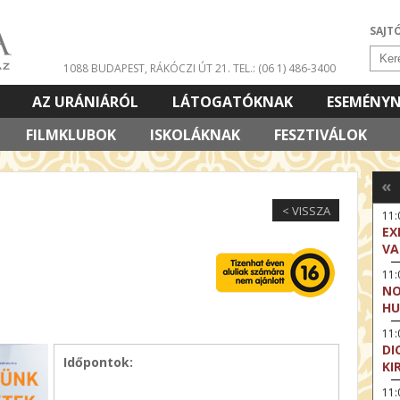
SAJT
1088 BUDAPEST, RÁKÓCZI ÚT 21.
TEL.: (06 1) 486-3400
AZ URÁNIÁRÓL
LÁTOGATÓKNAK
ESEMÉNY
FILMKLUBOK
ISKOLÁKNAK
FESZTIVÁLOK
«
< VISSZA
11
EX
VA
11
NO
HU
11:
DI
Időpontok:
KI
11: