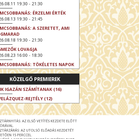
6.08.11 19:30 - 21:30
LMCSOBBANÁS: ÉRZELMI ÉRTÉK
6.08.13 19:30 - 21:45
LMCSOBBANÁS: A SZERETET, AMI
EGMARAD
6.08.18 19:30 - 21:30
GMEZŐK LOVAGJA
6.08.23 16:00 - 18:30
LMCSOBBANÁS: TÖKÉLETES NAPOK
6.08.25 19:30 - 21:45
KÖZELGŐ PREMIEREK
LMCSOBBANÁS: IFJÚSÁG
6.08.27 19:30 - 21:30
IK IGAZÁN SZÁMÍTANAK (16)
HIBITION ON SCREEN: VINCENT
VELÁZQUEZ-REJTÉLY (12)
N GOGH - ÚJ LÁTÁSMÓD
6.08.30 11:00 - 12:30
 LIVE / DAVID IRELAND: THE FIFTH
ZTÁRNYITÁS: AZ ELSŐ VETÍTÉS KEZDETE ELŐTT
EP
 ÓRÁVAL.
6.09.01 19:00 - 21:00
ZTÁRZÁRÁS: AZ UTOLSÓ ELŐADÁS KEZDETÉT
ETŐEN 15 PERCCEL.
RLIN ELESTE