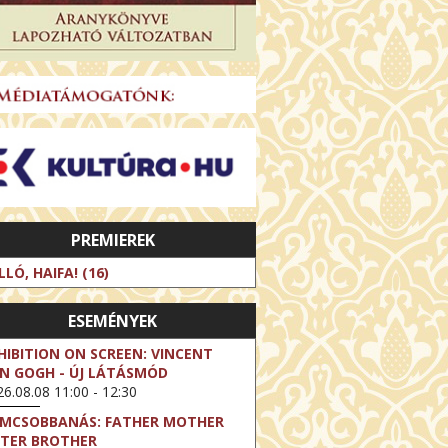
PREMIEREK
LLÓ, HAIFA! (16)
ESEMÉNYEK
HIBITION ON SCREEN: VINCENT
N GOGH - ÚJ LÁTÁSMÓD
6.08.08 11:00 - 12:30
LMCSOBBANÁS: FATHER MOTHER
STER BROTHER