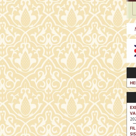
HE
EX
VA
202
FI
SI