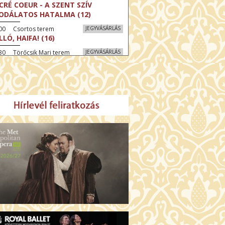
CRÉ COEUR - A SZENT SZÍV
ODÁLATOS HATALMA (12)
:00 Csortos terem
JEGYVÁSÁRLÁS
LLÓ, HAIFA! (16)
30 Törőcsik Mari terem
JEGYVÁSÁRLÁS
KEGYELEM (16)
:30 Díszterem
JEGYVÁSÁRLÁS
GYAR MENYEGZŐ (12)
30 Fábri terem
JEGYVÁSÁRLÁS
SSZI ÉSZAK (12)
:00 Csortos terem
JEGYVÁSÁRLÁS
HÁCS – VILÁGOK HARCA (12)
:30 Díszterem
JEGYVÁSÁRLÁS
ÜSSZEIA (16)
00 Törőcsik Mari terem
JEGYVÁSÁRLÁS
LÁLKOZÁS A BUDDHÁVAL (12)
00 Fábri terem
JEGYVÁSÁRLÁS
MO (12)
:00 Csortos terem
JEGYVÁSÁRLÁS