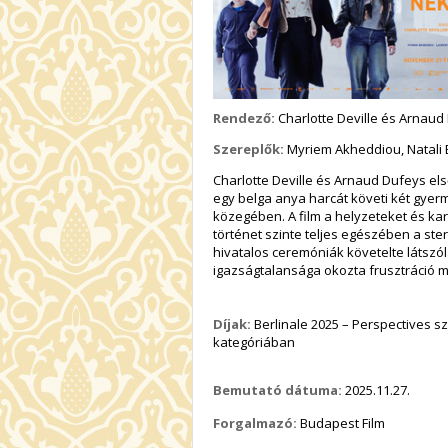
Rendező:
Charlotte Deville és Arnaud
Szereplők:
Myriem Akheddiou, Natali 
Charlotte Deville és Arnaud Dufeys els
egy belga anya harcát követi két gyerm
közegében. A film a helyzeteket és kara
történet szinte teljes egészében a ste
hivatalos ceremóniák követelte látszó
igazságtalansága okozta frusztráció mi
Díjak:
Berlinale 2025 – Perspectives sze
kategóriában
Bemutató dátuma:
2025.11.27.
Forgalmazó:
Budapest Film