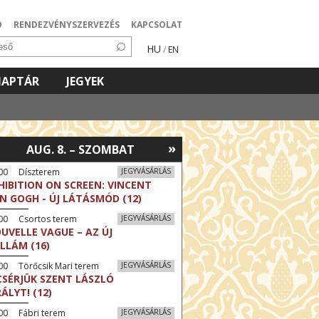
Ó
RENDEZVÉNYSZERVEZÉS
KAPCSOLAT
HU
/
EN
NAPTÁR
JEGYEK
»
AUG. 8. – SZOMBAT
:00 Díszterem
JEGYVÁSÁRLÁS
HIBITION ON SCREEN: VINCENT
N GOGH - ÚJ LÁTÁSMÓD (12)
:00 Csortos terem
JEGYVÁSÁRLÁS
UVELLE VAGUE – AZ ÚJ
LLÁM (16)
00 Törőcsik Mari terem
JEGYVÁSÁRLÁS
CSÉRJÜK SZENT LÁSZLÓ
RÁLYT! (12)
00 Fábri terem
JEGYVÁSÁRLÁS