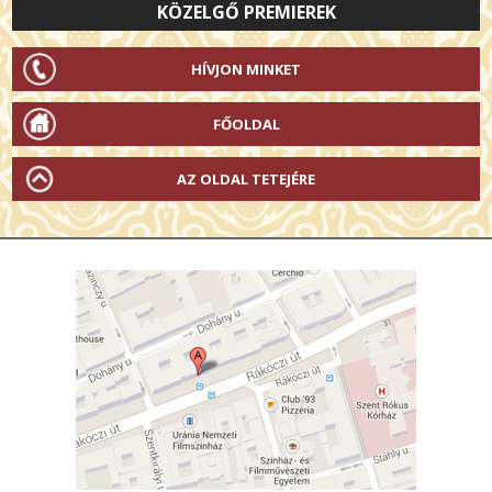
KÖZELGŐ PREMIEREK
HÍVJON MINKET
FŐOLDAL
AZ OLDAL TETEJÉRE