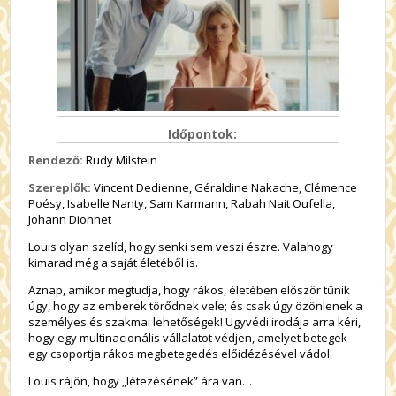
Időpontok:
Rendező:
Rudy Milstein
Szereplők:
Vincent Dedienne, Géraldine Nakache, Clémence
Poésy, Isabelle Nanty, Sam Karmann, Rabah Nait Oufella,
Johann Dionnet
Louis olyan szelíd, hogy senki sem veszi észre. Valahogy
kimarad még a saját életéből is.
Aznap, amikor megtudja, hogy rákos, életében először tűnik
úgy, hogy az emberek törődnek vele; és csak úgy özönlenek a
személyes és szakmai lehetőségek! Ügyvédi irodája arra kéri,
hogy egy multinacionális vállalatot védjen, amelyet betegek
egy csoportja rákos megbetegedés előidézésével vádol.
Louis rájön, hogy „létezésének” ára van…