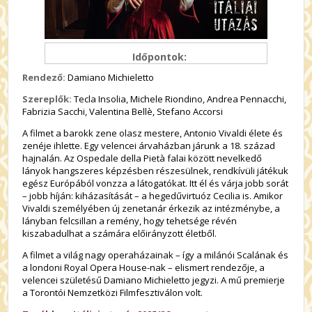
Időpontok:
Rendező:
Damiano Michieletto
Szereplők:
Tecla Insolia, Michele Riondino, Andrea Pennacchi,
Fabrizia Sacchi, Valentina Bellè, Stefano Accorsi
A filmet a barokk zene olasz mestere, Antonio Vivaldi élete és
zenéje ihlette. Egy velencei árvaházban járunk a 18. század
hajnalán. Az Ospedale della Pietà falai között nevelkedő
lányok hangszeres képzésben részesülnek, rendkívüli játékuk
egész Európából vonzza a látogatókat. Itt él és várja jobb sorát
– jobb híján: kiházasítását – a hegedűvirtuóz Cecilia is. Amikor
Vivaldi személyében új zenetanár érkezik az intézménybe, a
lányban felcsillan a remény, hogy tehetsége révén
kiszabadulhat a számára előirányzott életből.
A filmet a világ nagy operaházainak – így a milánói Scalának és
a londoni Royal Opera House-nak – elismert rendezője, a
velencei születésű Damiano Michieletto jegyzi. A mű premierje
a Torontói Nemzetközi Filmfesztiválon volt.