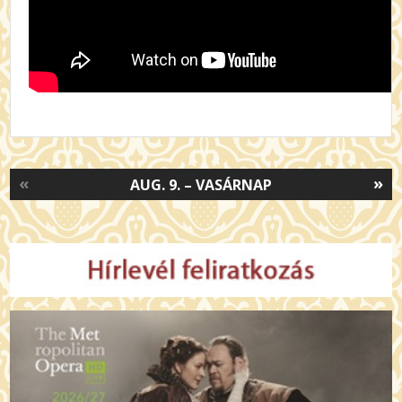
«
»
AUG. 9. – VASÁRNAP