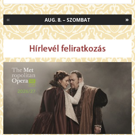
«
»
AUG. 8. – SZOMBAT