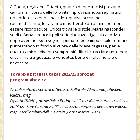
A Gaeta, negli anni Ottanta, quattro donne in crisi provano a
cambiare il corso delle loro vite improvvisandosi rapinatrici.
Una di loro, Caterina, ha l'idea: qualsiasi crimine
commetteranno, lo faranno mascherate da uomini per non
essere riconosciute. Chicca trova le pistole, Maria nasconde i
soldi e Anna seduce il poliziotto che investiga sul caso. Ma
dopo aver messo a segno il primo colpo è impossibile fermarsi:
pur restando in fondo al cuore delle brave ragazze, per le
quattro amiche diventa sempre più difficile tracciare una linea
di confine tra giustizia e vendetta, bene e male, morale e
necessità.
Tovább az Itáliai utazás 2022/23 sorozat
programjához
>>
Az Itáliai utazás sorozat a Nemzeti Kulturális Alap támogatásával
valósul meg.
Együttműködő partnerünk a Budapesti Olasz Kultúrintézet,
a veítés a
2023-as „Fare Cinema 2023” nevű kezdemenyézés keretében valósul
meg.
/
Nell’ambito dell’iniziativa „Fare Cinema” 2023.