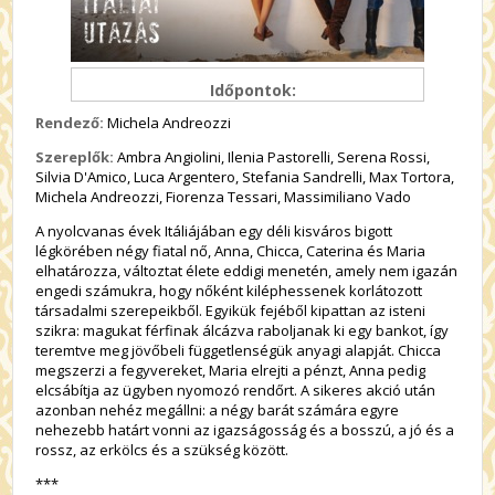
Időpontok:
Rendező:
Michela Andreozzi
Szereplők:
Ambra Angiolini, Ilenia Pastorelli, Serena Rossi,
Silvia D'Amico, Luca Argentero, Stefania Sandrelli, Max Tortora,
Michela Andreozzi, Fiorenza Tessari, Massimiliano Vado
A nyolcvanas évek Itáliájában egy déli kisváros bigott
légkörében négy fiatal nő, Anna, Chicca, Caterina és Maria
elhatározza, változtat élete eddigi menetén, amely nem igazán
engedi számukra, hogy nőként kiléphessenek korlátozott
társadalmi szerepeikből. Egyikük fejéből kipattan az isteni
szikra: magukat férfinak álcázva raboljanak ki egy bankot, így
teremtve meg jövőbeli függetlenségük anyagi alapját. Chicca
megszerzi a fegyvereket, Maria elrejti a pénzt, Anna pedig
elcsábítja az ügyben nyomozó rendőrt. A sikeres akció után
azonban nehéz megállni: a négy barát számára egyre
nehezebb határt vonni az igazságosság és a bosszú, a jó és a
rossz, az erkölcs és a szükség között.
***