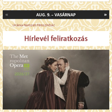
«
»
AUG. 9. – VASÁRNAP
Uránia Nemzeti Filmszínház