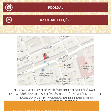
FŐOLDAL
AZ OLDAL TETEJÉRE
PÉNZTÁRNYITÁS: AZ ELSŐ VETÍTÉS KEZDETE ELŐTT FÉL ÓRÁVAL.
PÉNZTÁRZÁRÁS: AZ UTOLSÓ ELŐADÁS KEZDETÉT KÖVETŐEN 15 PERCCEL.
A KÁVÉZÓ A MOZI NYITVATARTÁSI IDEJÉBEN TART NYITVA.
© URÁNIA NEMZETI FILMSZÍNHÁZ
AZ
ART-MOZI EGYESÜLET
TAGMOZIJA