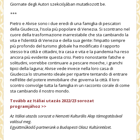
Giornate degli Autori szekciójában mutatkozott be.
***
Pietro e Alvise sono i due eredi di una famiglia di pescatori
della Giudecca, l'isola più popolare di Venezia. Si scontrano nel
cuore della trasformazione inarrestabile che sta cambiando la
vita e l’identità di Venezia e della sua gente: l’impatto sempre
più profondo del turismo globale ha modificato il rapporto
stesso tra città e cittadini, tra casa e vita e la pandemia ha reso
ancora più evidente questa crisi. Pietro nonostante fatiche e
solitudini, vorrebbe continuare a pescare moeche, i granchi
tipici della laguna; Alvise vede invece nella loro casa di
Giudecca lo strumento ideale per ripartire tentando di entrare
nell’élite del potere immobiliare che governa la città. Il loro
scontro coinvolge tutta la famiglia in un racconto corale di come
sta cambiando il nostro mondo.
Tovább az Itáliai utazás 2022/23 sorozat
programjához
>>
Az Itáliai utazás sorozat a Nemzeti Kulturális Alap támogatásával
valósul meg.
Együttműködő partnerünk a Budapesti Olasz Kultúrintézet.