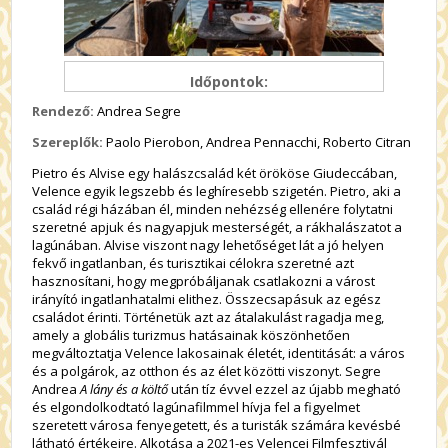
Időpontok:
Rendező:
Andrea Segre
Szereplők:
Paolo Pierobon, Andrea Pennacchi, Roberto Citran
Pietro és Alvise egy halászcsalád két örököse Giudeccában,
Velence egyik legszebb és leghíresebb szigetén. Pietro, aki a
család régi házában él, minden nehézség ellenére folytatni
szeretné apjuk és nagyapjuk mesterségét, a rákhalászatot a
lagúnában. Alvise viszont nagy lehetőséget lát a jó helyen
fekvő ingatlanban, és turisztikai célokra szeretné azt
hasznosítani, hogy megpróbáljanak csatlakozni a várost
irányító ingatlanhatalmi elithez. Összecsapásuk az egész
családot érinti. Történetük azt az átalakulást ragadja meg,
amely a globális turizmus hatásainak köszönhetően
megváltoztatja Velence lakosainak életét, identitását: a város
és a polgárok, az otthon és az élet közötti viszonyt. Segre
Andrea
A lány és a költő
után tíz évvel ezzel az újabb megható
és elgondolkodtató lagúnafilmmel hívja fel a figyelmet
szeretett városa fenyegetett, és a turisták számára kevésbé
látható értékeire. Alkotása a 2021-es Velencei Filmfesztivál