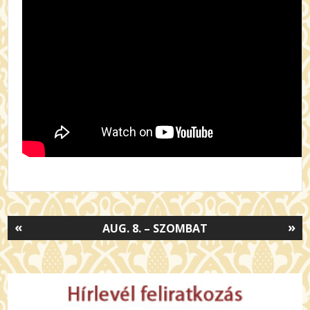
«
»
AUG. 8. – SZOMBAT