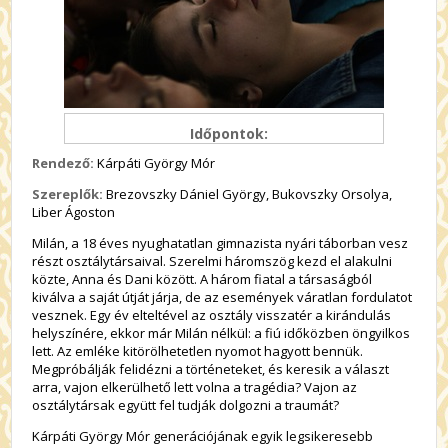
Időpontok:
Rendező:
Kárpáti György Mór
Szereplők:
Brezovszky Dániel György, Bukovszky Orsolya,
Liber Ágoston
Milán, a 18 éves nyughatatlan gimnazista nyári táborban vesz
részt osztálytársaival. Szerelmi háromszög kezd el alakulni
közte, Anna és Dani között. A három fiatal a társaságból
kiválva a saját útját járja, de az események váratlan fordulatot
vesznek. Egy év elteltével az osztály visszatér a kirándulás
helyszínére, ekkor már Milán nélkül: a fiú időközben öngyilkos
lett. Az emléke kitörölhetetlen nyomot hagyott bennük.
Megpróbálják felidézni a történeteket, és keresik a választ
arra, vajon elkerülhető lett volna a tragédia? Vajon az
osztálytársak együtt fel tudják dolgozni a traumát?
Kárpáti György Mór generációjának egyik legsikeresebb