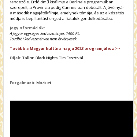
rendezője. Erdő című kisfilmje a Berlinale programjában
szerepelt, a Provincia pedig Cannes-ban debütált. A Jövő nyár
a második nagyjátékfilmje, amelynek témája, és az elkészítés
módja is bepillantást enged a fiatalok gondolkodásába.
Jegyinformációk:
A jegyár egységes kedvezményes
1400 Ft
.
További kedvezmények nem érvényesek.
Tovább a Magyar kultúra napja 2023 programjához >>
Díjak:
Tallinn Black Nights Film Fesztivál
Forgalmazó:
Mozinet