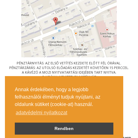
PÉNZTÁRNYITÁS: AZ ELSŐ VETÍTÉS KEZDETE ELŐTT FÉL ÓRÁVAL.
PÉNZTÁRZÁRÁS: AZ UTOLSÓ ELŐADÁS KEZDETÉT KÖVETŐEN 15 PERCCEL.
A KÁVÉZÓ A MOZI NYITVATARTÁSI IDEJÉBEN TART NYITVA.
© URÁNIA NEMZETI FILMSZÍNHÁZ
AZ
ART-MOZI EGYESÜLET
TAGMOZIJA
Annak érdekében, hogy a legjobb
1088 BUDAPEST, RÁKÓCZI ÚT 21.
felhasználói élményt tudjuk nyújtani, az
MEGKÖZELÍTÉS
oldalunk sütiket (cookie-at) használ.
JEGYINFORMÁCIÓ
ÍRJON NEKÜNK!
adatvédelmi nyilatkozat
KÖZÉRDEKŰ ADATOK
SAJTÓ
ADATVÉDELMI TÁJÉKOZTATÓ
Rendben