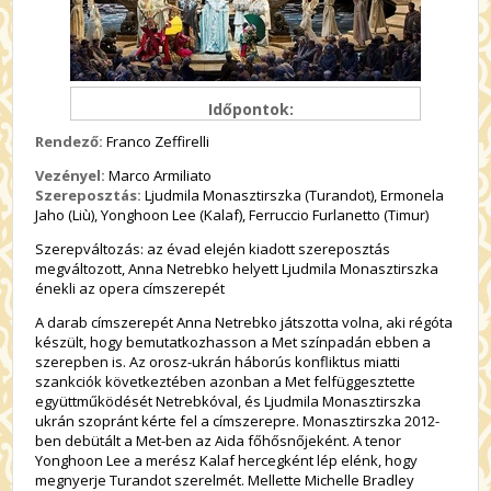
Időpontok:
Rendező:
Franco Zeffirelli
Vezényel:
Marco Armiliato
Szereposztás:
Ljudmila Monasztirszka (Turandot), Ermonela
Jaho (Liù), Yonghoon Lee (Kalaf), Ferruccio Furlanetto (Timur)
Szerepváltozás: az évad elején kiadott szereposztás
megváltozott, Anna Netrebko helyett Ljudmila Monasztirszka
énekli az opera címszerepét
A darab címszerepét Anna Netrebko játszotta volna, aki régóta
készült, hogy bemutatkozhasson a Met színpadán ebben a
szerepben is. Az orosz-ukrán háborús konfliktus miatti
szankciók következtében azonban a Met felfüggesztette
együttműködését Netrebkóval, és
Ljudmila Monasztirszka
ukrán szopránt kérte fel a címszerepre
. Monasztirszka 2012-
ben debütált a Met-ben az Aida főhősnőjeként. A tenor
Yonghoon Lee a merész Kalaf hercegként lép elénk, hogy
megnyerje Turandot szerelmét. Mellette Michelle Bradley