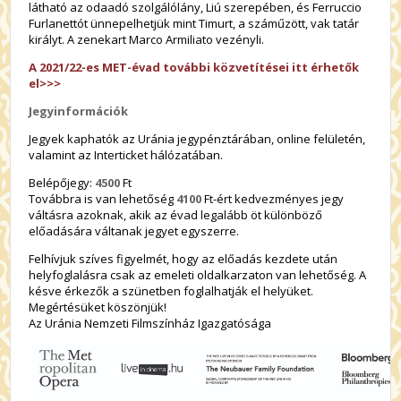
látható az odaadó szolgálólány, Liú szerepében, és Ferruccio
Furlanettót ünnepelhetjük mint Timurt, a száműzött, vak tatár
királyt. A zenekart Marco Armiliato vezényli.
A 2021/22-es MET-évad további közvetítései itt érhetők
el>>>
Jegyinformációk
Jegyek kaphatók az Uránia jegypénztárában, online felületén,
valamint az Interticket hálózatában.
Belépőjegy:
4500
Ft
Továbbra is van lehetőség
4100
Ft-ért kedvezményes jegy
váltásra azoknak, akik az évad legalább öt különböző
előadására váltanak jegyet egyszerre.
Felhívjuk szíves figyelmét, hogy az előadás kezdete után
helyfoglalásra csak az emeleti oldalkarzaton van lehetőség. A
késve érkezők a szünetben foglalhatják el helyüket.
Megértésüket köszönjük!
Az Uránia Nemzeti Filmszínház Igazgatósága