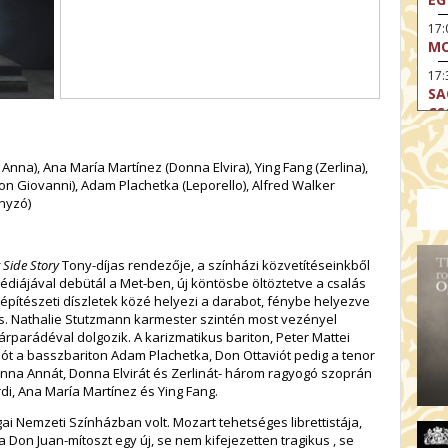
17
MO
17:
SA
CS
17:
SZ
nna), Ana María Martínez (Donna Elvira), Ying Fang (Zerlina),
Don Giovanni), Adam Plachetka (Leporello), Alfred Walker
17
nyzó)
MO
19
OD
 Side Story
Tony-díjas rendezője, a színházi közvetítéseinkből
19
édiájával debütál a Met-ben, új köntösbe öltöztetve a csalás
ME
építészeti díszletek közé helyezi a darabot, fénybe helyezve
t is. Nathalie Stutzmann karmester szintén most vezényel
19:
rparádéval dolgozik. A karizmatikus bariton, Peter Mattei
KE
llót a basszbariton Adam Plachetka, Don Ottaviót pedig a tenor
Donna Annát, Donna Elvirát és Zerlinát- három ragyogó szoprán
20:
i, Ana María Martínez és Ying Fang.
AZ
i Nemzeti Színházban volt. Mozart tehetséges librettistája,
on Juan-mítoszt egy új, se nem kifejezetten tragikus , se