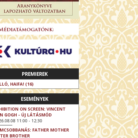
PREMIEREK
LLÓ, HAIFA! (16)
ESEMÉNYEK
HIBITION ON SCREEN: VINCENT
N GOGH - ÚJ LÁTÁSMÓD
6.08.08 11:00 - 12:30
LMCSOBBANÁS: FATHER MOTHER
STER BROTHER