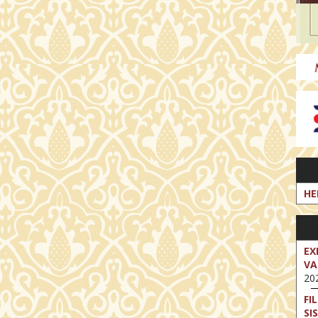
HE
EX
VA
202
FI
SI