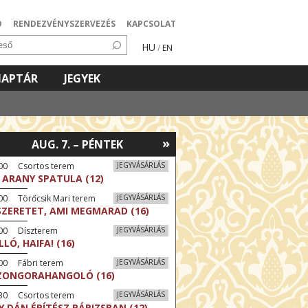
Ó
RENDEZVÉNYSZERVEZÉS
KAPCSOLAT
HU
/
EN
NAPTÁR
JEGYEK
»
AUG. 7. – PÉNTEK
:00 Csortos terem
JEGYVÁSÁRLÁS
 ARANY SPATULA (12)
00 Törőcsik Mari terem
JEGYVÁSÁRLÁS
SZERETET, AMI MEGMARAD (16)
:00 Díszterem
JEGYVÁSÁRLÁS
LLÓ, HAIFA! (16)
00 Fábri terem
JEGYVÁSÁRLÁS
ZONGORAHANGOLÓ (16)
:30 Csortos terem
JEGYVÁSÁRLÁS
Y DÁN ÉPÍTÉSZ PÁRIZSBAN (12)