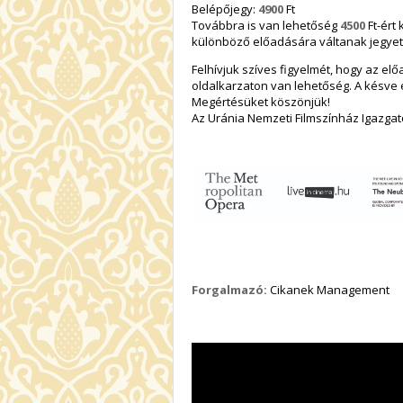
Belépőjegy:
4900
Ft
Továbbra is van lehetőség
4500
Ft-ért
különböző előadására váltanak jegyet
Felhívjuk szíves figyelmét, hogy az el
oldalkarzaton van lehetőség. A késve 
Megértésüket köszönjük!
Az Uránia Nemzeti Filmszínház Igazga
Forgalmazó:
Cikanek Management