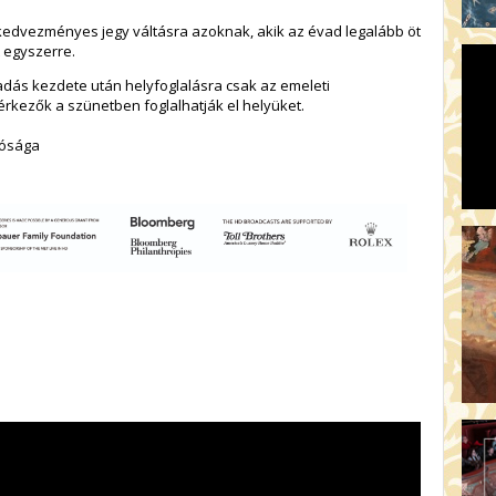
 kedvezményes jegy váltásra azoknak, akik az évad legalább öt
 egyszerre.
őadás kezdete után helyfoglalásra csak az emeleti
érkezők a szünetben foglalhatják el helyüket.
tósága