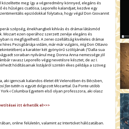
 közelítette meg: így a végeredmény könnyed, elegáns és
plő és hűséges csatlósa, Leporello kalandjait, kezdve egy
zentimentális epizódokkal folytatva, hogy végül Don Giovannit
perái szépség, énekhangbeli kihívás és drámai látásmód
k. Mozart ezen operához szerzett zenéje elegáns és
yban is megfigyelhető. A zenei cizelláltság kivételes drámai
 híres Pezsgőáriája vidám, már-már vulgáris, míg Don Ottavio
kintetében) a karakter két gyönyörű szólójának (“Dalla sua
ott, bágyadt soraiban nyilvánul meg. Donna Anna nemessége jól
mbár ravasz Leporello végig nevetésre késztet, de az I.
írhedt hódításainak listájáról szintén ékes példája a szöveg
ta, aki igencsak kalandos életet élt Velencében és Bécsben,
osì fan tutté
n is együtt dolgozott Mozarttal. Da Ponte utóbb
 York-i Columbia Egyetem első olyan professzora, aki olasz
etítései itt érhetők el>>>
ban, online felületén, valamint az Interticket hálózatában.