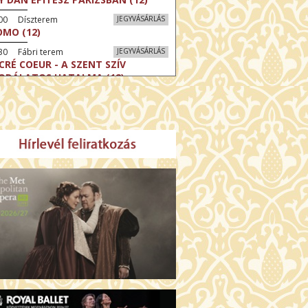
:00 Díszterem
JEGYVÁSÁRLÁS
MO (12)
30 Fábri terem
JEGYVÁSÁRLÁS
CRÉ COEUR - A SZENT SZÍV
ODÁLATOS HATALMA (12)
30 Törőcsik Mari terem
JEGYVÁSÁRLÁS
ERELMEM, MAROKKÓ (16)
:30 Csortos terem
JEGYVÁSÁRLÁS
HÁCS – VILÁGOK HARCA (12)
:00 Díszterem
JEGYVÁSÁRLÁS
ÜSSZEIA (16)
:30 Csortos terem
JEGYVÁSÁRLÁS
GHÍVÁS (16)
30 Fábri terem
JEGYVÁSÁRLÁS
SERŰ KARÁCSONY (16)
00 Törőcsik Mari terem
JEGYVÁSÁRLÁS
 IDEGEN (16)