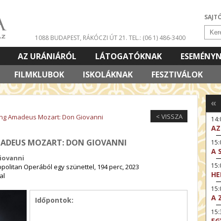
SAJT
1088 BUDAPEST, RÁKÓCZI ÚT 21.
TEL.: (06 1) 486-3400
AZ URÁNIÁRÓL
LÁTOGATÓKNAK
ESEMÉNY
FILMKLUBOK
ISKOLÁKNAK
FESZTIVÁLOK
«
< VISSZA
ang Amadeus Mozart: Don Giovanni
14
AZ
MADEUS MOZART: DON GIOVANNI
15:
A 
iovanni
15
politan Operából egy szünettel, 194 perc, 2023
HE
al
15:
A 
Időpontok:
15
EG