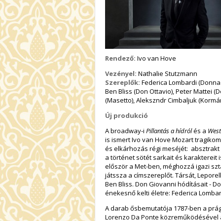
Rendező:
Ivo van Hove
Vezényel:
Nathalie Stutzmann
Szereplők:
Federica Lombardi (Donna A
Ben Bliss (Don Ottavio), Peter Mattei (
(Masetto), Alekszndr Cimbaljuk (Kormá
Új produkció
A broadway-i
Pillantás a hídról
és a
West
is ismert Ivo van Hove Mozart tragikom
és elkárhozás régi meséjét: absztrakt 
a történet sötét sarkait és karakterei
először a Met-ben, méghozzá igazi sztá
játssza a címszereplőt. Társát, Lepore
Ben Bliss. Don Giovanni hódításait - 
énekesnő kelti életre: Federica Lombard
A darab ősbemutatója 1787-ben a prága
Lorenzo Da Ponte közreműködésével a D