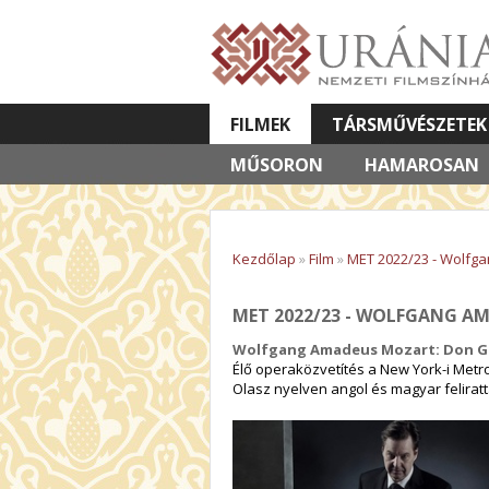
FILMEK
TÁRSMŰVÉSZETEK
MŰSORON
VETÍTETT KÉPES ELŐADÁSOK
HAMAROSAN
Kezdőlap
»
Film
»
MET 2022/23 - Wolfg
MET 2022/23 - WOLFGANG A
Wolfgang Amadeus Mozart: Don G
Élő operaközvetítés a New York-i Metro
Olasz nyelven angol és magyar feliratt