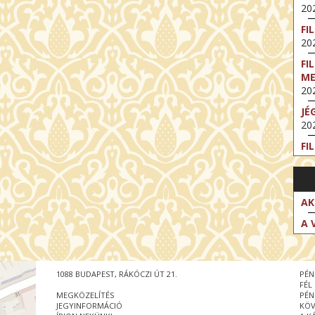
202
FI
202
FI
M
202
JÉ
202
FI
202
FI
202
AK
EX
A 
VA
202
NT
1088 BUDAPEST, RÁKÓCZI ÚT 21.
PÉN
ST
FÉL
202
MEGKÖZELÍTÉS
PÉN
JEGYINFORMÁCIÓ
KÖV
BE