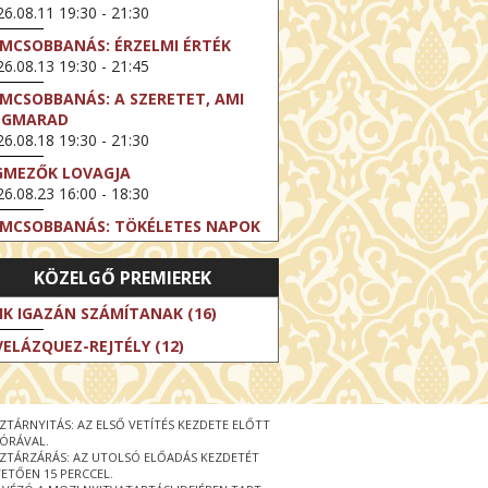
6.08.11 19:30 - 21:30
LMCSOBBANÁS: ÉRZELMI ÉRTÉK
6.08.13 19:30 - 21:45
LMCSOBBANÁS: A SZERETET, AMI
EGMARAD
6.08.18 19:30 - 21:30
GMEZŐK LOVAGJA
6.08.23 16:00 - 18:30
LMCSOBBANÁS: TÖKÉLETES NAPOK
6.08.25 19:30 - 21:45
KÖZELGŐ PREMIEREK
LMCSOBBANÁS: IFJÚSÁG
6.08.27 19:30 - 21:30
IK IGAZÁN SZÁMÍTANAK (16)
HIBITION ON SCREEN: VINCENT
VELÁZQUEZ-REJTÉLY (12)
N GOGH - ÚJ LÁTÁSMÓD
6.08.30 11:00 - 12:30
 LIVE / DAVID IRELAND: THE FIFTH
ZTÁRNYITÁS: AZ ELSŐ VETÍTÉS KEZDETE ELŐTT
EP
 ÓRÁVAL.
6.09.01 19:00 - 21:00
ZTÁRZÁRÁS: AZ UTOLSÓ ELŐADÁS KEZDETÉT
ETŐEN 15 PERCCEL.
RLIN ELESTE