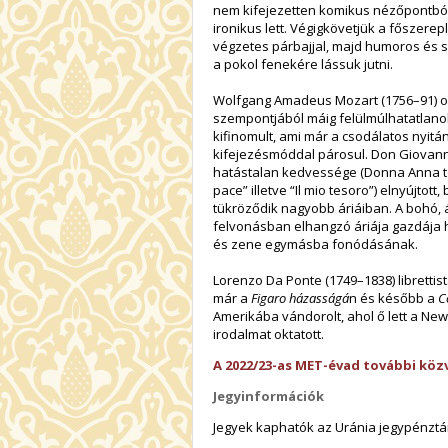
nem kifejezetten komikus nézőpontból
ironikus lett. Végigkövetjük a főszere
végzetes párbajjal, majd humoros és s
a pokol fenekére lássuk jutni.
Wolfgang Amadeus Mozart (1756–91) o
szempontjából máig felülmúlhatatlano
kifinomult, ami már a csodálatos nyitán
kifejezésmóddal párosul. Don Giovanni
hatástalan kedvessége (Donna Anna te
pace” illetve “Il mio tesoro”) elnyújt
tükröződik nagyobb áriáiban. A bohó, á
felvonásban elhangzó áriája gazdája h
és zene egymásba fonódásának.
Lorenzo Da Ponte (1749–1838) librettis
már a
Figaro házasságá
n és később a
C
Amerikába vándorolt, ahol ő lett a New
irodalmat oktatott.
A 2022/23-as MET-évad további közv
Jegyinformációk
Jegyek kaphatók az Uránia jegypénztárá