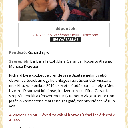
Időpontok:
2026. 11. 15. Vasárnap 18:00 - Díszterem
JEGYVÁSÁRLÁS
Rendező:
Richard Eyre
Szereplők:
Barbara Frittoli, Elīna Garanča , Roberto Alagna,
Mariusz Kwiecien
Richard Eyre közkedvelt rendezése Bizet remekművéből
ebben az évadban egy különleges ráadásként tér vissza a
mozikba. Az ikonikus 2010-es Met-előadásban - amely a Met:
Live in HD sorozat közönségkedvence volt - Elīna Garanča
szoprán énekli a címszerepet, míg Roberto Alagna tenor Don
Josét. A karmester a mai zeneigazgató, Yannick Nézet-Séguin
volt.
A 2026/27-es MET-évad további közvetítései itt érhetők
el >>>