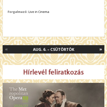
Forgalmazó:
Live in Cinema
«
»
AUG. 6. – CSÜTÖRTÖK