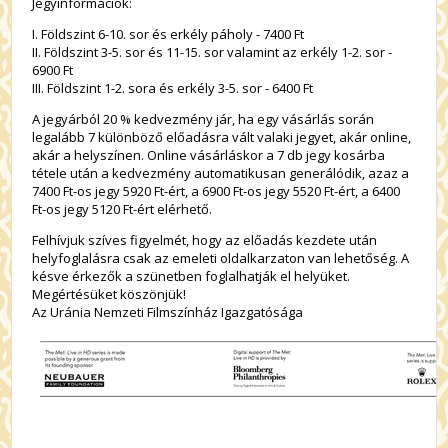
Jegyinformációk:
I. Földszint 6-10. sor és erkély páholy - 7400 Ft
II. Földszint 3-5. sor és 11-15. sor valamint az erkély 1-2. sor -
6900 Ft
III. Földszint 1-2. sora és erkély 3-5. sor - 6400 Ft
A jegyárból 20 % kedvezmény jár, ha egy vásárlás során
legalább 7 különböző előadásra vált valaki jegyet, akár online,
akár a helyszínen. Online vásárláskor a 7 db jegy kosárba
tétele után a kedvezmény automatikusan generálódik, azaz a
7400 Ft-os jegy 5920 Ft-ért, a 6900 Ft-os jegy 5520 Ft-ért, a 6400
Ft-os jegy 5120 Ft-ért elérhető.
Felhívjuk szíves figyelmét, hogy az előadás kezdete után
helyfoglalásra csak az emeleti oldalkarzaton van lehetőség. A
késve érkezők a szünetben foglalhatják el helyüket.
Megértésüket köszönjük!
Az Uránia Nemzeti Filmszínház Igazgatósága