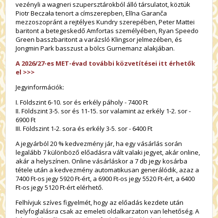
vezényli a wagneri szupersztárokból álló társulatot, köztük
Piotr Beczała tenort a címszerepben, Elīna Garanča
mezzoszopránt a rejtélyes Kundry szerepében, Peter Mattei
baritont a betegeskedő Amfortas személyében, Ryan Speedo
Green basszbaritont a varázsló Klingsor jelmezében, és
Jongmin Park basszust a bölcs Gurnemanz alakjában.
A 2026/27-es MET-évad további közvetítései itt érhetők
el >>>
Jegyinformációk:
I. Földszint 6-10. sor és erkély páholy - 7400 Ft
II. Földszint 3-5. sor és 11-15. sor valamint az erkély 1-2. sor -
6900 Ft
III. Földszint 1-2. sora és erkély 3-5. sor - 6400 Ft
A jegyárból 20 % kedvezmény jár, ha egy vásárlás során
legalább 7 különböző előadásra vált valaki jegyet, akár online,
akár a helyszínen. Online vásárláskor a 7 db jegy kosárba
tétele után a kedvezmény automatikusan generálódik, azaz a
7400 Ft-os jegy 5920 Ft-ért, a 6900 Ft-os jegy 5520 Ft-ért, a 6400
Ft-os jegy 5120 Ft-ért elérhető.
Felhívjuk szíves figyelmét, hogy az előadás kezdete után
helyfoglalásra csak az emeleti oldalkarzaton van lehetőség. A