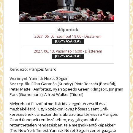
Időpontok:
2027. 06. 05. Szombat 18:00 - Díszterem
JEGYVÁSÁRLÁS
2027. 06. 13. Vasárnap 16:00 - Díszterem
JEGYVÁSÁRLÁS
Rendező:
François Girard
Vezényel:
Yannick Nézet-Séguin
Szereplők:
Elīna Garanča (Kundry), Piotr Beczała (Parsifal),
Peter Mattei (Amfortas), Ryan Speedo Green (Klingsor), Jongmin
Park (Gurnemanz), Alfred Walker (Titurel)
Mélyreható filozófiai meditáció az együttérzésről és a
megbékélésről. Egy középkori lovag hősies Szent Grál-
keresésének transzcendens ábrázolása tér vissza François
Girard ünnepelt rendezésében, egy „átgondolt és
rettenthetetlen rendezésben, tele meghökkentő képekkel”
(The New York Times). Yannick Nézet-Séguin zenei igazgató