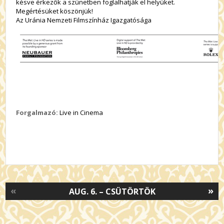
késve érkezők a szünetben foglalhatják el helyüket.
Megértésüket köszönjük!
Az Uránia Nemzeti Filmszínház Igazgatósága
Forgalmazó:
Live in Cinema
«
»
AUG. 6. – CSÜTÖRTÖK