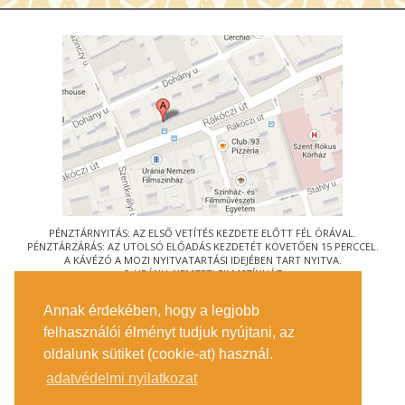
PÉNZTÁRNYITÁS: AZ ELSŐ VETÍTÉS KEZDETE ELŐTT FÉL ÓRÁVAL.
PÉNZTÁRZÁRÁS: AZ UTOLSÓ ELŐADÁS KEZDETÉT KÖVETŐEN 15 PERCCEL.
A KÁVÉZÓ A MOZI NYITVATARTÁSI IDEJÉBEN TART NYITVA.
© URÁNIA NEMZETI FILMSZÍNHÁZ
AZ
ART-MOZI EGYESÜLET
TAGMOZIJA
Annak érdekében, hogy a legjobb
1088 BUDAPEST, RÁKÓCZI ÚT 21.
felhasználói élményt tudjuk nyújtani, az
MEGKÖZELÍTÉS
oldalunk sütiket (cookie-at) használ.
JEGYINFORMÁCIÓ
ÍRJON NEKÜNK!
adatvédelmi nyilatkozat
KÖZÉRDEKŰ ADATOK
SAJTÓ