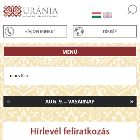
HÍVJON MINKET
TÉRKÉP
MENÜ
nincs film
«
»
AUG. 9. – VASÁRNAP