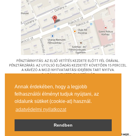
PÉNZTÁRNYITÁS: AZ ELSŐ VETÍTÉS KEZDETE ELŐTT FÉL ÓRÁVAL.
PÉNZTÁRZÁRÁS: AZ UTOLSÓ ELŐADÁS KEZDETÉT KÖVETŐEN 15 PERCCEL.
A KÁVÉZÓ A MOZI NYITVATARTÁSI IDEJÉBEN TART NYITVA.
© URÁNIA NEMZETI FILMSZÍNHÁZ
AZ
ART-MOZI EGYESÜLET
TAGMOZIJA
Annak érdekében, hogy a legjobb
1088 BUDAPEST, RÁKÓCZI ÚT 21.
felhasználói élményt tudjuk nyújtani, az
MEGKÖZELÍTÉS
oldalunk sütiket (cookie-at) használ.
JEGYINFORMÁCIÓ
ÍRJON NEKÜNK!
adatvédelmi nyilatkozat
KÖZÉRDEKŰ ADATOK
SAJTÓ
ADATVÉDELMI TÁJÉKOZTATÓ
Rendben