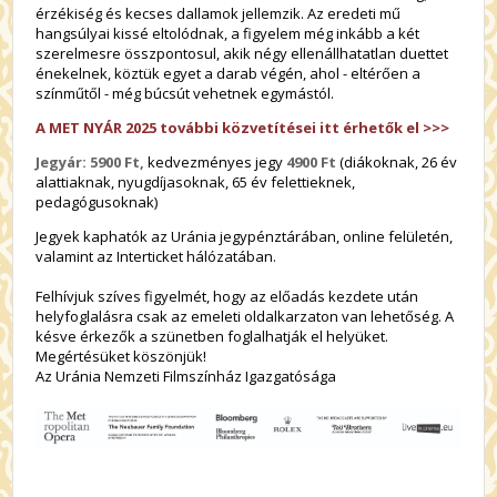
érzékiség és kecses dallamok jellemzik. Az eredeti mű
hangsúlyai kissé eltolódnak, a figyelem még inkább a két
szerelmesre összpontosul, akik négy ellenállhatatlan duettet
énekelnek, köztük egyet a darab végén, ahol - eltérően a
színműtől - még búcsút vehetnek egymástól.
A MET NYÁR 2025 további közvetítései itt érhetők el >>>
Jegyár: 5900 Ft,
kedvezményes jegy
4900 Ft
(diákoknak, 26 év
alattiaknak, nyugdíjasoknak, 65 év felettieknek,
pedagógusoknak)
Jegyek kaphatók az Uránia jegypénztárában, online felületén,
valamint az Interticket hálózatában.
Felhívjuk szíves figyelmét, hogy az előadás kezdete után
helyfoglalásra csak az emeleti oldalkarzaton van lehetőség. A
késve érkezők a szünetben foglalhatják el helyüket.
Megértésüket köszönjük!
Az Uránia Nemzeti Filmszínház Igazgatósága