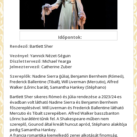
Időpontok:
Rendező:
Bartlett Sher
Vezényel:
Yannick Nézet-Séguin
Díszlettervező:
Michael Yearga
Jelmeztervező:
Catherine Zuber
Szereplők:
Nadine Sierra (Júlia), Benjamin Bernheim (Rómeó),
Frederick Ballentine (Tibalt), Will Liverman (Mercutio), Alfred
Walker (Lőrinc barát), Samantha Hankey (Stéphano)
Bartlett Sher sikeres Rómeó és Júlia rendezése a 2023/24-es
évadban volt látható Nadine Sierra és Benjamin Bernheim
főszereplésével. Will Liverman és Frederick Ballentine látható
Mercutio és Tibalt szerepében. Alfred Walker basszbariton
Lőrinc barátlént tűnik fel. A Shakespeare-műben nem
szereplő, Gounod által kreált huncut apród, Stéphano alakítója
pedig Samantha Hankey.
A francia romantika kiemelkedő zenei alkotását finomság,