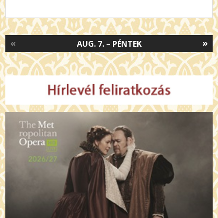
«
»
AUG. 7. – PÉNTEK