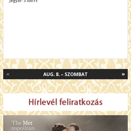
Jegyár: 3 500 Ft
«
»
AUG. 8. – SZOMBAT