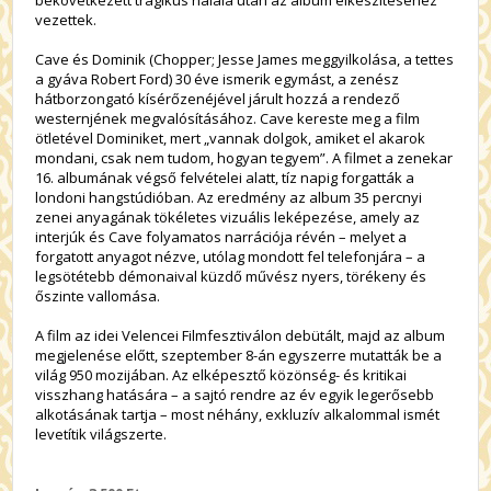
bekövetkezett tragikus halála után az album elkészítéséhez
vezettek.
Cave és Dominik (Chopper; Jesse James meggyilkolása, a tettes
a gyáva Robert Ford) 30 éve ismerik egymást, a zenész
hátborzongató kísérőzenéjével járult hozzá a rendező
westernjének megvalósításához. Cave kereste meg a film
ötletével Dominiket, mert „vannak dolgok, amiket el akarok
mondani, csak nem tudom, hogyan tegyem”. A filmet a zenekar
16. albumának végső felvételei alatt, tíz napig forgatták a
londoni hangstúdióban. Az eredmény az album 35 percnyi
zenei anyagának tökéletes vizuális leképezése, amely az
interjúk és Cave folyamatos narrációja révén – melyet a
forgatott anyagot nézve, utólag mondott fel telefonjára – a
legsötétebb démonaival küzdő művész nyers, törékeny és
őszinte vallomása.
A film az idei Velencei Filmfesztiválon debütált, majd az album
megjelenése előtt, szeptember 8-án egyszerre mutatták be a
világ 950 mozijában. Az elképesztő közönség- és kritikai
visszhang hatására – a sajtó rendre az év egyik legerősebb
alkotásának tartja – most néhány, exkluzív alkalommal ismét
levetítik világszerte.