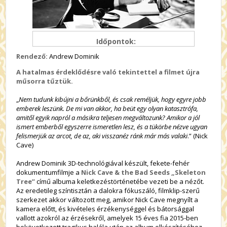
Időpontok:
Rendező:
Andrew Dominik
A hatalmas érdeklődésre való tekintettel a filmet újra
műsorra tűztük.
„
Nem tudunk kibújni a bőrünkből, és csak reméljük, hogy egyre jobb
emberek leszünk. De mi van akkor, ha beüt egy olyan katasztrófa,
amitől egyik napról a másikra teljesen megváltozunk? Amikor a jól
ismert emberből egyszerre ismeretlen lesz, és a tükörbe nézve ugyan
felismerjük az arcot, de az, aki visszanéz ránk már más valaki
.” (Nick
Cave)
Andrew Dominik 3D-technológiával készült, fekete-fehér
dokumentumfilmje a
Nick Cave & the Bad Seeds „Skeleton
Tree”
című albuma keletkezéstörténetébe vezeti be a nézőt.
Az eredetileg színtisztán a dalokra fókuszáló, filmklip-szerű
szerkezet akkor változott meg, amikor Nick Cave megnyílt a
kamera előtt, és kivételes érzékenységgel és bátorsággal
vallott azokról az érzésekről, amelyek 15 éves fia 2015-ben