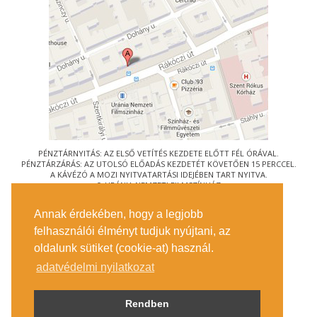
PÉNZTÁRNYITÁS: AZ ELSŐ VETÍTÉS KEZDETE ELŐTT FÉL ÓRÁVAL.
PÉNZTÁRZÁRÁS: AZ UTOLSÓ ELŐADÁS KEZDETÉT KÖVETŐEN 15 PERCCEL.
A KÁVÉZÓ A MOZI NYITVATARTÁSI IDEJÉBEN TART NYITVA.
© URÁNIA NEMZETI FILMSZÍNHÁZ
AZ
ART-MOZI EGYESÜLET
TAGMOZIJA
Annak érdekében, hogy a legjobb
1088 BUDAPEST, RÁKÓCZI ÚT 21.
felhasználói élményt tudjuk nyújtani, az
MEGKÖZELÍTÉS
oldalunk sütiket (cookie-at) használ.
JEGYINFORMÁCIÓ
ÍRJON NEKÜNK!
adatvédelmi nyilatkozat
KÖZÉRDEKŰ ADATOK
SAJTÓ
ADATVÉDELMI TÁJÉKOZTATÓ
Rendben