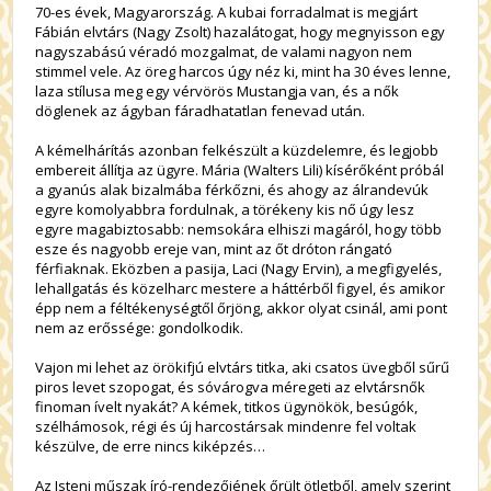
70-es évek, Magyarország. A kubai forradalmat is megjárt
Fábián elvtárs (Nagy Zsolt) hazalátogat, hogy megnyisson egy
nagyszabású véradó mozgalmat, de valami nagyon nem
stimmel vele. Az öreg harcos úgy néz ki, mint ha 30 éves lenne,
laza stílusa meg egy vérvörös Mustangja van, és a nők
döglenek az ágyban fáradhatatlan fenevad után.
A kémelhárítás azonban felkészült a küzdelemre, és legjobb
embereit állítja az ügyre. Mária (Walters Lili) kísérőként próbál
a gyanús alak bizalmába férkőzni, és ahogy az álrandevúk
egyre komolyabbra fordulnak, a törékeny kis nő úgy lesz
egyre magabiztosabb: nemsokára elhiszi magáról, hogy több
esze és nagyobb ereje van, mint az őt dróton rángató
férfiaknak. Eközben a pasija, Laci (Nagy Ervin), a megfigyelés,
lehallgatás és közelharc mestere a háttérből figyel, és amikor
épp nem a féltékenységtől őrjöng, akkor olyat csinál, ami pont
nem az erőssége: gondolkodik.
Vajon mi lehet az örökifjú elvtárs titka, aki csatos üvegből sűrű
piros levet szopogat, és sóvárogva méregeti az elvtársnők
finoman ívelt nyakát? A kémek, titkos ügynökök, besúgók,
szélhámosok, régi és új harcostársak mindenre fel voltak
készülve, de erre nincs kiképzés…
Az Isteni műszak író-rendezőjének őrült ötletből, amely szerint