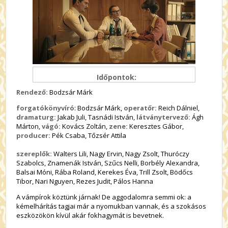
Időpontok:
Rendező:
Bodzsár Márk
forgatókönyvíró
: Bodzsár Márk,
operatőr:
Reich Dálniel,
dramaturg:
Jakab Juli, Tasnádi István,
látványtervező:
Ágh
Márton,
vágó:
Kovács Zoltán,
zene:
Keresztes Gábor,
producer:
Pék Csaba, Tőzsér Attila
szereplők:
Walters Lili, Nagy Ervin, Nagy Zsolt, Thuróczy
Szabolcs, Znamenák István, Szűcs Nelli, Borbély Alexandra,
Balsai Móni, Rába Roland, Kerekes Éva, Trill Zsolt, Bödőcs
Tibor, Nari Nguyen, Rezes Judit, Pálos Hanna
A vámpírok köztünk járnak! De aggodalomra semmi ok: a
kémelhárítás tagjai már a nyomukban vannak, és a szokásos
eszközökön kívül akár fokhagymát is bevetnek.