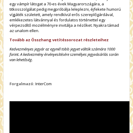
egy vámpír látogat a 70-es évek Magyarországára, a
titkosszolgálat pedig megpróbálja leleplezni, éjfekete humorú
vígjáték született, amely rendkívül erős szereplőgárdával,
emlékezetes látvánnyal és fordulatos történettel egy
vérpezsdítő moziélményre invitálja a nézőket. Nyakra támad
az unalom ellen.
Tovább az Összhang vetítéssorozat részleteihez
Kedvezményes jegyár az egynél több jegyet váltók számára 1000
forint. A kedvezmény érvényesítésére személyes jegyvásárlás során
van lehetőség.
Forgalmazó:
InterCom