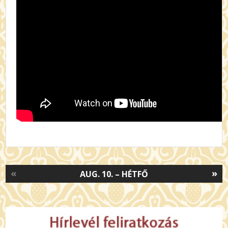
«
»
AUG. 10. – HÉTFŐ