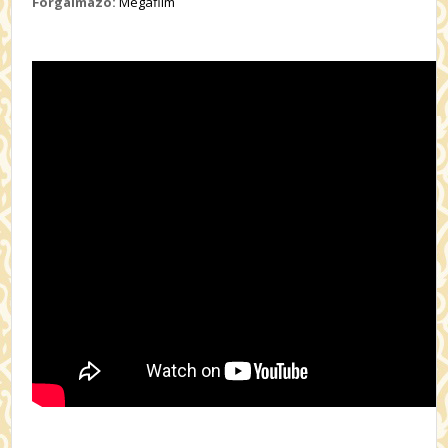
Forgalmazó:
Megafilm