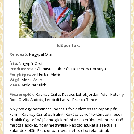
Időpontok:
Rendező:
Nagypál Orsi
Írta
: Nagypál Orsi
Producerek
: Kálomista Gábor és Helmeczy Dorottya
Fényképezte
: Herbai Máté
Vágó
: Mezei Áron
Zene
: Moldvai Márk
Főszereplők
: Radnay Csilla, Kovács Lehel, Jordán Adél, Péterfy
Bori, Ötvös András, Lénárdt Laura, Brasch Bence
A Nyitva egy harmincas, hosszú évek alatt összekopott pár,
Fanni (Radnay Csilla) és Bálint (Kovács Lehel) történetét meséli
el, akik úgy próbálják meg kikerülni az elkerülhetetlennek tűnő
megcsalásokat, hogy megnyitják kapcsolatukat a szexuális
kalandok előtt. Ez azonban jóval nehezebb feladatnak