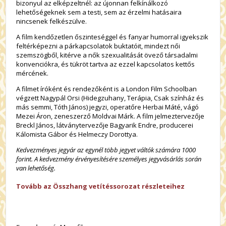
bizonyul az elképzeltnél: az újonnan felkínálkozó
lehetőségeknek sem a testi, sem az érzelmi hatásaira
nincsenek felkészülve.
A film kendőzetlen őszinteséggel és fanyar humorral igyekszik
feltérképezni a párkapcsolatok buktatóit, mindezt női
szemszögből, kitérve a nők szexualitását övező társadalmi
konvenciókra, és tükröt tartva az ezzel kapcsolatos kettős
mércének.
A filmet íróként és rendezőként is a London Film Schoolban
végzett Nagypál Orsi (Hidegzuhany, Terápia, Csak színház és
más semmi, Tóth János) jegyzi, operatőre Herbai Máté, vágó
Mezei Áron, zeneszerző Moldvai Márk. A film jelmeztervezője
Breckl János, látványtervezője Bagyarik Endre, producerei
Kálomista Gábor és Helmeczy Dorottya.
Kedvezményes jegyár az egynél több jegyet váltók számára 1000
forint. A kedvezmény érvényesítésére személyes jegyvásárlás során
van lehetőség.
Tovább az Összhang vetítéssorozat részleteihez