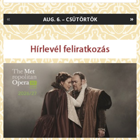
«
»
AUG. 6. – CSÜTÖRTÖK