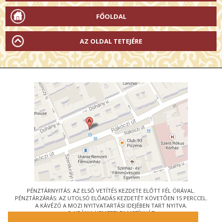
FŐOLDAL
AZ OLDAL TETEJÉRE
PÉNZTÁRNYITÁS: AZ ELSŐ VETÍTÉS KEZDETE ELŐTT FÉL ÓRÁVAL.
PÉNZTÁRZÁRÁS: AZ UTOLSÓ ELŐADÁS KEZDETÉT KÖVETŐEN 15 PERCCEL.
A KÁVÉZÓ A MOZI NYITVATARTÁSI IDEJÉBEN TART NYITVA.
© URÁNIA NEMZETI FILMSZÍNHÁZ
AZ
ART-MOZI EGYESÜLET
TAGMOZIJA