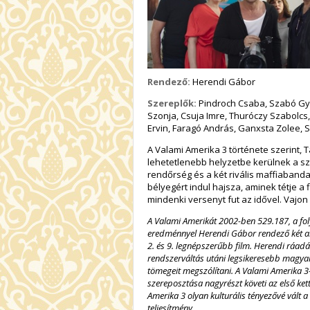
Rendező:
Herendi Gábor
Szereplők:
Pindroch Csaba, Szabó Győ
Szonja, Csuja Imre, Thuróczy Szabolcs,
Ervin, Faragó András, Ganxsta Zolee, 
A Valami Amerika 3 története szerint,
lehetetlenebb helyzetbe kerülnek a s
rendőrség és a két rivális maffiabanda, 
bélyegért indul hajsza, aminek tétje a 
mindenki versenyt fut az idővel. Vajon 
A Valami Amerikát 2002-ben 529.187, a fol
eredménnyel Herendi Gábor rendező két al
2. és 9. legnépszerűbb film. Herendi ráa
rendszerváltás utáni legsikeresebb magya
tömegeit megszólítani. A Valami Amerika 3
szereposztása nagyrészt követi az első kett
Amerika 3 olyan kulturális tényezővé vált a
teljesítmény.