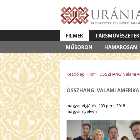
FILMEK
TÁRSMŰVÉSZETEK
MŰSORON
VETÍTETT KÉPES ELŐADÁSOK
HAMAROSAN
Kezdőlap
»
Film
»
ÖSSZHANG: Valami A
ÖSSZHANG: VALAMI AMERIKA
magyar vígjáték, 103 perc, 2018
magyar nyelven