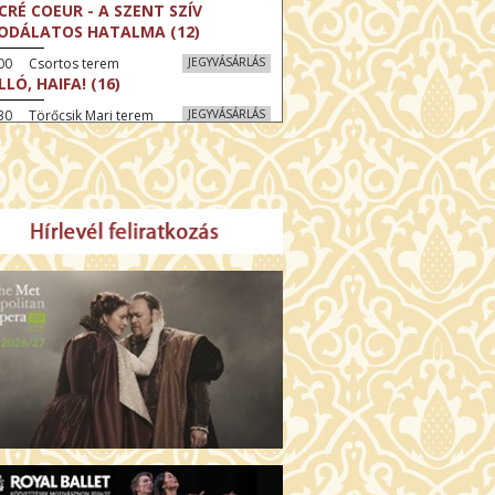
CRÉ COEUR - A SZENT SZÍV
ODÁLATOS HATALMA (12)
:00 Csortos terem
JEGYVÁSÁRLÁS
LLÓ, HAIFA! (16)
30 Törőcsik Mari terem
JEGYVÁSÁRLÁS
KEGYELEM (16)
:30 Díszterem
JEGYVÁSÁRLÁS
GYAR MENYEGZŐ (12)
30 Fábri terem
JEGYVÁSÁRLÁS
SSZI ÉSZAK (12)
:00 Csortos terem
JEGYVÁSÁRLÁS
HÁCS – VILÁGOK HARCA (12)
:30 Díszterem
JEGYVÁSÁRLÁS
ÜSSZEIA (16)
00 Törőcsik Mari terem
JEGYVÁSÁRLÁS
LÁLKOZÁS A BUDDHÁVAL (12)
00 Fábri terem
JEGYVÁSÁRLÁS
MO (12)
:00 Csortos terem
JEGYVÁSÁRLÁS