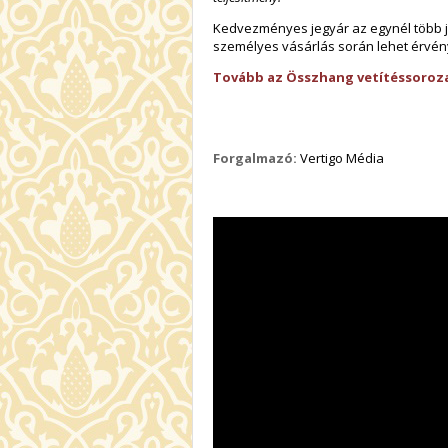
Kedvezményes jegyár az egynél több j
személyes vásárlás során lehet érvény
Tovább az Összhang vetítéssoroza
Forgalmazó:
Vertigo Média