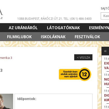
SAJT
1088 BUDAPEST, RÁKÓCZI ÚT 21.
TEL.: (06 1) 486-3400
AZ URÁNIÁRÓL
LÁTOGATÓKNAK
ESEMÉNY
FILMKLUBOK
ISKOLÁKNAK
FESZTIVÁLOK
«
< VISSZA
merika 3
11
EX
VA
 3
11
NO
HU
11:
DI
Időpontok:
KI
11: