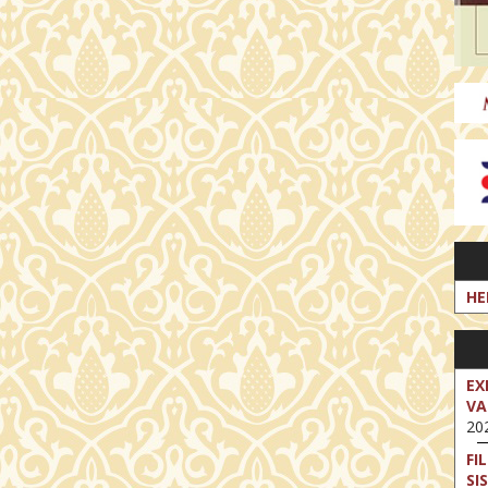
HE
EX
VA
202
FI
SI