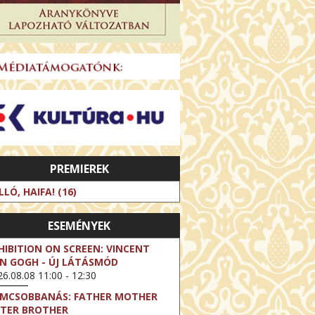
PREMIEREK
LLÓ, HAIFA! (16)
ESEMÉNYEK
HIBITION ON SCREEN: VINCENT
N GOGH - ÚJ LÁTÁSMÓD
6.08.08 11:00 - 12:30
LMCSOBBANÁS: FATHER MOTHER
STER BROTHER