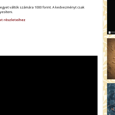
AR
egyet váltók számára 1000 forint. A kedvezményt csak
19:
esíteni.
AZ
t részleteihez
19
ÁD
19:
HO
NÉ
19
OD