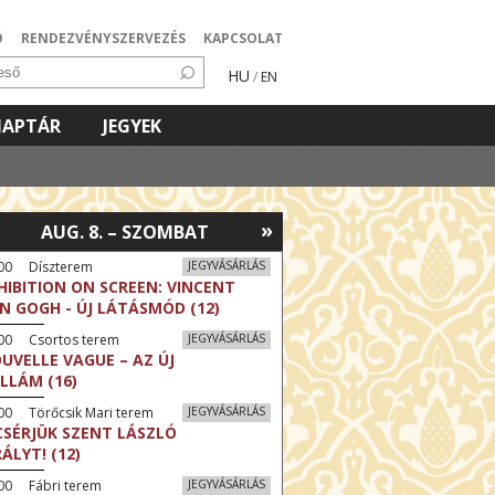
Ó
RENDEZVÉNYSZERVEZÉS
KAPCSOLAT
HU
/
EN
NAPTÁR
JEGYEK
»
AUG. 8. – SZOMBAT
:00 Díszterem
JEGYVÁSÁRLÁS
HIBITION ON SCREEN: VINCENT
N GOGH - ÚJ LÁTÁSMÓD (12)
:00 Csortos terem
JEGYVÁSÁRLÁS
UVELLE VAGUE – AZ ÚJ
LLÁM (16)
00 Törőcsik Mari terem
JEGYVÁSÁRLÁS
CSÉRJÜK SZENT LÁSZLÓ
RÁLYT! (12)
00 Fábri terem
JEGYVÁSÁRLÁS