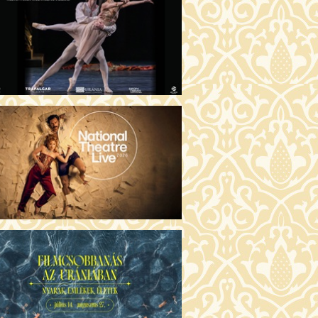
GENTIN TÖRTÉNETEK (16)
00 Fábri terem
JEGYVÁSÁRLÁS
 ÖRDÖG PRADÁT VISEL 2. (12)
:00 Csortos terem
JEGYVÁSÁRLÁS
ÁM ALMÁI (16)
00 Törőcsik Mari terem
JEGYVÁSÁRLÁS
GYAN TUDNÉK ÉLNI
LKÜLED? (12)
:00 Díszterem
JEGYVÁSÁRLÁS
ÜSSZEIA (16)