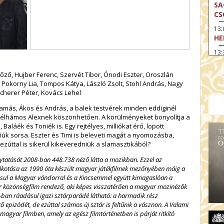
SA
CS
13
HE
13:
A 
ző, Hujber Ferenc, Szervét Tibor, Ónodi Eszter, Oroszlán
13
 Pokorny Lia, Tompos Kátya, László Zsolt, Stohl András, Nagy
MA
Scherer Péter, Kovács Lehel
14:
ME
 Tamás, Ákos és András, a balek testvérek minden eddiginél
zélhámos Alexnek köszönhetően. A körülményeket bonyolítja a
15
Baláék és Toniék is. Egy rejtélyes, milliókat érő, lopott
MO
fiúk sorsa. Eszter és Timi is beleveti magát a nyomozásba,
ezúttal is sikerül kikeveredniük a slamasztikából?
15
OD
ytatását 2008-ban 448.738 néző látta a mozikban. Ezzel az
kotása az 1990 óta készült magyar játékfilmek mezőnyében máig a
16:
dásul a Magyar vándorral és a Kincsemmel együtt kimagaslóan a
TA
r közönségfilm rendező, aki képes visszatérően a magyar mozinézők
17:
-ban ráadásul igazi sztárparádé látható: a harmadik rész
MO
ő epizódét, de ezúttal számos új sztár is feltűnik a vásznon. A Valami
 magyar filmben, amely az egész filmtörténetben is párját ritkító
17