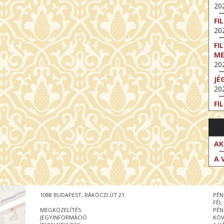
202
FI
202
FI
M
202
JÉ
202
FI
202
FI
202
AK
EX
A 
VA
202
NT
1088 BUDAPEST, RÁKÓCZI ÚT 21.
PÉN
ST
FÉL
202
MEGKÖZELÍTÉS
PÉN
JEGYINFORMÁCIÓ
KÖV
BE