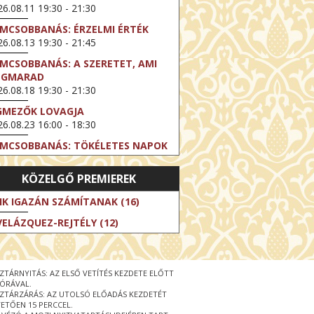
6.08.11 19:30 - 21:30
LMCSOBBANÁS: ÉRZELMI ÉRTÉK
6.08.13 19:30 - 21:45
LMCSOBBANÁS: A SZERETET, AMI
EGMARAD
6.08.18 19:30 - 21:30
GMEZŐK LOVAGJA
6.08.23 16:00 - 18:30
LMCSOBBANÁS: TÖKÉLETES NAPOK
6.08.25 19:30 - 21:45
KÖZELGŐ PREMIEREK
LMCSOBBANÁS: IFJÚSÁG
6.08.27 19:30 - 21:30
IK IGAZÁN SZÁMÍTANAK (16)
HIBITION ON SCREEN: VINCENT
VELÁZQUEZ-REJTÉLY (12)
N GOGH - ÚJ LÁTÁSMÓD
6.08.30 11:00 - 12:30
 LIVE / DAVID IRELAND: THE FIFTH
ZTÁRNYITÁS: AZ ELSŐ VETÍTÉS KEZDETE ELŐTT
EP
 ÓRÁVAL.
6.09.01 19:00 - 21:00
ZTÁRZÁRÁS: AZ UTOLSÓ ELŐADÁS KEZDETÉT
ETŐEN 15 PERCCEL.
RLIN ELESTE