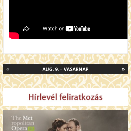
«
»
AUG. 9. – VASÁRNAP