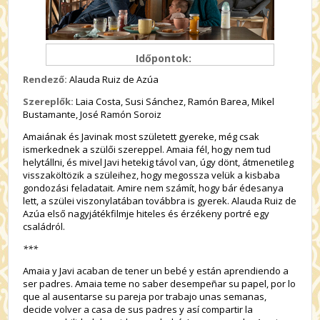
Időpontok:
Rendező:
Alauda Ruiz de Azúa
Szereplők:
Laia Costa, Susi Sánchez, Ramón Barea, Mikel
Bustamante, José Ramón Soroiz
Amaiának és Javinak most született gyereke, még csak
ismerkednek a szülői szereppel. Amaia fél, hogy nem tud
helytállni, és mivel Javi hetekig távol van, úgy dönt, átmenetileg
visszaköltözik a szüleihez, hogy megossza velük a kisbaba
gondozási feladatait. Amire nem számít, hogy bár édesanya
lett, a szülei viszonylatában továbbra is gyerek. Alauda Ruiz de
Azúa első nagyjátékfilmje hiteles és érzékeny portré egy
családról.
***
Amaia y Javi acaban de tener un bebé y están aprendiendo a
ser padres. Amaia teme no saber desempeñar su papel, por lo
que al ausentarse su pareja por trabajo unas semanas,
decide volver a casa de sus padres y así compartir la