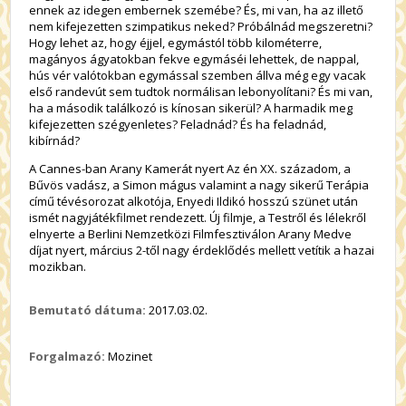
ennek az idegen embernek szemébe? És, mi van, ha az illető
nem kifejezetten szimpatikus neked? Próbálnád megszeretni?
Hogy lehet az, hogy éjjel, egymástól több kilométerre,
magányos ágyatokban fekve egymáséi lehettek, de nappal,
hús vér valótokban egymással szemben állva még egy vacak
első randevút sem tudtok normálisan lebonyolítani? És mi van,
ha a második találkozó is kínosan sikerül? A harmadik meg
kifejezetten szégyenletes? Feladnád? És ha feladnád,
kibírnád?
A Cannes-ban Arany Kamerát nyert Az én XX. századom, a
Bűvös vadász, a Simon mágus valamint a nagy sikerű Terápia
című tévésorozat alkotója, Enyedi Ildikó hosszú szünet után
ismét nagyjátékfilmet rendezett. Új filmje, a Testről és lélekről
elnyerte a Berlini Nemzetközi Filmfesztiválon Arany Medve
díjat nyert, március 2-től nagy érdeklődés mellett vetítik a hazai
mozikban.
Bemutató dátuma:
2017.03.02.
Forgalmazó:
Mozinet