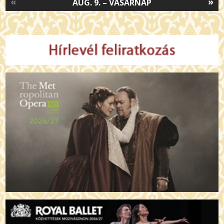
«
»
AUG. 9. – VASÁRNAP