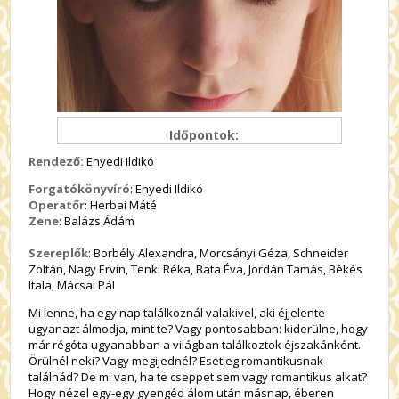
Időpontok:
Rendező:
Enyedi Ildikó
Forgatókönyvíró
: Enyedi Ildikó
Operatőr
: Herbai Máté
Zene
: Balázs Ádám
Szereplők
: Borbély Alexandra, Morcsányi Géza, Schneider
Zoltán, Nagy Ervin, Tenki Réka, Bata Éva, Jordán Tamás, Békés
Itala, Mácsai Pál
Mi lenne, ha egy nap találkoznál valakivel, aki éjjelente
ugyanazt álmodja, mint te? Vagy pontosabban: kiderülne, hogy
már régóta ugyanabban a világban találkoztok éjszakánként.
Örülnél neki? Vagy megijednél? Esetleg romantikusnak
találnád? De mi van, ha te cseppet sem vagy romantikus alkat?
Hogy nézel egy-egy gyengéd álom után másnap, éberen