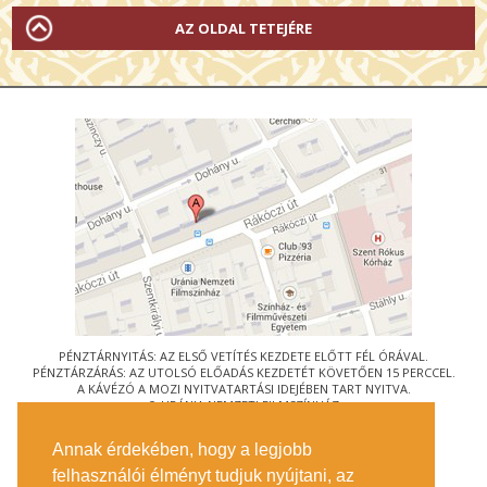
AZ OLDAL TETEJÉRE
PÉNZTÁRNYITÁS: AZ ELSŐ VETÍTÉS KEZDETE ELŐTT FÉL ÓRÁVAL.
PÉNZTÁRZÁRÁS: AZ UTOLSÓ ELŐADÁS KEZDETÉT KÖVETŐEN 15 PERCCEL.
A KÁVÉZÓ A MOZI NYITVATARTÁSI IDEJÉBEN TART NYITVA.
© URÁNIA NEMZETI FILMSZÍNHÁZ
AZ
ART-MOZI EGYESÜLET
TAGMOZIJA
Annak érdekében, hogy a legjobb
1088 BUDAPEST, RÁKÓCZI ÚT 21.
felhasználói élményt tudjuk nyújtani, az